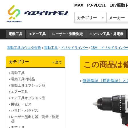
MAX PJ-VD131 18V
電動工具
エアー工具
レーザー・測量測定
エンジン工具・発電機
電動工具のウエダ金物
›
電動工具
›
ドリルドライバー
›
18V ドリルドライバー
カテゴリー
» 全て
この商品は
›
電動工具
›
電動工具消耗品
›
修理保証（長期保証）と
›
電動工具オプション品
›
エアー工具
›
エア工具オプション品
›
機械釘・ビス
›
バラ釘・バラビス
›
レーザー墨出し器・測量・測定
器
›
園芸工具