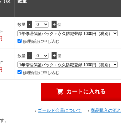
格（税
数量
-
+
数量
個
F
円
修理保証に申し込む
-
+
数量
個
F
円
修理保証に申し込む
›
ゴールド会員について
›
商品購入の流れ
す。