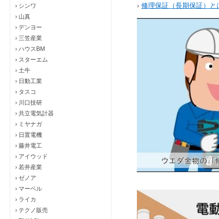
›
修理保証（長期保証）と
›
シンワ
›
山真
›
デンヨー
›
三笠産業
›
ハウスBM
›
スターエム
›
土牛
›
日動工業
›
タスコ
›
川口技研
›
共立電気計器
›
ミヤナガ
›
日置電機
›
藤井電工
›
アイウッド
›
若井産業
›
ゼノア
›
マーベル
›
ライカ
›
テクノ販売