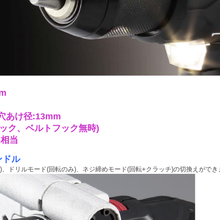
m
あけ径:13mm
池パック、ベルトフック無時)
6相当
ンドル
)、ドリルモード(回転のみ)、ネジ締めモード(回転+クラッチ)の切換えができ