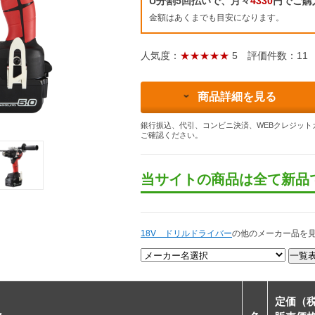
U分割5回払いで、月々
4330
円でご購
金額はあくまでも目安になります。
人気度：
★★★★★
5
評価件数：11
商品詳細を見る
銀行振込、代引、コンビニ決済、WEBクレジット
ご確認ください。
当サイトの商品は全て新品
18V ドリルドライバー
の他のメーカー品を
定価（