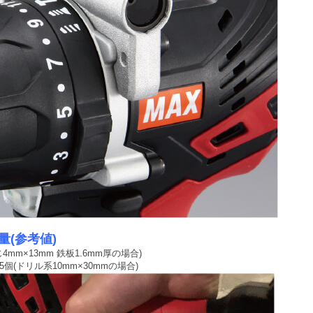
量(参考値)
4mm×13mm 鉄板1.6mm厚の場合)
個(ドリル系10mm×30mmの場合)