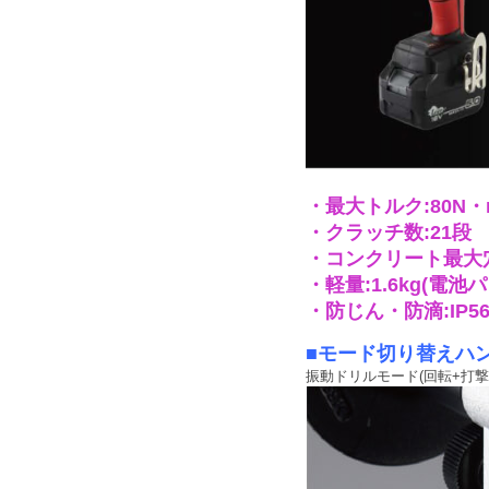
・最大トルク:80N・
・クラッチ数:21段
・コンクリート最大穴
・軽量:1.6kg(電
・防じん・防滴:IP5
■モード切り替えハ
振動ドリルモード(回転+打撃