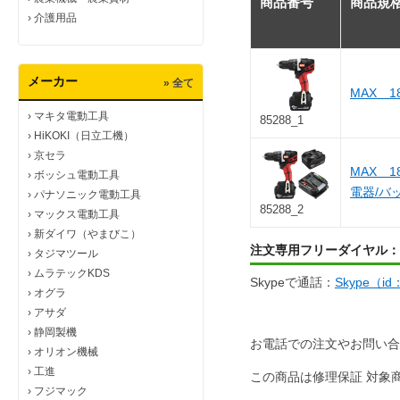
商品番号
商品規
›
介護用品
メーカー
» 全て
MAX 
›
マキタ電動工具
85288_1
›
HiKOKI（日立工機）
›
京セラ
MAX 1
›
ボッシュ電動工具
電器/バ
›
パナソニック電動工具
85288_2
›
マックス電動工具
›
新ダイワ（やまびこ）
注文専用フリーダイヤル：
›
タジマツール
›
ムラテックKDS
Skypeで通話：
Skype（i
›
オグラ
›
アサダ
›
静岡製機
お電話での注文やお問い合
›
オリオン機械
›
工進
この商品は修理保証 対象
›
フジマック