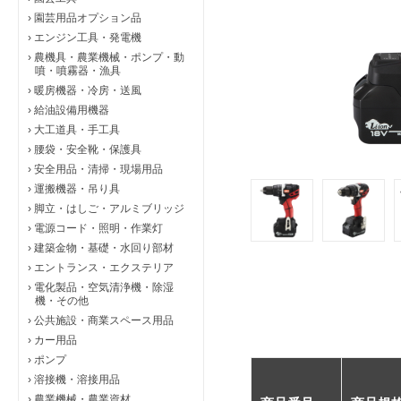
›
園芸用品オプション品
›
エンジン工具・発電機
›
農機具・農業機械・ポンプ・動
噴・噴霧器・漁具
›
暖房機器・冷房・送風
›
給油設備用機器
›
大工道具・手工具
›
腰袋・安全靴・保護具
›
安全用品・清掃・現場用品
›
運搬機器・吊り具
›
脚立・はしご・アルミブリッジ
›
電源コード・照明・作業灯
›
建築金物・基礎・水回り部材
›
エントランス・エクステリア
›
電化製品・空気清浄機・除湿
機・その他
›
公共施設・商業スペース用品
›
カー用品
›
ポンプ
›
溶接機・溶接用品
›
農業機械・農業資材