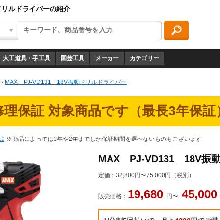
振動ドリルドライバーの紹介
大工道具・手工具
園芸工具
メーカー
カテゴリー
›
MAX PJ-VD131 18V振動ドリルドライバー
修理保証 対象商品です（最長3年保証
は
※商品によっては1年や2年までしか保証期間を選べないものもございます
MAX PJ-VD131 18
定価：
32,800円〜75,000円（税別）
19,680
45,00
販売価格：
円〜