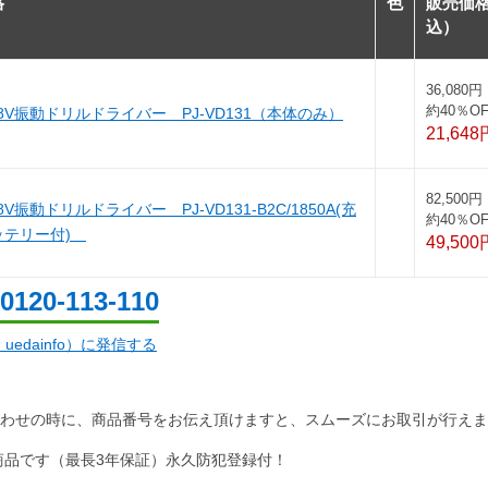
格
色
販売価
込）
36,080円
約40％OF
18V振動ドリルドライバー PJ-VD131（本体のみ）
21,648
82,500円
8V振動ドリルドライバー PJ-VD131-B2C/1850A(充
約40％OF
ッテリー付)
49,500
0120-113-110
d：uedainfo）に発信する
わせの時に、商品番号をお伝え頂けますと、スムーズにお取引が行えま
商品です（最長3年保証）永久防犯登録付！