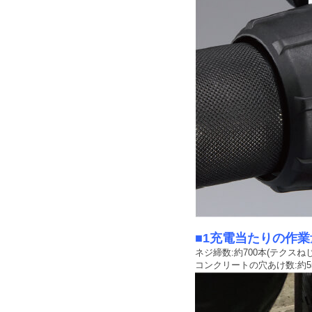
■1充電当たりの作業
ネジ締数:約700本(テクスねじ
コンクリートの穴あけ数:約55