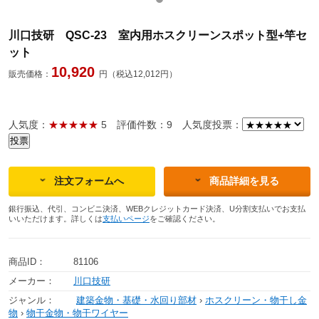
川口技研 QSC-23 室内用ホスクリーンスポット型+竿セ
ット
10,920
販売価格：
円（税込12,012円）
人気度：
★★★★★
5
評価件数：9
人気度投票：
注文フォームへ
商品詳細を見る
銀行振込、代引、コンビニ決済、WEBクレジットカード決済、U分割支払いでお支払
いいただけます。詳しくは
支払いページ
をご確認ください。
商品ID：
81106
メーカー：
川口技研
ジャンル：
建築金物・基礎・水回り部材
›
ホスクリーン・物干し金
物
›
物干金物・物干ワイヤー