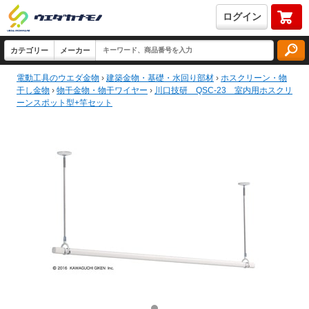
ログイン
電動工具のウエダ金物
›
建築金物・基礎・水回り部材
›
ホスクリーン・物
干し金物
›
物干金物・物干ワイヤー
›
川口技研 QSC-23 室内用ホスクリ
ーンスポット型+竿セット