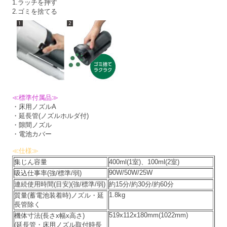
1.ラッチを押す
2.ゴミを捨てる
≪標準付属品≫
・床用ノズルA
・延長管(ノズルホルダ付)
・隙間ノズル
・電池カバー
≪仕様≫
集じん容量
400ml(1室)、100ml(2室)
90W/50W/25W
吸込仕事率(強/標準/弱)
連続使用時間(目安)(強/標準/弱)
約15分/約30分/約60分
1.8kg
質量(蓄電池装着時)ノズル・延
長管除く
519x112x180mm(1022mm)
機体寸法(長さx幅x高さ)
(延長管・床用ノズル取付時長