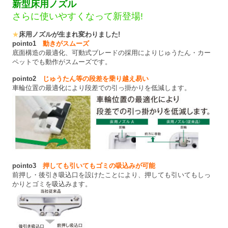
新型床用ノズル
さらに使いやすくなって新登場!
★
床用ノズルが生まれ変わりました!
pointo1
動きがスムーズ
底面構造の最適化、可動式ブレードの採用によりじゅうたん・カー
ペットでも動作がスムーズです。
pointo2
じゅうたん等の段差を乗り越え易い
車輪位置の最適化により段差での引っ掛かりを低減します。
pointo3
押しても引いてもゴミの吸込みが可能
前押し・後引き吸込口を設けたことにより、押しても引いてもしっ
かりとゴミを吸込みます。