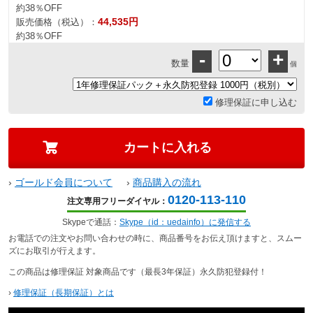
約38％OFF
44,535円
販売価格（税込）：
約38％OFF
-
+
数量
個
修理保証に申し込む
›
ゴールド会員について
›
商品購入の流れ
0120-113-110
注文専用フリーダイヤル：
Skypeで通話：
Skype（id：uedainfo）に発信する
お電話での注文やお問い合わせの時に、商品番号をお伝え頂けますと、スムー
ズにお取引が行えます。
この商品は修理保証 対象商品です（最長3年保証）永久防犯登録付！
›
修理保証（長期保証）とは