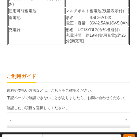
さ)
使用可能蓄電池
マルチボルト蓄電池(残量表示付)
蓄電池
形名 BSL36A18X
電圧・容量 36V-2.5Ah/18V-5.0Ah
充電器
形名 UC18YDL2(冷却機能付)
充電時間 約19分(実用充電)/約25
分(満充電)
ご利用ガイド
送料や支払い方法などは、こちらをご確認ください。
下記ページで確認できないことがありましたら、お問い合わせください。
確認したい項目を選択してください。