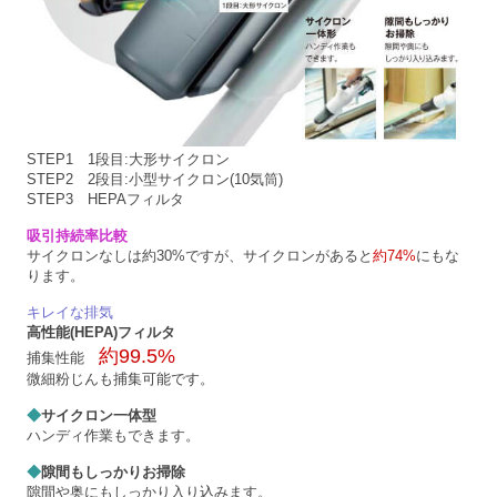
STEP1 1段目:大形サイクロン
STEP2 2段目:小型サイクロン(10気筒)
STEP3 HEPAフィルタ
吸引持続率比較
サイクロンなしは約30%ですが、サイクロンがあると
約74%
にもな
ります。
キレイな排気
高性能(HEPA)フィルタ
約99.5%
捕集性能
微細粉じんも捕集可能です。
◆
サイクロン一体型
ハンディ作業もできます。
◆
隙間もしっかりお掃除
隙間や奥にもしっかり入り込みます。