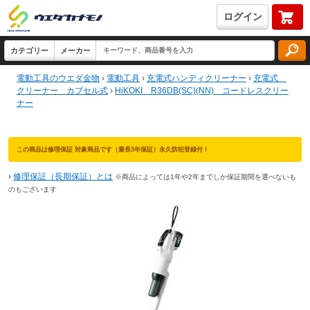
ログイン
電動工具のウエダ金物
›
電動工具
›
充電式ハンディクリーナー
›
充電式
クリーナー カプセル式
›
HiKOKI R36DB(SC)(NN) コードレスクリー
ナー
この商品は修理保証 対象商品です（最長3年保証）永久防犯登録付！
›
修理保証（長期保証）とは
※商品によっては1年や2年までしか保証期間を選べないも
のもございます