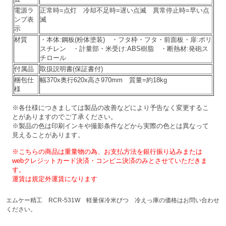
電源ラ
正常時=点灯 冷却不足時=遅い点滅 異常停止時=早い点
ンプ表
滅
示
材質
・本体:鋼板(粉体塗装) ・フタ枠・フタ・前面板・扉:ポリ
スチレン ・計量部・米受け:ABS樹脂 ・断熱材:発砲ス
チロール
付属品
取扱説明書(保証書付)
梱包仕
幅370x奥行620x高さ970mm 質量=約18kg
様
※各仕様につきましては製品の改善などにより予告なく変更するこ
とが
ありますのでご了承ください。
※製品の色は印刷インキや撮影条件などから実際の色とは異なって
見えることがあります。
※こちらの商品は重量物の為、お支払方法を銀行振り込みまたは
webクレジットカード決済・コンビニ決済のみとさせていただきま
す。
運賃は規定外運賃になります
エムケー精工 RCR-531W 軽量保冷米びつ 冷えっ庫の価格はお問い合わせ
ください。