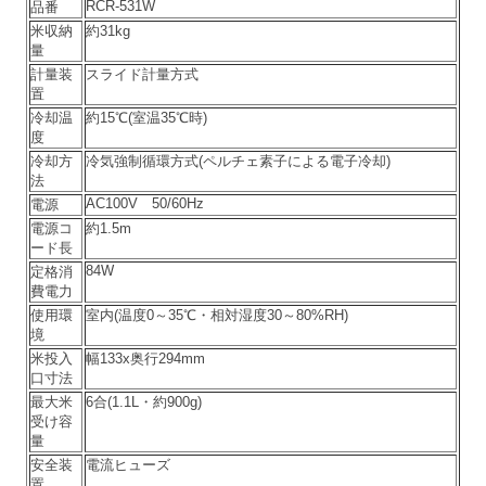
RCR-531W
品番
米収納
約31kg
量
計量装
スライド計量方式
置
冷却温
約15℃(室温35℃時)
度
冷却方
冷気強制循環方式(ペルチェ素子による電子冷却)
法
AC100V 50/60Hz
電源
電源コ
約1.5m
ード長
84W
定格消
費電力
使用環
室内(温度0～35℃・相対湿度30～80%RH)
境
米投入
幅133x奥行294mm
口寸法
最大米
6合(1.1L・約900g)
受け容
量
安全装
電流ヒューズ
置