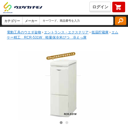
ログイン
電動工具のウエダ金物
›
エントランス・エクステリア
›
低温貯蔵庫
›
エム
ケー精工 RCR-531W 軽量保冷米びつ 冷えっ庫