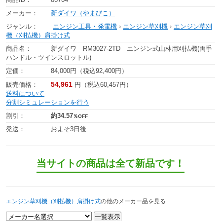
メーカー：
新ダイワ（やまびこ）
ジャンル：
エンジン工具・発電機
›
エンジン草刈機
›
エンジン草刈
機（刈払機）肩掛け式
商品名：
新ダイワ RM3027-2TD エンジン式山林用刈払機(両手
ハンドル・ツインスロットル)
定価：
84,000円（税込92,400円）
54,961
販売価格：
円（税込60,457円）
送料について
分割シミュレーションを行う
割引：
約34.57
％OFF
発送：
およそ3日後
当サイトの商品は全て新品です！
エンジン草刈機（刈払機）肩掛け式
の他のメーカー品を見る