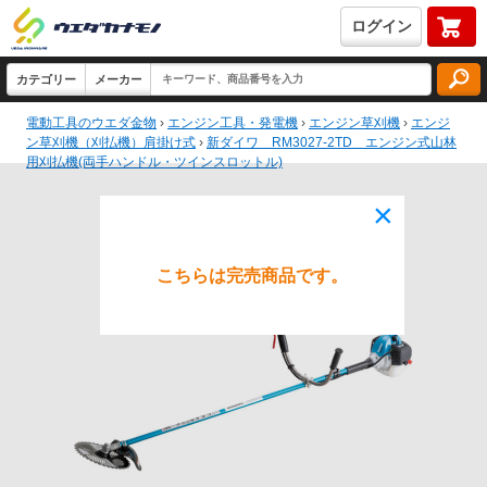
ログイン
電動工具のウエダ金物
›
エンジン工具・発電機
›
エンジン草刈機
›
エンジ
ン草刈機（刈払機）肩掛け式
›
新ダイワ RM3027-2TD エンジン式山林
用刈払機(両手ハンドル・ツインスロットル)
×
こちらは完売商品です。