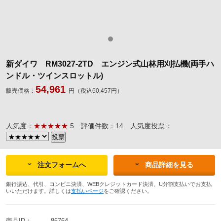
新ダイワ RM3027-2TD エンジン式山林用刈払機(両手ハ
ンドル・ツインスロットル)
54,961
販売価格：
円（税込60,457円）
人気度：
★★★★★
5
評価件数：14
人気度投票：
注文フォームへ
商品詳細を見る
銀行振込、代引、コンビニ決済、WEBクレジットカード決済、U分割支払いでお支払
いいただけます。詳しくは
支払いページ
をご確認ください。
商品ID：
86764