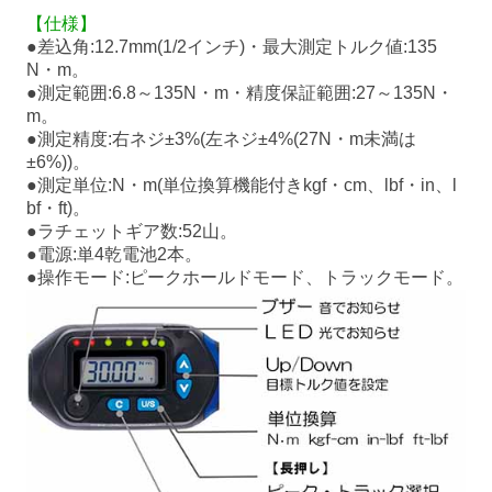
【仕様】
●差込角:12.7mm(1/2インチ)・最大測定トルク値:135
N・m。
●測定範囲:6.8～135N・m・精度保証範囲:27～135N・
m。
●測定精度:右ネジ±3%(左ネジ±4%(27N・m未満は
±6%))。
●測定単位:N・m(単位換算機能付きkgf・cm、lbf・in、l
bf・ft)。
●ラチェットギア数:52山。
●電源:単4乾電池2本。
●操作モード:ピークホールドモード、トラックモード。