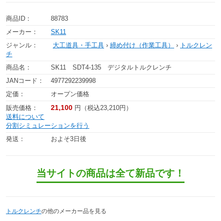
商品ID：
88783
メーカー：
SK11
ジャンル：
大工道具・手工具
›
締め付け（作業工具）
›
トルクレン
チ
商品名：
SK11 SDT4-135 デジタルトルクレンチ
JANコード：
4977292239998
定価：
オープン価格
21,100
販売価格：
円（税込23,210円）
送料について
分割シミュレーションを行う
発送：
およそ3日後
当サイトの商品は全て新品です！
トルクレンチ
の他のメーカー品を見る