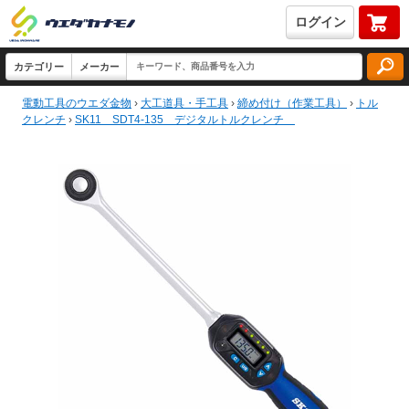
ログイン
電動工具のウエダ金物
›
大工道具・手工具
›
締め付け（作業工具）
›
トル
クレンチ
›
SK11 SDT4-135 デジタルトルクレンチ