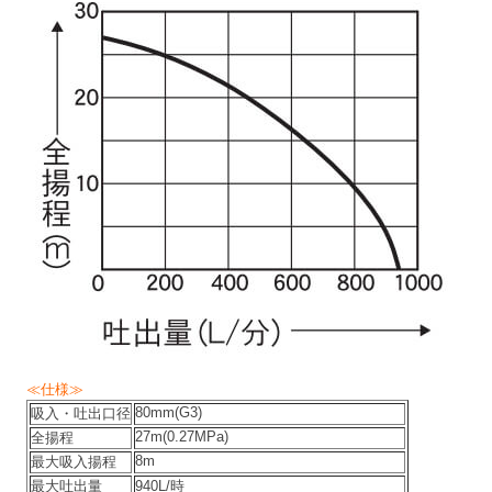
≪仕様≫
80mm(G3)
吸入・吐出口径
27m(0.27MPa)
全揚程
8m
最大吸入揚程
最大吐出量
940L/時