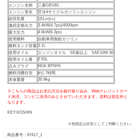
エンジン名称
三菱GB18G
エンジン形名
空冷4サイクルガソリンエンジン
総排気量
181㎤(cc)
3.4kW(4.7ps)/4000rpm
連続定格出力
4.6kW(6.3ps)
最大出力
使用燃料
自動車用無鉛ガソリン
3.1L
燃料タンク容量
使用オイル
エンジンオイル SE級以上 SAE10W-30
0.55L
使用オイル量
NGK:BP6HS
点火プラグ
燃料消費目安
約1.7時間
30.9kg
本体重量
※こちらの商品はお支払方法を銀行振り込み、Webクレジットカー
ド決済、コンビニ決済のみとさせていただきます。
送料は規定外と
なります。
KEY:KOSHIN
※色指定は目安としてご判断ください。
商品番号：
87417_1