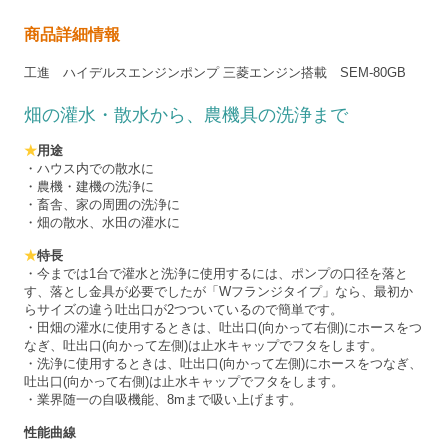
商品詳細情報
工進 ハイデルスエンジンポンプ 三菱エンジン搭載 SEM-80GB
畑の灌水・散水から、農機具の洗浄まで
★
用途
・ハウス内での散水に
・農機・建機の洗浄に
・畜舎、家の周囲の洗浄に
・畑の散水、水田の灌水に
★
特長
・今までは1台で灌水と洗浄に使用するには、ポンプの口径を落と
す、落とし金具が必要でしたが「Wフランジタイプ」なら、最初か
らサイズの違う吐出口が2つついているので簡単です。
・田畑の灌水に使用するときは、吐出口(向かって右側)にホースをつ
なぎ、吐出口(向かって左側)は止水キャップでフタをします。
・洗浄に使用するときは、吐出口(向かって左側)にホースをつなぎ、
吐出口(向かって右側)は止水キャップでフタをします。
・業界随一の自吸機能、8mまで吸い上げます。
性能曲線