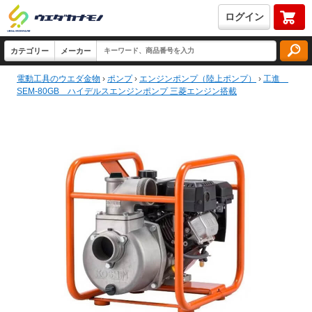
ログイン
電動工具のウエダ金物
›
ポンプ
›
エンジンポンプ（陸上ポンプ）
›
工進
SEM-80GB ハイデルスエンジンポンプ 三菱エンジン搭載