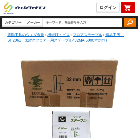
ログイン
電動工具のウエダ金物
›
機械釘・ビス
›
フロアステープル
›
精品工房
SH2061 32mmフロアー用ステープル432MA(5000本x4箱)