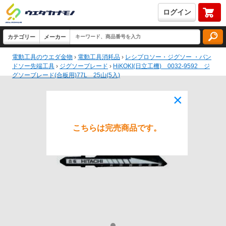
ログイン
電動工具のウエダ金物
›
電動工具消耗品
›
レシプロソー・ジグソー ・バン
ドソー先端工具
›
ジグソーブレード
›
HiKOKI(日立工機) 0032-9592 ジ
グソーブレード(合板用)77L 25山(5入)
×
こちらは完売商品です。