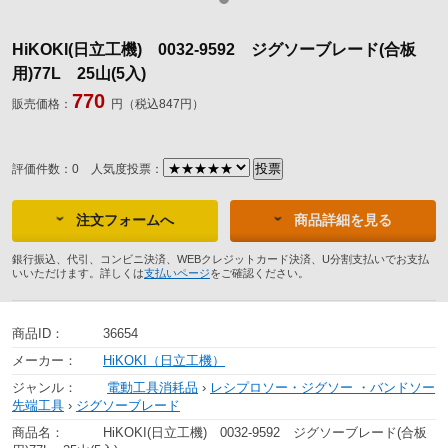
HiKOKI(日立工機) 0032-9592 ジグソーブレード(合板
用)77L 25山(5入)
770
販売価格：
円（税込847円）
評価件数：0
人気度投票：
注文フォームへ
商品詳細を見る
銀行振込、代引、コンビニ決済、WEBクレジットカード決済、U分割支払いでお支払
いいただけます。詳しくは
支払いページ
をご確認ください。
商品ID：
36654
メーカー：
HiKOKI（日立工機）
ジャンル：
電動工具消耗品
›
レシプロソー・ジグソー ・バンドソー
先端工具
›
ジグソーブレード
商品名：
HiKOKI(日立工機) 0032-9592 ジグソーブレード(合板