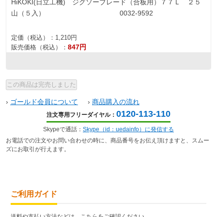
HiKOKI(日立工機) ジグソーブレード（合板用）７７Ｌ ２５
山（５入） 0032-9592
定価（税込）：
1,210円
847円
販売価格（税込）：
›
ゴールド会員について
›
商品購入の流れ
0120-113-110
注文専用フリーダイヤル：
Skypeで通話：
Skype（id：uedainfo）に発信する
お電話での注文やお問い合わせの時に、商品番号をお伝え頂けますと、スムー
ズにお取引が行えます。
ご利用ガイド
送料や支払い方法などは、こちらをご確認ください。