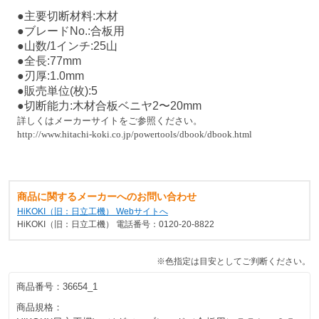
●主要切断材料:木材
●ブレードNo.:合板用
●山数/1インチ:25山
●全長:77mm
●刃厚:1.0mm
●販売単位(枚):5
●切断能力:木材合板ベニヤ2〜20mm
詳しくはメーカーサイトをご参照ください。
http://www.hitachi-koki.co.jp/powertools/dbook/dbook.html
商品に関するメーカーへのお問い合わせ
HiKOKI（旧：日立工機） Webサイトへ
HiKOKI（旧：日立工機） 電話番号：0120-20-8822
※色指定は目安としてご判断ください。
商品番号：
36654_1
商品規格：