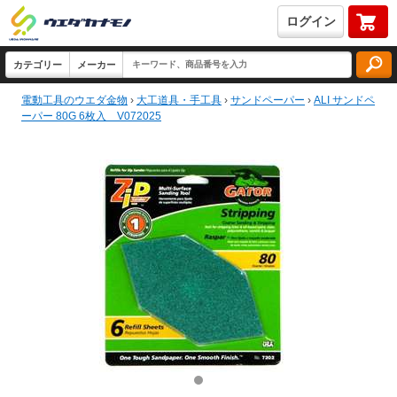
ログイン
電動工具のウエダ金物
›
大工道具・手工具
›
サンドペーパー
›
ALI サンドペ
ーパー 80G 6枚入 V072025