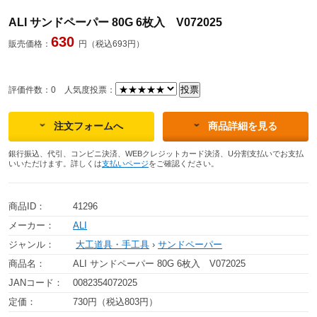
ALI サンドペーパー 80G 6枚入 V072025
630
販売価格：
円（税込693円）
評価件数：0
人気度投票：
注文フォームへ
商品詳細を見る
銀行振込、代引、コンビニ決済、WEBクレジットカード決済、U分割支払いでお支払
いいただけます。詳しくは
支払いページ
をご確認ください。
商品ID：
41296
メーカー：
ALI
ジャンル：
大工道具・手工具
›
サンドペーパー
商品名：
ALI サンドペーパー 80G 6枚入 V072025
JANコード：
0082354072025
定価：
730円（税込803円）