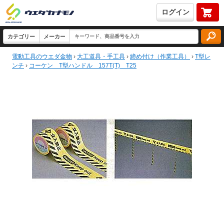
ログイン
電動工具のウエダ金物
›
大工道具・手工具
›
締め付け（作業工具）
›
T型レ
ンチ
›
コーケン T型ハンドル 157T(T) T25