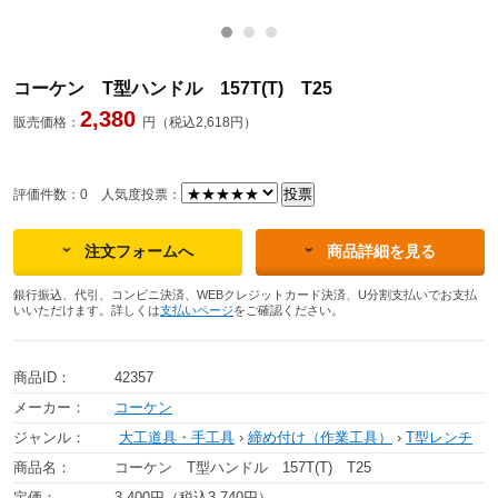
コーケン T型ハンドル 157T(T) T25
2,380
販売価格：
円（税込2,618円）
評価件数：0
人気度投票：
注文フォームへ
商品詳細を見る
銀行振込、代引、コンビニ決済、WEBクレジットカード決済、U分割支払いでお支払
いいただけます。詳しくは
支払いページ
をご確認ください。
商品ID：
42357
メーカー：
コーケン
ジャンル：
大工道具・手工具
›
締め付け（作業工具）
›
T型レンチ
商品名：
コーケン T型ハンドル 157T(T) T25
定価：
3,400円（税込3,740円）