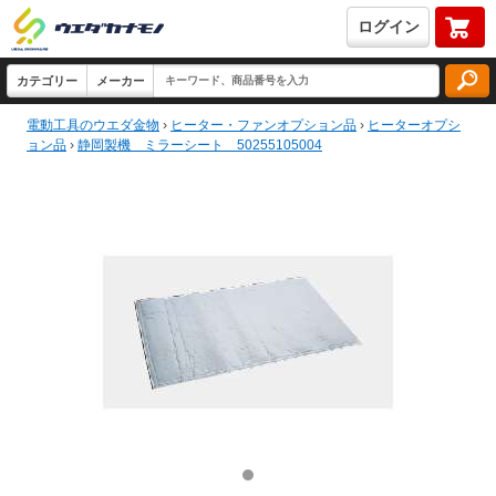
ログイン
電動工具のウエダ金物
›
ヒーター・ファンオプション品
›
ヒーターオプシ
ョン品
›
静岡製機 ミラーシート 50255105004