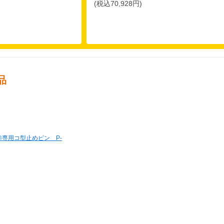
(税込70,928円)
品
専用コ型止めピン P-