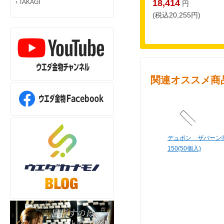
18,414
›
TAKAGI
円
(税込20,255円)
関連オススメ商
デュポン ザバーン®
150(50個入)