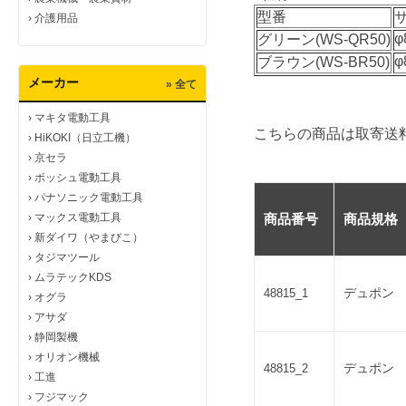
型番
›
介護用品
φ
グリーン(WS-QR50)
φ
ブラウン(WS-BR50)
メーカー
» 全て
›
マキタ電動工具
こちらの商品は取寄送
›
HiKOKI（日立工機）
›
京セラ
›
ボッシュ電動工具
›
パナソニック電動工具
›
マックス電動工具
商品番号
商品規格
›
新ダイワ（やまびこ）
›
タジマツール
›
ムラテックKDS
デュポン 
48815_1
›
オグラ
›
アサダ
›
静岡製機
›
オリオン機械
デュポン 
48815_2
›
工進
›
フジマック