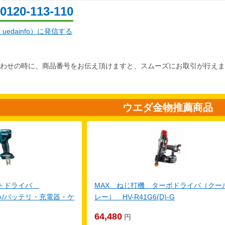
0120-113-110
d：uedainfo）に発信する
わせの時に、商品番号をお伝え頂けますと、スムーズにお取引が行えま
ウエダ金物推薦商品
クトドライバ
MAX ねじ打機 ターボドライバ（クー
体のみ/バッテリ・充電器・ケ
レー） HV-R41G6(D)-G
64,480
円