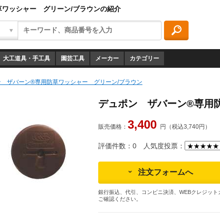
草ワッシャー グリーン/ブラウンの紹介
大工道具・手工具
園芸工具
メーカー
カテゴリー
ン ザバーン®専用防草ワッシャー グリーン/ブラウン
デュポン ザバーン®専用
3,400
販売価格：
円（税込3,740円）
評価件数：0
人気度投票：
注文フォームへ
銀行振込、代引、コンビニ決済、WEBクレジット
ご確認ください。