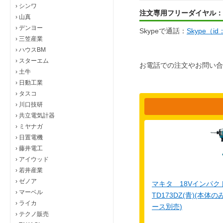
›
シンワ
注文専用フリーダイヤル：
›
山真
›
デンヨー
Skypeで通話：
Skype（i
›
三笠産業
›
ハウスBM
›
スターエム
お電話での注文やお問い合
›
土牛
›
日動工業
›
タスコ
›
川口技研
›
共立電気計器
›
ミヤナガ
›
日置電機
›
藤井電工
›
アイウッド
›
若井産業
›
ゼノア
マキタ 18Vインパ
›
マーベル
TD173DZ(青)(本
›
ライカ
ース別売)
›
テクノ販売