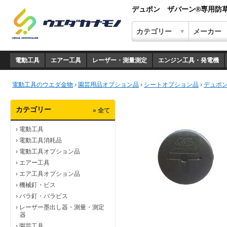
デュポン ザバーン®専用防
電動工具
エアー工具
レーザー・測量測定
エンジン工具・発電機
電動工具のウエダ金物
›
園芸用品オプション品
›
シートオプション品
›
デュポ
カテゴリー
» 全て
›
電動工具
›
電動工具消耗品
›
電動工具オプション品
›
エアー工具
›
エア工具オプション品
›
機械釘・ビス
›
バラ釘・バラビス
›
レーザー墨出し器・測量・測定
器
›
園芸工具