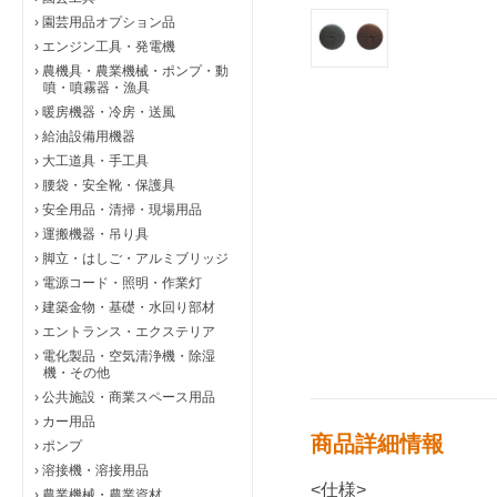
›
園芸用品オプション品
›
エンジン工具・発電機
›
農機具・農業機械・ポンプ・動
噴・噴霧器・漁具
›
暖房機器・冷房・送風
›
給油設備用機器
›
大工道具・手工具
›
腰袋・安全靴・保護具
›
安全用品・清掃・現場用品
›
運搬機器・吊り具
›
脚立・はしご・アルミブリッジ
›
電源コード・照明・作業灯
›
建築金物・基礎・水回り部材
›
エントランス・エクステリア
›
電化製品・空気清浄機・除湿
機・その他
›
公共施設・商業スペース用品
›
カー用品
商品詳細情報
›
ポンプ
›
溶接機・溶接用品
<仕様>
›
農業機械・農業資材