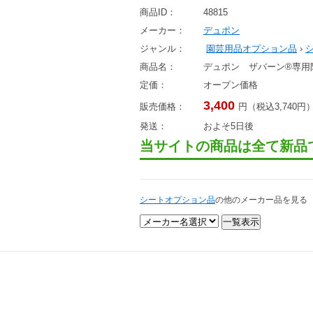
商品ID：
48815
メーカー：
デュポン
ジャンル：
園芸用品オプション品
›
商品名：
デュポン ザバーン®専用
定価：
オープン価格
3,400
販売価格：
円（税込3,740円
発送：
およそ5日後
当サイトの商品は全て新品
シートオプション品
の他のメーカー品を見る