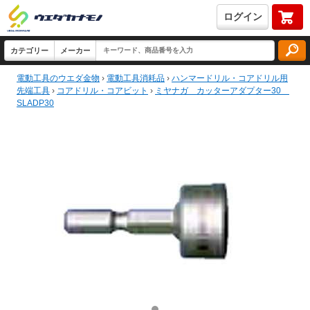
ログイン
電動工具のウエダ金物
›
電動工具消耗品
›
ハンマードリル・コアドリル用
先端工具
›
コアドリル・コアビット
›
ミヤナガ カッターアダプター30
SLADP30