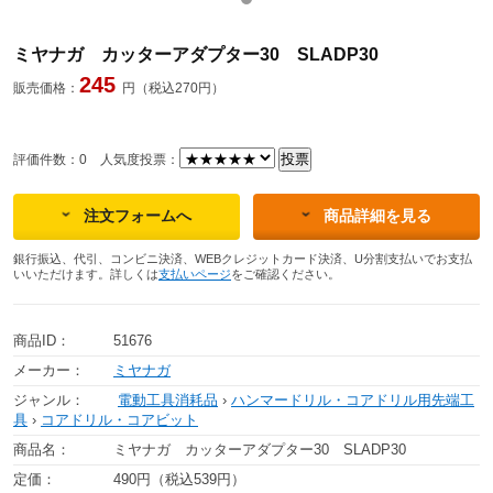
ミヤナガ カッターアダプター30 SLADP30
245
販売価格：
円（税込270円）
評価件数：0
人気度投票：
注文フォームへ
商品詳細を見る
銀行振込、代引、コンビニ決済、WEBクレジットカード決済、U分割支払いでお支払
いいただけます。詳しくは
支払いページ
をご確認ください。
商品ID：
51676
メーカー：
ミヤナガ
ジャンル：
電動工具消耗品
›
ハンマードリル・コアドリル用先端工
具
›
コアドリル・コアビット
商品名：
ミヤナガ カッターアダプター30 SLADP30
定価：
490円（税込539円）