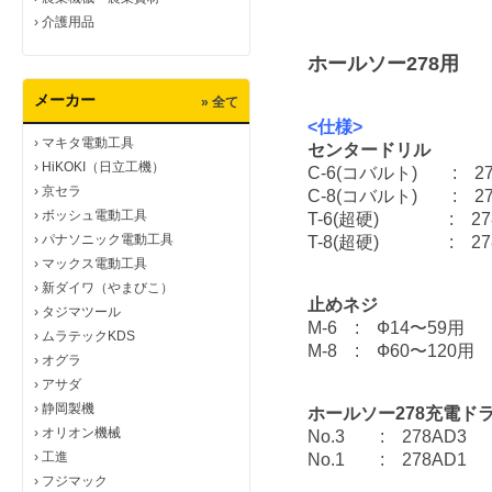
›
介護用品
ホールソー278用
メーカー
» 全て
<仕様>
›
マキタ電動工具
センタードリル
›
HiKOKI（日立工機）
C-6(コバルト) : 2
›
京セラ
C-8(コバルト) : 2
›
ボッシュ電動工具
T-6(超硬) : 27
›
パナソニック電動工具
T-8(超硬) : 278
›
マックス電動工具
›
新ダイワ（やまびこ）
止めネジ
›
タジマツール
M-6 : Ф14〜59
›
ムラテックKDS
M-8 : Ф60〜120
›
オグラ
›
アサダ
›
静岡製機
ホールソー278充電ド
›
オリオン機械
No.3 : 278AD3
›
工進
No.1 : 278AD1
›
フジマック