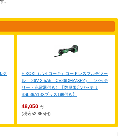
す。
ルグ
HiKOKI（ハイコーキ）コードレスマルチツー
ル 36V-2.5Ah CV36DMA(XPZ) （バッテ
リー・充電器付き）【数量限定バッテリ
BSL36A18Xプラス1個付き】
48,050
円
(税込52,855円)