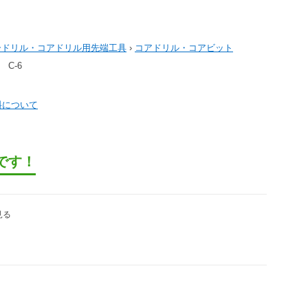
ードリル・コアドリル用先端工具
›
コアドリル・コアビット
C-6
料について
です！
見る