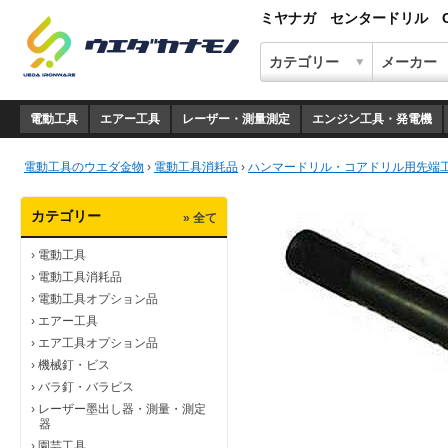
ミヤナガ センタードリル C
電動工具
エアー工具
レーザー・測量測定
エンジン工具・発電機
電動工具のウエダ金物
›
電動工具消耗品
›
ハンマードリル・コアドリル用先端
カテゴリー
» 全て
›
電動工具
›
電動工具消耗品
›
電動工具オプション品
›
エアー工具
›
エア工具オプション品
›
機械釘・ビス
›
バラ釘・バラビス
›
レーザー墨出し器・測量・測定
器
›
園芸工具