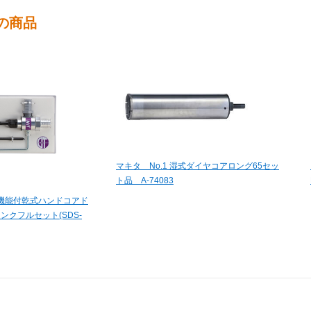
の商品
マキタ No.1 湿式ダイヤコアロング65セッ
ト品 A-74083
機能付乾式ハンドコアド
ンクフルセット(SDS-