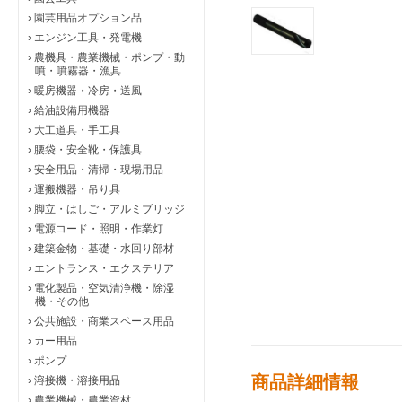
›
園芸用品オプション品
›
エンジン工具・発電機
›
農機具・農業機械・ポンプ・動
噴・噴霧器・漁具
›
暖房機器・冷房・送風
›
給油設備用機器
›
大工道具・手工具
›
腰袋・安全靴・保護具
›
安全用品・清掃・現場用品
›
運搬機器・吊り具
›
脚立・はしご・アルミブリッジ
›
電源コード・照明・作業灯
›
建築金物・基礎・水回り部材
›
エントランス・エクステリア
›
電化製品・空気清浄機・除湿
機・その他
›
公共施設・商業スペース用品
›
カー用品
›
ポンプ
商品詳細情報
›
溶接機・溶接用品
›
農業機械・農業資材