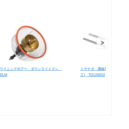
ウイニングボアー ダウンライトマン
ミヤナガ 通線用ドリルストレ
DLM
工) TD120032