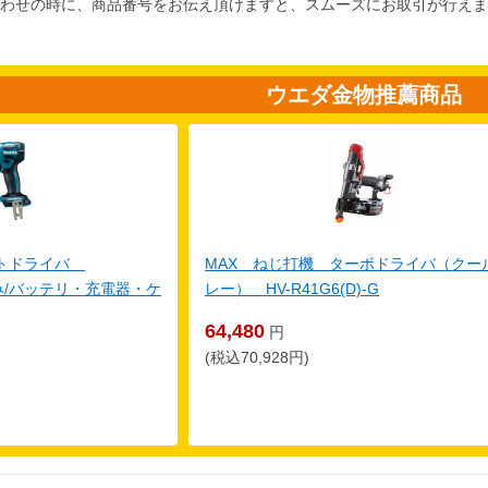
わせの時に、商品番号をお伝え頂けますと、スムーズにお取引が行えま
ウエダ金物推薦商品
クトドライバ
MAX ねじ打機 ターボドライバ（クー
体のみ/バッテリ・充電器・ケ
レー） HV-R41G6(D)-G
64,480
円
(税込70,928円)