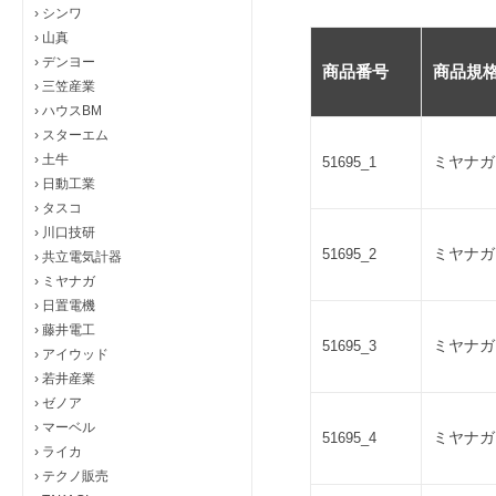
›
シンワ
›
山真
›
デンヨー
商品番号
商品規
›
三笠産業
›
ハウスBM
›
スターエム
›
土牛
ミヤナガ
51695_1
›
日動工業
›
タスコ
›
川口技研
ミヤナガ
51695_2
›
共立電気計器
›
ミヤナガ
›
日置電機
›
藤井電工
ミヤナガ
51695_3
›
アイウッド
›
若井産業
›
ゼノア
›
マーベル
ミヤナガ
51695_4
›
ライカ
›
テクノ販売