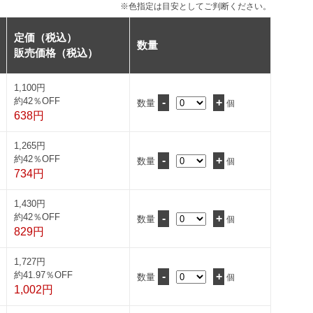
※色指定は目安としてご判断ください。
定価（税込）
数量
販売価格（税込）
1,100円
約42％OFF
-
+
数量
個
638円
1,265円
約42％OFF
-
+
数量
個
734円
1,430円
約42％OFF
-
+
数量
個
829円
1,727円
約41.97％OFF
-
+
数量
個
1,002円