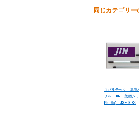
同じカテゴリー
コバルテック 集塵
リル JiN 集塵シャ
Plus軸) JSF-SDS