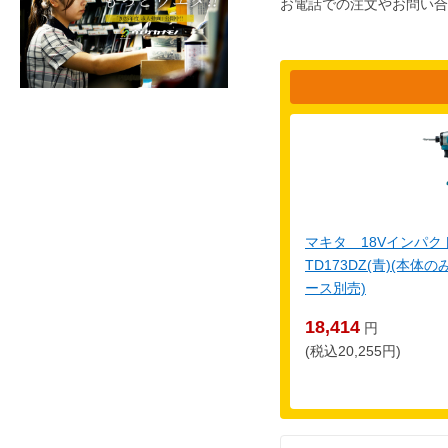
お電話での注文やお問い合
マキタ 18Vインパ
TD173DZ(青)(本
ース別売)
18,414
円
(税込20,255円)