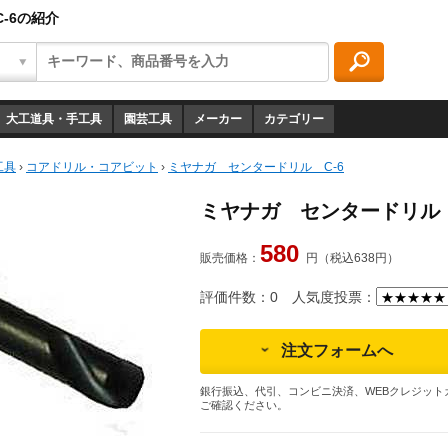
-6の紹介
大工道具・手工具
園芸工具
メーカー
カテゴリー
工具
›
コアドリル・コアビット
›
ミヤナガ センタードリル C-6
ミヤナガ センタードリル 
580
販売価格：
円（税込638円）
評価件数：0
人気度投票：
注文フォームへ
銀行振込、代引、コンビニ決済、WEBクレジット
ご確認ください。