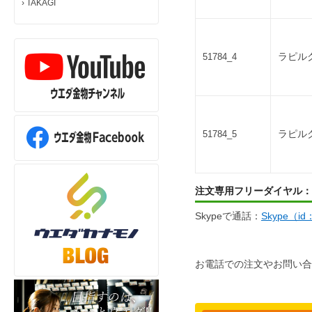
›
TAKAGI
ラピルク
51784_4
ラピルク
51784_5
注文専用フリーダイヤル：
Skypeで通話：
Skype（i
お電話での注文やお問い合