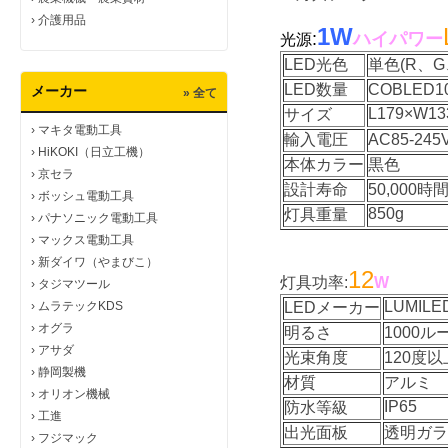
›
介護用品
1W
:
ハイパワー
光源
LED光色
単色(R、G
LED数量
COBLED1
メーカー
» 全て
L179×W13
サイズ
›
マキタ電動工具
輸入電圧
AC85-24
›
HiKOKI（日立工機）
本体カラー
黒色
›
京セラ
設計寿命
50,000時
›
ボッシュ電動工具
850g
灯具重量
›
パナソニック電動工具
›
マックス電動工具
›
新ダイワ（やまびこ）
12
灯具功率:
W
›
タジマツール
LUMILE
›
ムラテックKDS
LEDメーカー
›
オグラ
明るさ
1000ル
›
アサダ
光束角度
120度以
›
静岡製機
材質
アルミ
›
オリオン機械
IP65
防水等級
›
工進
出光面板
透明ガラ
›
フジマック