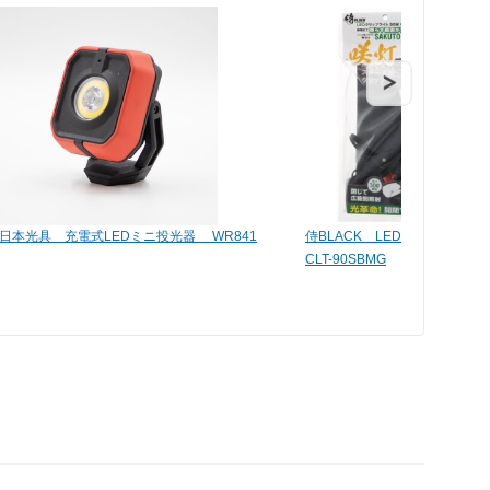
日本光具 充電式LEDミニ投光器 WR841
侍BLACK LEDクリップラ
CLT-90SBMG