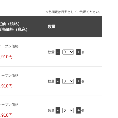
※色指定は目安としてご判断ください。
定価（税込）
数量
販売価格（税込）
オープン価格
-
+
数量
個
8,910円
オープン価格
-
+
数量
個
8,910円
オープン価格
-
+
数量
個
8,910円