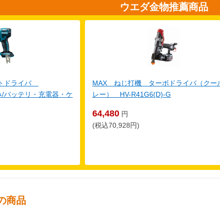
ウエダ金物推薦商品
クトドライバ
MAX ねじ打機 ターボドライバ（クー
体のみ/バッテリ・充電器・ケ
レー） HV-R41G6(D)-G
64,480
円
(税込70,928円)
の商品