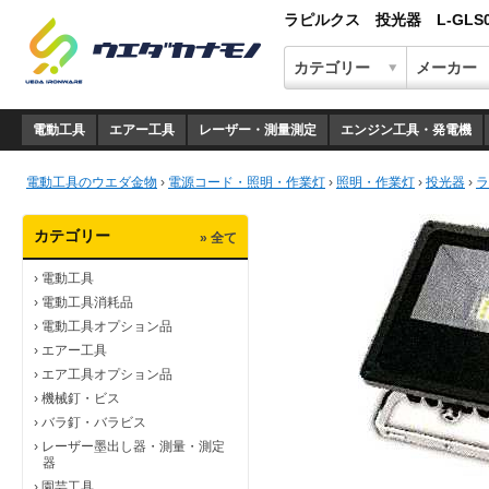
ラピルクス 投光器 L-GLS
電動工具
エアー工具
レーザー・測量測定
エンジン工具・発電機
電動工具のウエダ金物
›
電源コード・照明・作業灯
›
照明・作業灯
›
投光器
›
ラ
カテゴリー
» 全て
›
電動工具
›
電動工具消耗品
›
電動工具オプション品
›
エアー工具
›
エア工具オプション品
›
機械釘・ビス
›
バラ釘・バラビス
›
レーザー墨出し器・測量・測定
器
›
園芸工具