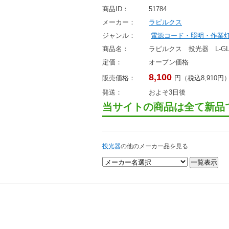
商品ID：
51784
メーカー：
ラピルクス
ジャンル：
電源コード・照明・作業
商品名：
ラピルクス 投光器 L-GLS
定価：
オープン価格
8,100
販売価格：
円（税込8,910円
発送：
およそ3日後
当サイトの商品は全て新品
投光器
の他のメーカー品を見る