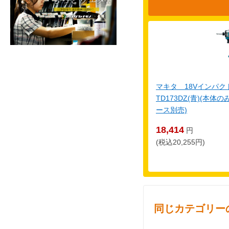
マキタ 18Vインパ
TD173DZ(青)(本
ース別売)
18,414
円
(税込20,255円)
同じカテゴリー