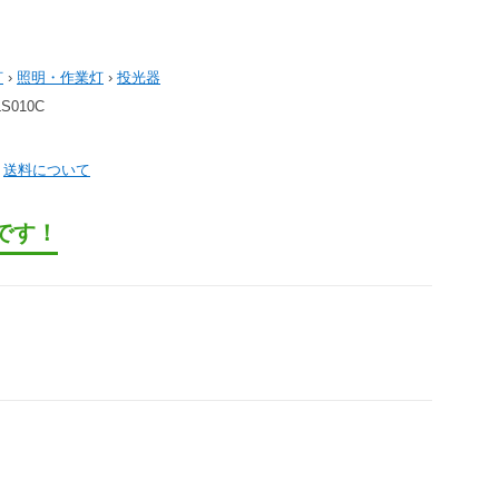
灯
›
照明・作業灯
›
投光器
010C
）
送料について
です！