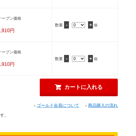
オープン価格
-
+
数量
個
8,910円
オープン価格
-
+
数量
個
8,910円
›
ゴールド会員について
›
商品購入の流れ
す。