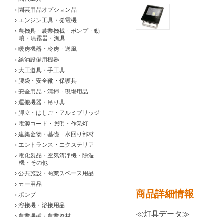
›
園芸用品オプション品
›
エンジン工具・発電機
›
農機具・農業機械・ポンプ・動
噴・噴霧器・漁具
›
暖房機器・冷房・送風
›
給油設備用機器
›
大工道具・手工具
›
腰袋・安全靴・保護具
›
安全用品・清掃・現場用品
›
運搬機器・吊り具
›
脚立・はしご・アルミブリッジ
›
電源コード・照明・作業灯
›
建築金物・基礎・水回り部材
›
エントランス・エクステリア
›
電化製品・空気清浄機・除湿
機・その他
›
公共施設・商業スペース用品
›
カー用品
商品詳細情報
›
ポンプ
›
溶接機・溶接用品
≪灯具データ≫
›
農業機械・農業資材