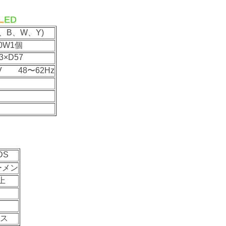
L
ED
、B、W、Y)
0W1個
3×D57
5V 48〜62Hz
間
DS
ーメン
上
ス