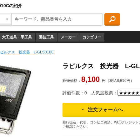
010Cの紹介
大工道具・手工具
園芸工具
メーカー
カテゴリー
ピルクス 投光器 L-GLS010C
ラピルクス 投光器 L-GLS
8,100
販売価格：
円（税込8,910円）
評価件数：0
人気度投票：
注文フォームへ
銀行振込、代引、コンビニ決済、WEBクレジット
ご確認ください。