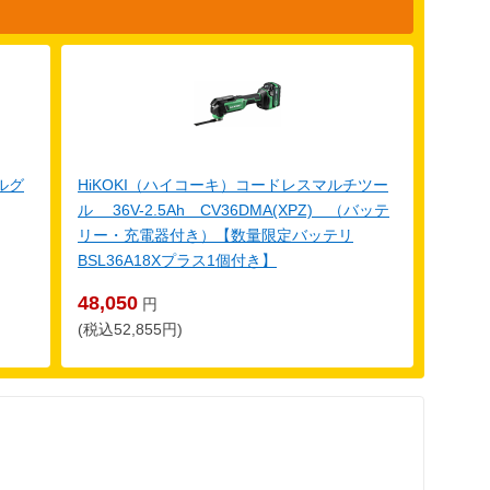
ルグ
HiKOKI（ハイコーキ）コードレスマルチツー
ル 36V-2.5Ah CV36DMA(XPZ) （バッテ
リー・充電器付き）【数量限定バッテリ
BSL36A18Xプラス1個付き】
48,050
円
(税込52,855円)