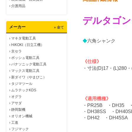
›
介護用品
デルタゴン
メーカー
» 全て
›
マキタ電動工具
◆
六角シャンク
›
HiKOKI（日立工機）
›
京セラ
›
ボッシュ電動工具
《仕様》
›
パナソニック電動工具
・寸法(D)17・(L)280・( 
›
マックス電動工具
›
新ダイワ（やまびこ）
›
タジマツール
›
ムラテックKDS
›
オグラ
《適用機種》
›
アサダ
・PR25B ・DH35 ・
›
静岡製機
・DH38SS ・DH40S
›
オリオン機械
・DH42 ・DH45SA 
›
工進
›
フジマック