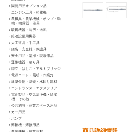
›
園芸用品オプション品
›
エンジン工具・発電機
›
農機具・農業機械・ポンプ・動
噴・噴霧器・漁具
›
暖房機器・冷房・送風
›
給油設備用機器
›
大工道具・手工具
›
腰袋・安全靴・保護具
›
安全用品・清掃・現場用品
›
運搬機器・吊り具
›
脚立・はしご・アルミブリッジ
›
電源コード・照明・作業灯
›
建築金物・基礎・水回り部材
›
エントランス・エクステリア
›
電化製品・空気清浄機・除湿
機・その他
›
公共施設・商業スペース用品
›
カー用品
›
ポンプ
›
溶接機・溶接用品
商品詳細情報
›
農業機械・農業資材