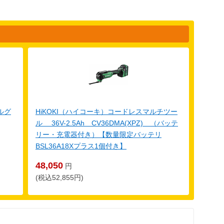
ルグ
HiKOKI（ハイコーキ）コードレスマルチツー
ル 36V-2.5Ah CV36DMA(XPZ) （バッテ
リー・充電器付き）【数量限定バッテリ
BSL36A18Xプラス1個付き】
48,050
円
(税込52,855円)