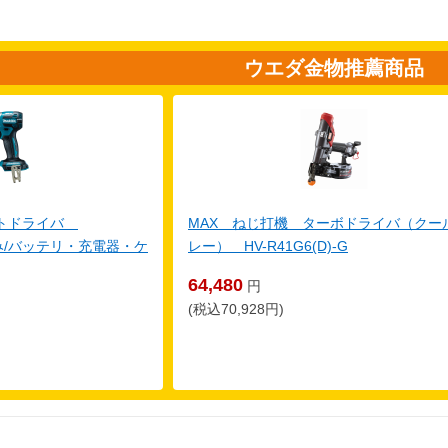
ウエダ金物推薦商品
クトドライバ
MAX ねじ打機 ターボドライバ（クー
体のみ/バッテリ・充電器・ケ
レー） HV-R41G6(D)-G
64,480
円
(税込70,928円)