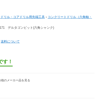
ードリル・コアドリル用先端工具
›
コンクリートドリル（六角軸・
2-1171 デルタゴンビット(六角シャンク)
）
送料について
です！
の他のメーカー品を見る