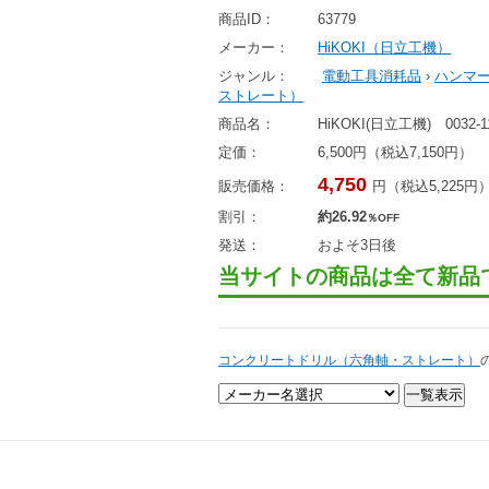
商品ID：
63779
メーカー：
HiKOKI（日立工機）
ジャンル：
電動工具消耗品
›
ハンマ
ストレート）
商品名：
HiKOKI(日立工機) 003
定価：
6,500円（税込7,150円）
4,750
販売価格：
円（税込5,225円
割引：
約26.92
％OFF
発送：
およそ3日後
当サイトの商品は全て新品
コンクリートドリル（六角軸・ストレート）