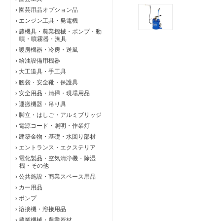
›
園芸用品オプション品
›
エンジン工具・発電機
›
農機具・農業機械・ポンプ・動
噴・噴霧器・漁具
›
暖房機器・冷房・送風
›
給油設備用機器
›
大工道具・手工具
›
腰袋・安全靴・保護具
›
安全用品・清掃・現場用品
›
運搬機器・吊り具
›
脚立・はしご・アルミブリッジ
›
電源コード・照明・作業灯
›
建築金物・基礎・水回り部材
›
エントランス・エクステリア
›
電化製品・空気清浄機・除湿
機・その他
›
公共施設・商業スペース用品
›
カー用品
›
ポンプ
›
溶接機・溶接用品
›
農業機械・農業資材