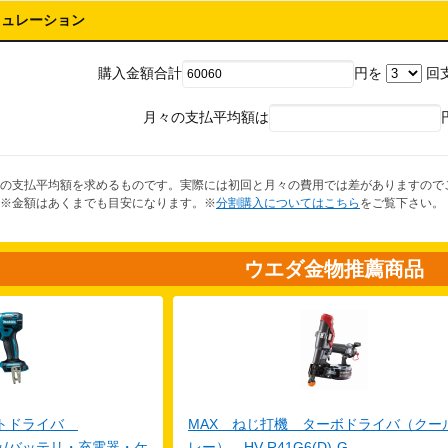
ミュレーション
購入金額合計
円を
回
月々の支払平均額は
の支払平均額を求めるものです。実際には初回と月々の費用では差がありますので
※金額はあくまでも目安になります。※
分割購入についてはこちら
をご覧下さい。
ウエダ金物推薦商品
クトドライバ
MAX ねじ打機 ターボドライバ（クー
体のみ/バッテリ・充電器・ケ
レー） HV-R41G6(D)-G