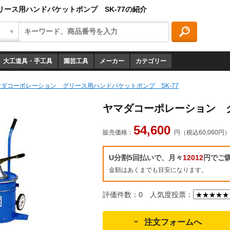
ース用ハンドバケットポンプ SK-77の紹介
大工道具・手工具
園芸工具
メーカー
カテゴリー
マダコーポレーション グリース用ハンドバケットポンプ SK-77
ヤマダコーポレーション グ
54,600
販売価格：
円（税込60,060円
U分割5回払いで、月々
12012
円でご
金額はあくまでも目安になります。
評価件数：0
人気度投票：
注文フォームへ