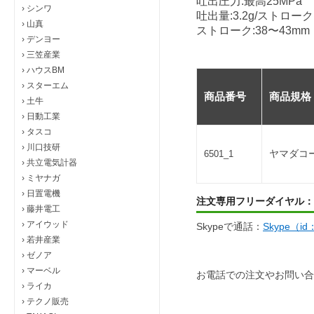
吐出圧力:最高25MPa
›
シンワ
吐出量:3.2g/ストローク
›
山真
ストローク:38〜43mm
›
デンヨー
›
三笠産業
›
ハウスBM
›
スターエム
商品番号
商品規格
›
土牛
›
日動工業
›
タスコ
›
川口技研
ヤマダコ
6501_1
›
共立電気計器
›
ミヤナガ
›
日置電機
注文専用フリーダイヤル：
›
藤井電工
›
アイウッド
Skypeで通話：
Skype（i
›
若井産業
›
ゼノア
›
マーベル
お電話での注文やお問い合
›
ライカ
›
テクノ販売