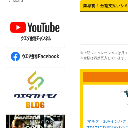
›
TAKAGI
業界初！ 分割支払いシ
※上記シミュレーションは月々
※金額は四捨五入しています。
マキタ 18Vインパ
TD173DZ(青)(本