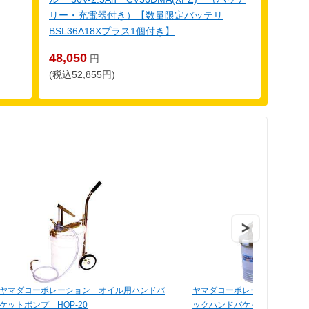
リー・充電器付き）【数量限定バッテリ
BSL36A18Xプラス1個付き】
48,050
円
(税込52,855円)
ヤマダコーポレーション オイル用ハンドバ
ヤマダコーポレーション オイ
ケットポンプ HOP-20
ックハンドバケットポンプ HBP