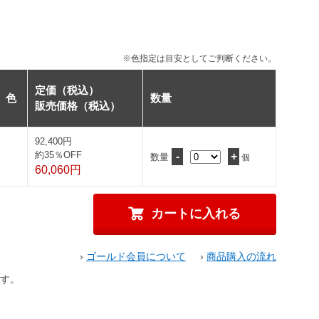
※色指定は目安としてご判断ください。
定価（税込）
色
数量
販売価格（税込）
92,400円
約35％OFF
-
+
数量
個
60,060円
›
ゴールド会員について
›
商品購入の流れ
す。