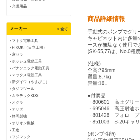
›
介護用品
商品詳細情報
メーカー
» 全て
手動式のポンプでグリ
キャビネット内に多量
›
マキタ電動工具
ースが無駄なく使用でき
›
HiKOKI（日立工機）
(SK-55,77は、No
›
京セラ
›
ボッシュ電動工具
(仕様)
›
パナソニック電動工具
全高:795mm
›
マックス電動工具
質量:8.7kg
›
新ダイワ（やまびこ）
容量:16L
›
タジマツール
●付属品
›
ムラテックKDS
・800601 高圧グリ
›
オグラ
・695046 高圧耐油ホ
›
アサダ
・801426 フォロー
›
静岡製機
・851003 S-20キャ
›
オリオン機械
›
工進
(ポンプ性能)
›
フジマック