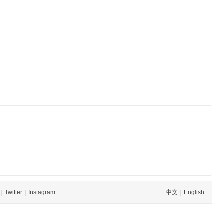
｜
Twitter
｜
Instagram
中文
｜
English