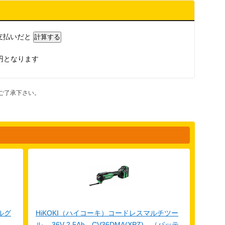
支払いだと
円となります
ご了承下さい。
ルグ
HiKOKI（ハイコーキ）コードレスマルチツー
ル 36V-2.5Ah CV36DMA(XPZ) （バッテ