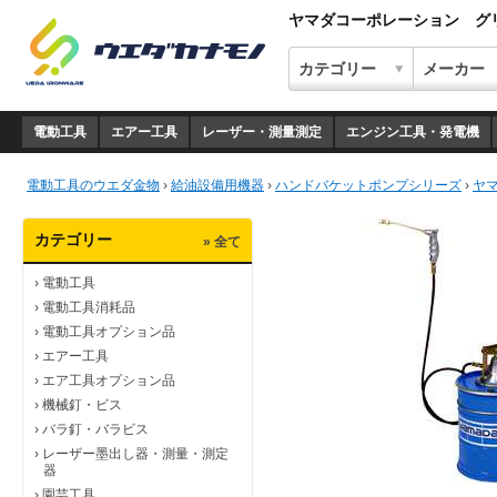
ヤマダコーポレーション グリ
電動工具
エアー工具
レーザー・測量測定
エンジン工具・発電機
電動工具のウエダ金物
›
給油設備用機器
›
ハンドバケットポンプシリーズ
›
ヤ
カテゴリー
» 全て
›
電動工具
›
電動工具消耗品
›
電動工具オプション品
›
エアー工具
›
エア工具オプション品
›
機械釘・ビス
›
バラ釘・バラビス
›
レーザー墨出し器・測量・測定
器
›
園芸工具