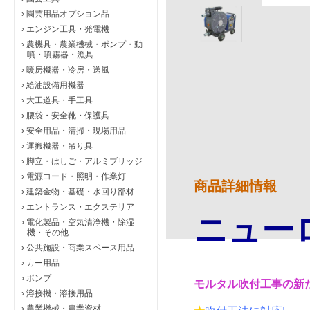
›
園芸用品オプション品
›
エンジン工具・発電機
›
農機具・農業機械・ポンプ・動
噴・噴霧器・漁具
›
暖房機器・冷房・送風
›
給油設備用機器
›
大工道具・手工具
›
腰袋・安全靴・保護具
›
安全用品・清掃・現場用品
›
運搬機器・吊り具
›
脚立・はしご・アルミブリッジ
›
電源コード・照明・作業灯
商品詳細情報
›
建築金物・基礎・水回り部材
›
エントランス・エクステリア
ニュー
›
電化製品・空気清浄機・除湿
機・その他
›
公共施設・商業スペース用品
›
カー用品
›
ポンプ
モルタル吹付工事の新た
›
溶接機・溶接用品
›
農業機械・農業資材