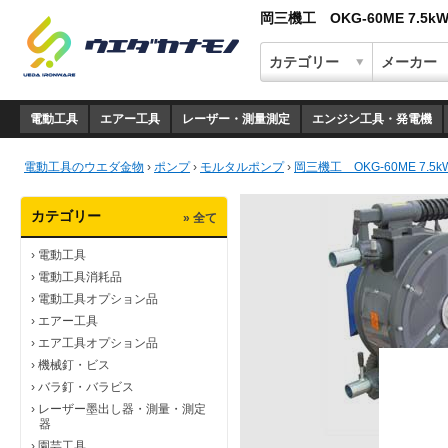
岡三機工 OKG-60ME 7.
電動工具
エアー工具
レーザー・測量測定
エンジン工具・発電機
電動工具のウエダ金物
›
ポンプ
›
モルタルポンプ
›
岡三機工 OKG-60ME 7
カテゴリー
» 全て
›
電動工具
›
電動工具消耗品
›
電動工具オプション品
›
エアー工具
›
エア工具オプション品
›
機械釘・ビス
›
バラ釘・バラビス
›
レーザー墨出し器・測量・測定
器
›
園芸工具