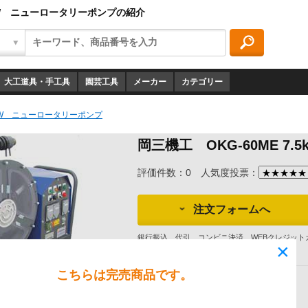
5kW ニューロータリーポンプの紹介
大工道具・手工具
園芸工具
メーカー
カテゴリー
.5kW ニューロータリーポンプ
岡三機工 OKG-60ME 7
評価件数：0
人気度投票：
注文フォームへ
銀行振込、代引、コンビニ決済、WEBクレジット
×
ご確認ください。
こちらは完売商品です。
商品ID：
68600
メーカー：
岡三機工