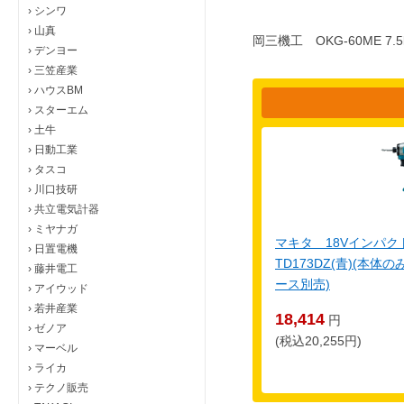
›
シンワ
›
山真
岡三機工 OKG-60ME
›
デンヨー
›
三笠産業
›
ハウスBM
›
スターエム
›
土牛
›
日動工業
›
タスコ
›
川口技研
›
共立電気計器
›
ミヤナガ
マキタ 18Vインパ
›
日置電機
TD173DZ(青)(本
›
藤井電工
ース別売)
›
アイウッド
›
若井産業
18,414
円
›
ゼノア
(税込20,255円)
›
マーベル
›
ライカ
›
テクノ販売