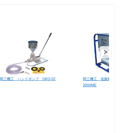
岡三機工 ハンドポンプ OKG-02
岡三機工 低脈動急結剤圧送ポン
3000ME