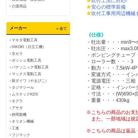
★
吹付工法に対応!
›
介護用品
★
安心の標準装備
★
吹付工事用周辺機械も
メーカー
» 全て
《仕様》
›
マキタ電動工具
・吐出量・・・min9〜max
›
HiKOKI（日立工機）
・吐出圧・・・max3.0
›
京セラ
・ポンピングチューブ・・・
›
ボッシュ電動工具
・ローラー数・・・3
›
パナソニック電動工具
・動力・・・7.5kW-4P
›
マックス電動工具
・変速方式・・・イン
・電源電圧・・・三相 A
›
新ダイワ（やまびこ）
・定格・・・インバータ
›
タジマツール
・寸法・・・(W)690×(D)
›
ムラテックKDS
・重量・・・430kg
›
オグラ
›
アサダ
※こちらの商品のお支
›
静岡製機
また、一部地域は規定
›
オリオン機械
›
工進
※こちらの商品は返品
›
フジマック