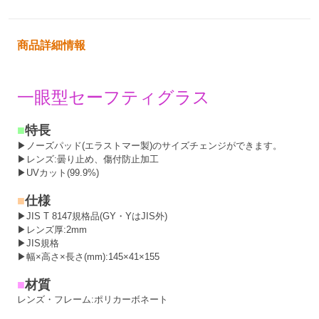
商品詳細情報
一眼型セーフティグラス
■
特長
▶ノーズパッド(エラストマー製)のサイズチェンジができます。
▶レンズ:曇り止め、傷付防止加工
▶UVカット(99.9%)
■
仕様
▶JIS T 8147規格品(GY・YはJIS外)
▶レンズ厚:2mm
▶JIS規格
▶幅×高さ×長さ(mm):145×41×155
■
材質
レンズ・フレーム:ポリカーボネート