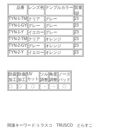
品番
レンズ色
テンプルカラー
質量
(g)
TYN-1-TM
23
クリア
グレー
TYN-1-GY
23
グレー
グレー
TYN-1-Y
23
イエロー
グレー
TYN-2-TM
23
クリア
オレンジ
TYN-2-GY
23
グレー
オレンジ
TYN-2-Y
23
イエロー
オレンジ
UV
防曇
防傷
ツル
角度
ノーズ
カット
加工
加工
調整
調整
パッド
-
-
〇
〇
〇
〇
関連キーワード:トラスコ TRUSCO とらすこ