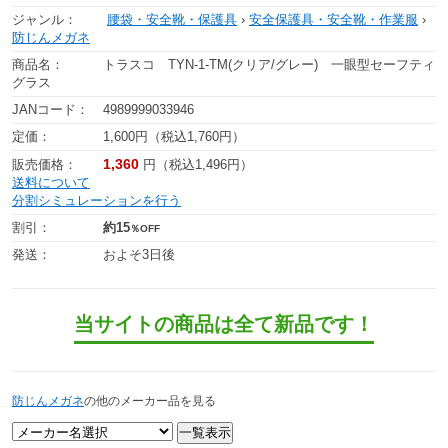
ジャンル：
腰袋・安全靴・保護具
›
安全保護具・安全靴・作業服
›
防じんメガネ
商品名：
トラスコ TYN-1-TM(クリア/グレー) 一眼型セーフティ
グラス
JANコード：
4989999033946
定価：
1,600円（税込1,760円）
1,360
販売価格：
円（税込1,496円）
送料について
分割シミュレーションを行う
割引：
約15
％OFF
発送：
およそ3日後
当サイトの商品は全て新品です！
防じんメガネ
の他のメーカー品を見る