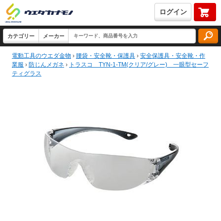
ログイン
電動工具のウエダ金物
›
腰袋・安全靴・保護具
›
安全保護具・安全靴・作
業服
›
防じんメガネ
›
トラスコ TYN-1-TM(クリア/グレー) 一眼型セーフ
ティグラス