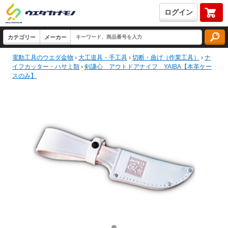
ログイン
電動工具のウエダ金物
›
大工道具・手工具
›
切断・曲げ（作業工具）
›
ナ
イフカッター・ハサミ類
›
剣謙心 アウトドアナイフ YAIBA【本革ケー
スのみ】