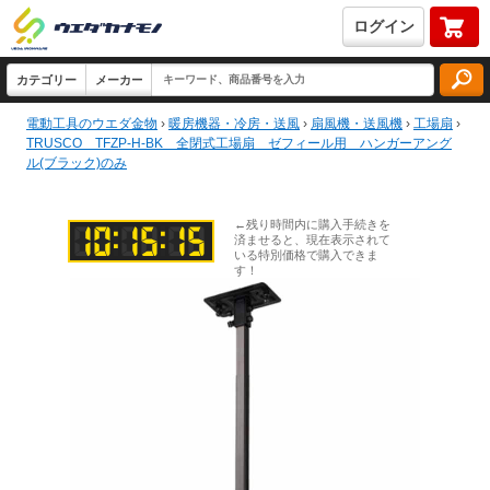
ログイン
電動工具のウエダ金物
›
暖房機器・冷房・送風
›
扇風機・送風機
›
工場扇
›
TRUSCO TFZP-H-BK 全閉式工場扇 ゼフィール用 ハンガーアング
ル(ブラック)のみ
←残り時間内に購入手続きを
済ませると、現在表示されて
いる特別価格で購入できま
す！