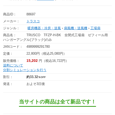
商品ID：
88697
メーカー：
トラスコ
ジャンル：
暖房機器・冷房・送風
›
扇風機・送風機
›
工場扇
商品名：
TRUSCO TFZP-H-BK 全閉式工場扇 ゼフィール用
ハンガーアングル(ブラック)のみ
JANコード：
4989999291780
定価：
22,800円（税込25,080円）
15,202
販売価格：
円（税込16,722円）
送料について
分割シミュレーションを行う
割引：
約33.32
％OFF
発送：
およそ3日後
当サイトの商品は全て新品です！