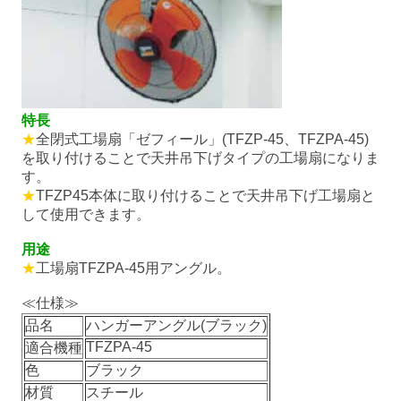
特長
★
全閉式工場扇「ゼフィール」(TFZP-45、TFZPA-45)
を取り付けることで天井吊下げタイプの工場扇になりま
す。
★
TFZP45本体に取り付けることで天井吊下げ工場扇と
して使用できます。
用途
★
工場扇TFZPA-45用アングル。
≪仕様≫
品名
ハンガーアングル(ブラック)
TFZPA-45
適合機種
色
ブラック
材質
スチール