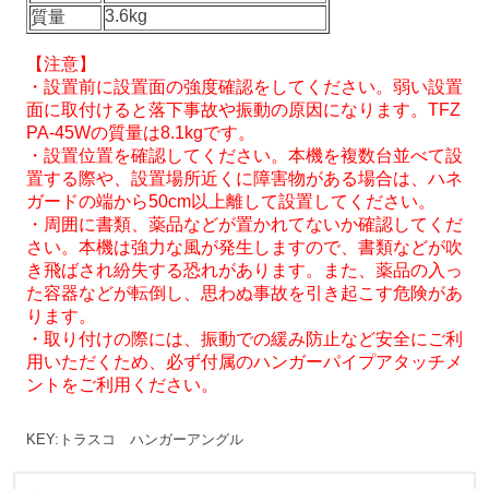
3.6kg
質量
【注意】
・設置前に設置面の強度確認をしてください。弱い設置
面に取付けると落下事故や振動の原因になります。TFZ
PA-45Wの質量は8.1kgです。
・設置位置を確認してください。本機を複数台並べて設
置する際や、設置場所近くに障害物がある場合は、ハネ
ガードの端から50cm以上離して設置してください。
・周囲に書類、薬品などが置かれてないか確認してくだ
さい。本機は強力な風が発生しますので、書類などが吹
き飛ばされ紛失する恐れがあります。また、薬品の入っ
た容器などが転倒し、思わぬ事故を引き起こす危険があ
ります。
・取り付けの際には、振動での緩み防止など安全にご利
用いただくため、必ず付属のハンガーパイプアタッチメ
ントをご利用ください。
KEY:トラスコ ハンガーアングル