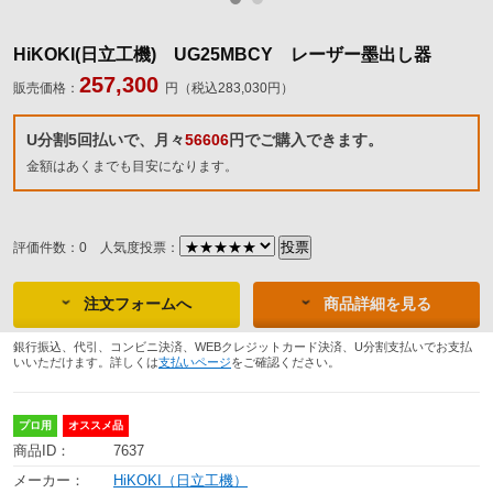
HiKOKI(日立工機) UG25MBCY レーザー墨出し器
257,300
販売価格：
円（税込283,030円）
U分割5回払いで、月々
56606
円でご購入できます。
金額はあくまでも目安になります。
評価件数：0
人気度投票：
注文フォームへ
商品詳細を見る
銀行振込、代引、コンビニ決済、WEBクレジットカード決済、U分割支払いでお支払
いいただけます。詳しくは
支払いページ
をご確認ください。
プロ用
オススメ品
商品ID：
7637
メーカー：
HiKOKI（日立工機）