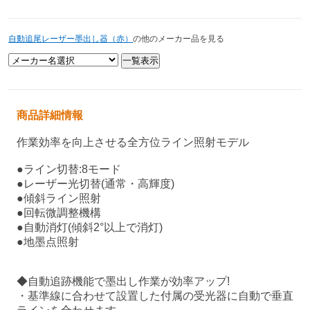
自動追尾レーザー墨出し器（赤）
の他のメーカー品を見る
商品詳細情報
作業効率を向上させる全方位ライン照射モデル
●ライン切替:8モード
●レーザー光切替(通常・高輝度)
●傾斜ライン照射
●回転微調整機構
●自動消灯(傾斜2°以上で消灯)
●地墨点照射
◆自動追跡機能で墨出し作業が効率アップ!
・基準線に合わせて設置した付属の受光器に自動で垂直