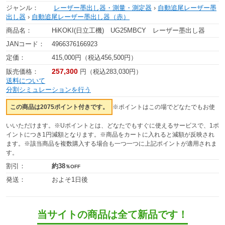
ジャンル：
レーザー墨出し器・測量・測定器
›
自動追尾レーザー墨
出し器
›
自動追尾レーザー墨出し器（赤）
商品名：
HiKOKI(日立工機) UG25MBCY レーザー墨出し器
JANコード：
4966376166923
定価：
415,000円（税込456,500円）
257,300
販売価格：
円（税込283,030円）
送料について
分割シミュレーションを行う
この商品は2075ポイント付きです。
※ポイントはこの場でどなたでもお使
いいただけます。※Uポイントとは、どなたでもすぐに使えるサービスで、1ポ
イントにつき1円減額となります。※商品をカートに入れると減額が反映され
ます。※該当商品を複数購入する場合も一つ一つに上記ポイントが適用されま
す。
割引：
約38
％OFF
発送：
およそ1日後
当サイトの商品は全て新品です！