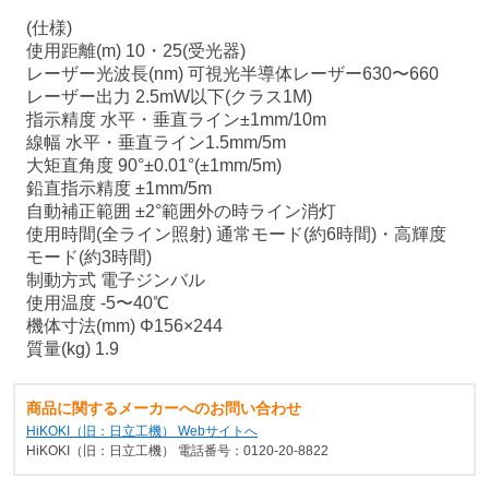
(仕様)
使用距離(m) 10・25(受光器)
レーザー光波長(nm) 可視光半導体レーザー630〜660
レーザー出力 2.5mW以下(クラス1M)
指示精度 水平・垂直ライン±1mm/10m
線幅 水平・垂直ライン1.5mm/5m
大矩直角度 90°±0.01°(±1mm/5m)
鉛直指示精度 ±1mm/5m
自動補正範囲 ±2°範囲外の時ライン消灯
使用時間(全ライン照射) 通常モード(約6時間)・高輝度
モード(約3時間)
制動方式 電子ジンバル
使用温度 -5〜40℃
機体寸法(mm) Φ156×244
質量(kg) 1.9
商品に関するメーカーへのお問い合わせ
HiKOKI（旧：日立工機） Webサイトへ
HiKOKI（旧：日立工機） 電話番号：0120-20-8822