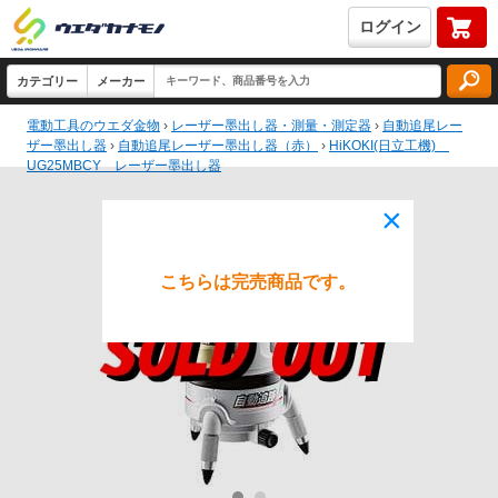
ログイン
電動工具のウエダ金物
›
レーザー墨出し器・測量・測定器
›
自動追尾レー
ザー墨出し器
›
自動追尾レーザー墨出し器（赤）
›
HiKOKI(日立工機)
UG25MBCY レーザー墨出し器
×
こちらは完売商品です。