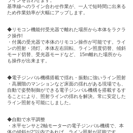
ラインを合わせます。
基準線へのライン合わせ作業が、一人で短時間に出来る
ため作業効率が大幅にアップします。
◆リモコン機能付受光器で離れた場所から本体をラクラ
ク操作!
・付属の受光器で本体のリモコン操作が可能です。ライ
ンの照射・消灯、本体左右回転、ライン照度切替、傾斜
モード切替、受光器モードなど、 15m離れた場所から
も操作が出来ます。
◆電子ジンバル機構搭載で揺れ・振動に強いライン照射
・高層階のマンションなど床面の揺れがある現場でも、
自動で姿勢制御ができる電子ジンバル機構を搭載するす
ることにより、照射ラインの揺れを解決。常に安定した
ライン照射を可能にしました。
◆自動で水平調整
・水平センサと2軸モーターの電子ジンバル機構で、本
体の傾斜が2°以内であれば、ライン照射が可能です。