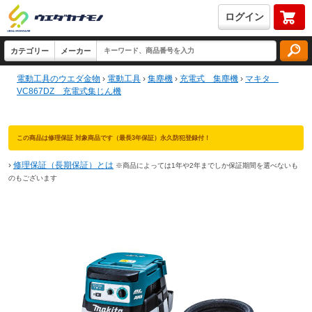
ログイン
電動工具のウエダ金物
›
電動工具
›
集塵機
›
充電式 集塵機
›
マキタ
VC867DZ 充電式集じん機
この商品は修理保証 対象商品です（最長3年保証）永久防犯登録付！
›
修理保証（長期保証）とは
※商品によっては1年や2年までしか保証期間を選べないも
のもございます