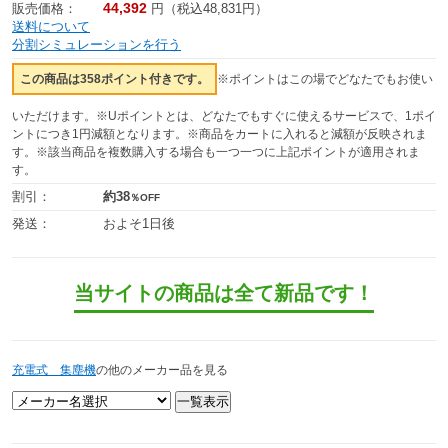
44,392
販売価格：
円（税込48,831円）
送料について
分割シミュレーションを行う
この商品は358ポイント付きです。
※ポイントはこの場でどなたでもお使い
いただけます。※Uポイントとは、どなたでもすぐに使えるサービスで、1ポイ
ントにつき1円減額となります。※商品をカートに入れると減額が反映されま
す。※該当商品を複数購入する場合も一つ一つに上記ポイントが適用されま
す。
割引：
約38
％OFF
発送：
およそ1日後
当サイトの商品は全て新品です！
充電式 集塵機
の他のメーカー品を見る