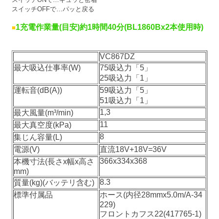
スイッチOFFで…パッと戻る
1充電作業量(目安)約1時間40分(BL1860Bx2本使用時)
■
VC867DZ
最大吸込仕事率(W)
75吸込力「5」
25吸込力「1」
運転音(dB(A))
59吸込力「5」
51吸込力「1」
1,3
最大風量(m³/min)
11
最大真空度(kPa)
8
集じん容量(L)
電源(V)
直流18V+18V=36V
366x334x368
本機寸法(長さx幅x高さ
mm)
8.3
質量(kg)(バッテリ含む)
標準付属品
ホース(内径28mmx5.0m/A-34
229)
フロントカフス22(417765-1)