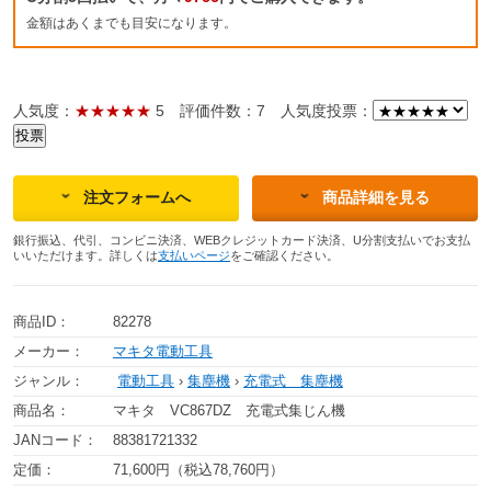
金額はあくまでも目安になります。
人気度：
★★★★★
5
評価件数：7
人気度投票：
注文フォームへ
商品詳細を見る
銀行振込、代引、コンビニ決済、WEBクレジットカード決済、U分割支払いでお支払
いいただけます。詳しくは
支払いページ
をご確認ください。
商品ID：
82278
メーカー：
マキタ電動工具
ジャンル：
電動工具
›
集塵機
›
充電式 集塵機
商品名：
マキタ VC867DZ 充電式集じん機
JANコード：
88381721332
定価：
71,600円（税込78,760円）