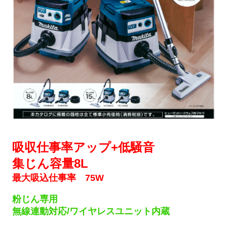
吸収仕事率アップ+低騒音
集じん容量8L
最大吸込仕事率 75W
粉じん専用
無線連動対応/ワイヤレスユニット内蔵