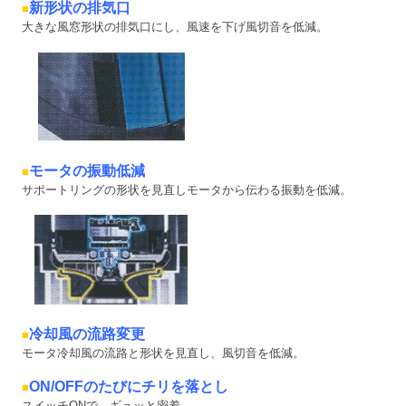
新形状の排気口
■
大きな風窓形状の排気口にし、風速を下げ風切音を低減。
モータの振動低減
■
サポートリングの形状を見直しモータから伝わる振動を低減。
冷却風の流路変更
■
モータ冷却風の流路と形状を見直し、風切音を低減。
ON/OFFのたびにチリを落とし
■
スイッチONで…ギュッと密着