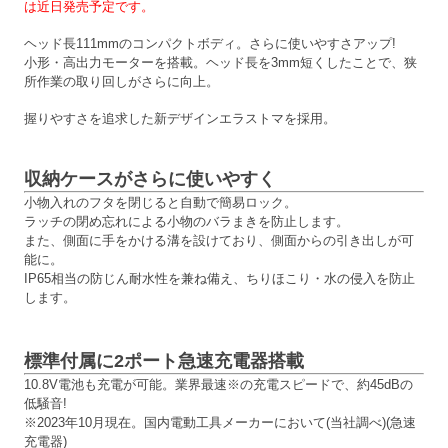
は近日発売予定です。
ヘッド長111mmのコンパクトボディ。さらに使いやすさアップ!
小形・高出力モーターを搭載。ヘッド長を3mm短くしたことで、狭
所作業の取り回しがさらに向上。
握りやすさを追求した新デザインエラストマを採用。
収納ケースがさらに使いやすく
小物入れのフタを閉じると自動で簡易ロック。
ラッチの閉め忘れによる小物のバラまきを防止します。
また、側面に手をかける溝を設けており、側面からの引き出しが可
能に。
IP65相当の防じん耐水性を兼ね備え、ちりほこり・水の侵入を防止
します。
標準付属に2ポート急速充電器搭載
10.8V電池も充電が可能。業界最速※の充電スピードで、約45dBの
低騒音!
※2023年10月現在。国内電動工具メーカーにおいて(当社調べ)(急速
充電器)