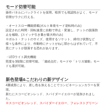
モード切替可能
操作パネルにバックライトを採用。暗所でも視認性がよく、モード
切替がラクに行える。
・オートスロー機能搭載(ボルト単発モード逆転時のみ)
設定された時間・回転速度に自動で停止・変速し、ナットの脱落防
止を補助。(スイッチ引き量が最大時のみ)
※ボルト・ナットのサイズ、使用するソケット、締付け状態など
様々な条件により、作動時にナットがねじ部からはずれていて、不
意にナットが脱落する恐れがあります。
・LEDライト調光機能
照度を3段階に切替可能。「連続点灯」モードや「トリガ連動」モー
ドも選択可能。
新色登場&こだわりの新デザイン
4層成形により、差し色を加えることでコンビネーションカラーを実
現。
新たにスコーピオンレッド、スパイダーイエローが追加されまし
た。
※スコーピオンレッド、スパイダーイエロー、フォレストグリーン