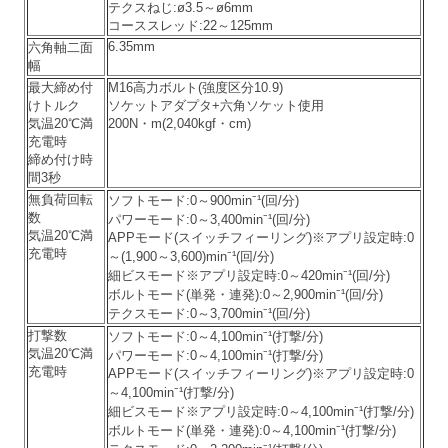
テクスねじ:ø3.5～ø6mm
コーススレッド:22～125mm
6.35mm
六角軸二面
幅
最大締め付
M16高力ボルト(強度区分10.9)
けトルク
ソケットアダプタ+六角ソケット使用
気温20℃満
200N・m(2,040kgf・cm)
充電時
締め付け時
間3秒
無負荷回転
ソフトモード:0～900min⁻¹(回/分)
数
パワーモード:0～3,400min⁻¹(回/分)
気温20℃満
APPモード(スイッチフィーリング)※アプリ設定時:0
充電時
～(1,900～3,600)min⁻¹(回/分)
細ビスモード※アプリ設定時:0～420min⁻¹(回/分)
ボルトモード(単発・連発):0～2,900min⁻¹(回/分)
テクスモード:0～3,700min⁻¹(回/分)
打撃数
ソフトモード:
0～4,100min⁻¹(打撃/分)
気温20℃満
パワーモード:
0～4,100min⁻¹(打撃/分)
充電時
APPモード(スイッチフィーリング)※アプリ設定時:
0
～4,100min⁻¹(打撃/分)
細ビスモード※アプリ設定時:
0～4,100min⁻¹(打撃/分)
ボルトモード(単発・連発):
0～4,100min⁻¹(打撃/分)