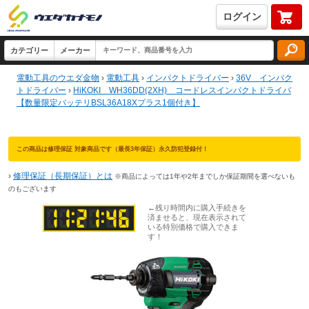
ログイン
電動工具のウエダ金物
›
電動工具
›
インパクトドライバー
›
36V インパク
トドライバー
›
HiKOKI WH36DD(2XH) コードレスインパクトドライバ
【数量限定バッテリBSL36A18Xプラス1個付き】
この商品は修理保証 対象商品です（最長3年保証）永久防犯登録付！
›
修理保証（長期保証）とは
※商品によっては1年や2年までしか保証期間を選べないも
のもございます
←残り時間内に購入手続きを
済ませると、現在表示されて
いる特別価格で購入できま
す！