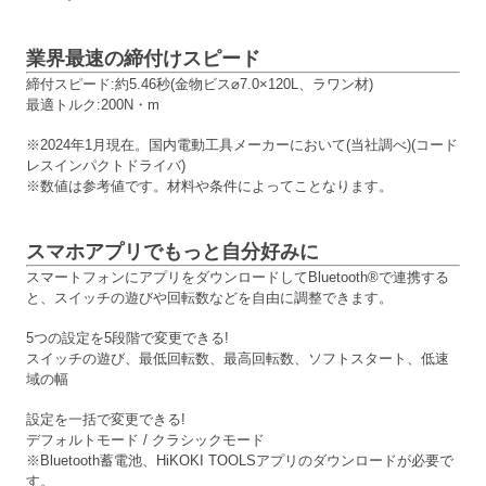
業界最速の締付けスピード
締付スピード:約5.46秒(金物ビス⌀7.0×120L、ラワン材)
最適トルク:200N・m
※2024年1月現在。国内電動工具メーカーにおいて(当社調べ)(コード
レスインパクトドライバ)
※数値は参考値です。材料や条件によってことなります。
スマホアプリでもっと自分好みに
スマートフォンにアプリをダウンロードしてBluetooth®で連携する
と、スイッチの遊びや回転数などを自由に調整できます。
5つの設定を5段階で変更できる!
スイッチの遊び、最低回転数、最高回転数、ソフトスタート、低速
域の幅
設定を一括で変更できる!
デフォルトモード / クラシックモード
※Bluetooth蓄電池、HiKOKI TOOLSアプリのダウンロードが必要で
す。