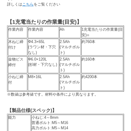
詳しくは
こちら
をご覧ください
【
1充電当たりの作業量(目安)
】
作業内容
作業内容
Ah
1充電当たりの作業量(目
安)
※
木ねじ締
Φ4.3×65L
2.5Ah
約760本
(ラワン材・下穴
(マルチボル
付け
なし)
ト)
金物ビス
Φ6.0×120L
2.5Ah
約160本
(杉材・下穴なし)
(マルチボル
締付
ト)
小ねじ締
M8×16L
2.5Ah
約4200本
(マルチボル
付
ト)
※数値は参考値です。材料や条件により異なります。
【
製品仕様(スペック)
】
能力
小ねじ:4～8mm
普通ボルト:M5～M16
高力ボルト:M5～M14