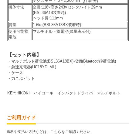
テクスモード:0～2,200min⁻¹(打撃/分)
機体寸法
全長:118×高さ243×センタハイト29mm
(BSL36A18装着時)
ヘッド長:111mm
質量
1.6kg(BSL36A18BX装着時)
使用可能蓄
マルチボルト蓄電池(残量表示付)
電池
【
セット内容
】
・マルチボルト蓄電池(BSL36A18BX)×2個(Bluetooth®蓄電池)
・急速充電器(UC18YDLML)
・ケース
・力こぶビット
KEY:HiKOKI ハイコーキ インパクトドライバ マルチボルト
ご利用ガイド
送料や支払い方法などは、こちらをご確認ください。