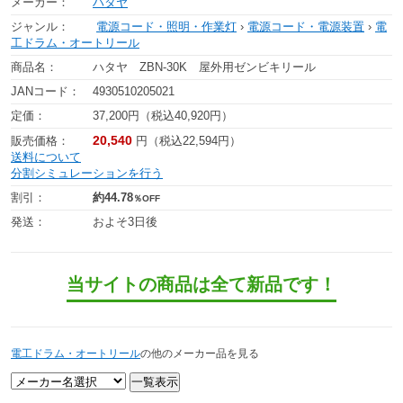
メーカー：
ハタヤ
ジャンル：
電源コード・照明・作業灯
›
電源コード・電源装置
›
電
工ドラム・オートリール
商品名：
ハタヤ ZBN-30K 屋外用ゼンビキリール
JANコード：
4930510205021
定価：
37,200円（税込40,920円）
20,540
販売価格：
円（税込22,594円）
送料について
分割シミュレーションを行う
割引：
約44.78
％OFF
発送：
およそ3日後
当サイトの商品は全て新品です！
電工ドラム・オートリール
の他のメーカー品を見る