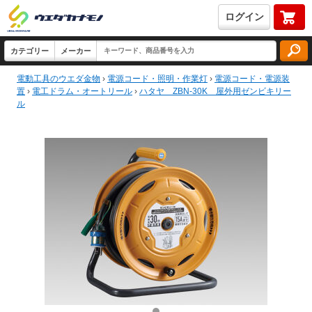
ログイン
電動工具のウエダ金物
›
電源コード・照明・作業灯
›
電源コード・電源装
置
›
電工ドラム・オートリール
›
ハタヤ ZBN-30K 屋外用ゼンビキリー
ル