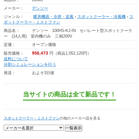
メーカー：
デンソー
ジャンル：
暖房機器・冷房・送風
›
スポットクーラー・冷風機
›
ス
ポットクーラー・ミストファン
商品名：
デンソー 100HS-KJ-IN セパレート型スポットクーラ
ー (14人用) 室内機のみ 三相200V
定価：
オープン価格
956,473
販売価格：
円（税込1,052,120円）
送料について
分割シミュレーションを行う
発送：
およそ3日後
当サイトの商品は全て新品です！
スポットクーラー・ミストファン
の他のメーカー品を見る