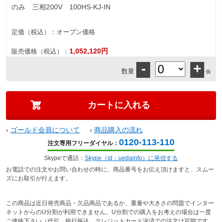
のみ 三相200V 100HS-KJ-IN
定価（税込）：
オープン価格
1,052,120円
販売価格（税込）：
-
+
数量
個
›
ゴールド会員について
›
商品購入の流れ
0120-113-110
注文専用フリーダイヤル：
Skypeで通話：
Skype（id：uedainfo）に発信する
お電話での注文やお問い合わせの時に、商品番号をお伝え頂けますと、スムー
ズにお取引が行えます。
この商品は近日発売商品・欠品商品であるか、重量や大きさの問題でインター
ネットからのU分割が利用できません。U分割での購入をお考えの場合は一度
ご連絡下さい（代引、銀行振込、クレジットカード決済での注文は可能です。