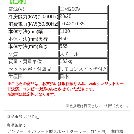
【仕様】
電源(V)
三相200V
28/28
冷房能力(kW)(50/60Hz)
10.42/10.35
消費電力(kW)(50/60Hz)
1130
本体寸法(mm)幅
850
本体寸法(mm)奥行
555
本体寸法(mm)高さ
材質
スチール
132kg
質量・質量単位
セット内容・付属品
リモコンスイッチ付き
生産国
日本
※こちらの商品は、お支払いは銀行振り込み、webクレジットカー
ド決済、コンビニ決済のみとさせていただきます。
※送料は規定外となります。
※色指定は目安としてご判断ください。
商品番号：
89345_1
商品規格：
デンソー セパレート型スポットクーラー (14人用) 室内機