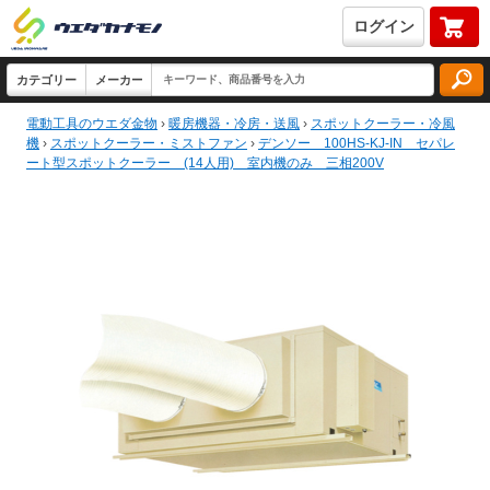
ログイン
電動工具のウエダ金物
›
暖房機器・冷房・送風
›
スポットクーラー・冷風
機
›
スポットクーラー・ミストファン
›
デンソー 100HS-KJ-IN セパレ
ート型スポットクーラー (14人用) 室内機のみ 三相200V