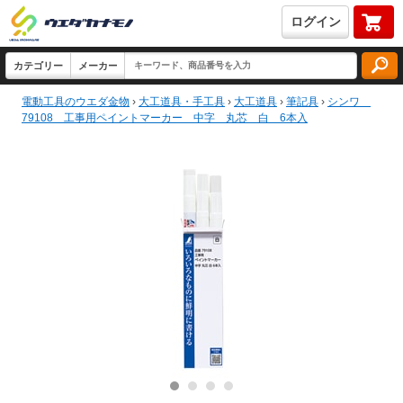
ログイン
電動工具のウエダ金物
›
大工道具・手工具
›
大工道具
›
筆記具
›
シンワ
79108 工事用ペイントマーカー 中字 丸芯 白 6本入