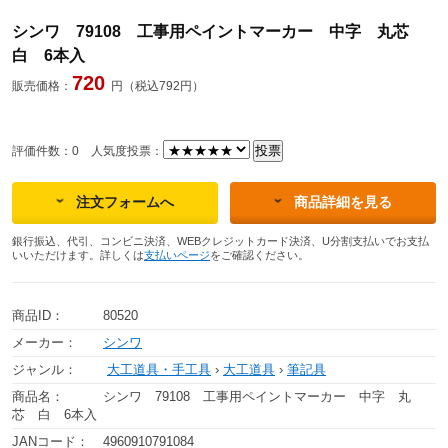
シンワ 79108 工事用ペイントマーカー 中字 丸芯
白 6本入
720
販売価格：
円（税込792円）
評価件数：0
人気度投票：
注文フォームへ
商品詳細を見る
銀行振込、代引、コンビニ決済、WEBクレジットカード決済、U分割支払いでお支払
いいただけます。詳しくは
支払いページ
をご確認ください。
商品ID：
80520
メーカー：
シンワ
ジャンル：
大工道具・手工具
›
大工道具
›
筆記具
商品名：
シンワ 79108 工事用ペイントマーカー 中字 丸
芯 白 6本入
JANコード：
4960910791084