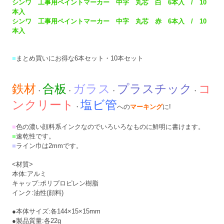
シンワ 工事用ペイントマーカー 中字 丸芯 白 6本入 / 10
本入
シンワ 工事用ペイントマーカー 中字 丸芯 赤 6本入 / 10
本入
■
まとめ買いにお得な6本セット・10本セット
鉄材
合板
ガラス
プラスチック
コ
・
・
・
・
ンクリート
塩ビ管
・
へ
の
マーキング
に!
■
色の濃い顔料系インクなのでいろいろなものに鮮明に書けます。
■
速乾性です。
■
ライン巾は2mmです。
<材質>
本体:アルミ
キャップ:ポリプロピレン樹脂
インク:油性(顔料)
●本体サイズ:各144×15×15mm
●製品質量:各22g