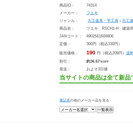
商品ID：
74314
メーカー：
フエキ
ジャンル：
大工道具・手工具
›
大工
商品名：
フエキ RSCH1-H 建
JANコード：
4902561609806
定価：
300円（税込330円）
190
販売価格：
円（税込209円）
送
割引：
約36.67
％OFF
発送：
およそ3日後
当サイトの商品は全て新品
筆記具
の他のメーカー品を見る