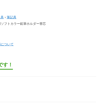
道具
›
筆記具
築用ソフトカラー鉛筆ホルダー替芯
料について
です！