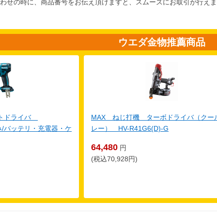
わせの時に、商品番号をお伝え頂けますと、スムーズにお取引が行えま
ウエダ金物推薦商品
クトドライバ
MAX ねじ打機 ターボドライバ（クー
体のみ/バッテリ・充電器・ケ
レー） HV-R41G6(D)-G
64,480
円
(税込70,928円)