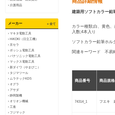
商品詳細情報
›
介護用品
建築用ソフトカラー鉛
メーカー
» 全て
カラー種類;白、黄色、
入数;4本入り
›
マキタ電動工具
›
HiKOKI（日立工機）
ソフトカラー鉛筆ホル
›
京セラ
›
ボッシュ電動工具
関連キーワード 不易
›
パナソニック電動工具
›
マックス電動工具
›
新ダイワ（やまびこ）
›
タジマツール
›
ムラテックKDS
商品番号
商品規格
›
オグラ
›
アサダ
›
静岡製機
›
オリオン機械
フエキ 
74314_1
›
工進
›
フジマック