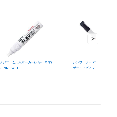
タジマ 全天候マーカー(太字・角芯)
シンワ ボードマーカー白 細
ZENM-FWHT 白
ザー・マグネット付 77730