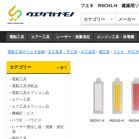
フエキ RSCH1-H 建築
電動工具
エアー工具
レーザー・測量測定
エンジン工具・発電機
電動工具のウエダ金物
›
大工道具・手工具
›
大工道具
›
筆記具
›
フエキ RSC
カテゴリー
» 全て
›
電動工具
›
電動工具消耗品
›
電動工具オプション品
›
エアー工具
›
エア工具オプション品
›
機械釘・ビス
›
バラ釘・バラビス
›
レーザー墨出し器・測量・測定
器
›
園芸工具