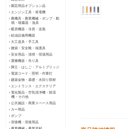
›
園芸用品オプション品
›
エンジン工具・発電機
›
農機具・農業機械・ポンプ・動
噴・噴霧器・漁具
›
暖房機器・冷房・送風
›
給油設備用機器
›
大工道具・手工具
›
腰袋・安全靴・保護具
›
安全用品・清掃・現場用品
›
運搬機器・吊り具
›
脚立・はしご・アルミブリッジ
›
電源コード・照明・作業灯
›
建築金物・基礎・水回り部材
›
エントランス・エクステリア
›
電化製品・空気清浄機・除湿
機・その他
›
公共施設・商業スペース用品
›
カー用品
›
ポンプ
›
溶接機・溶接用品
›
農業機械・農業資材