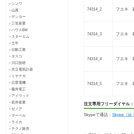
›
シンワ
フエキ 
74314_2
›
山真
›
デンヨー
›
三笠産業
›
ハウスBM
フエキ 
74314_3
›
スターエム
›
土牛
›
日動工業
›
タスコ
フエキ 建
74314_4
›
川口技研
›
共立電気計器
›
ミヤナガ
›
日置電機
フエキ 建
74314_5
›
藤井電工
›
アイウッド
›
若井産業
注文専用フリーダイヤル：
›
ゼノア
Skypeで通話：
Skype（i
›
マーベル
›
ライカ
›
テクノ販売