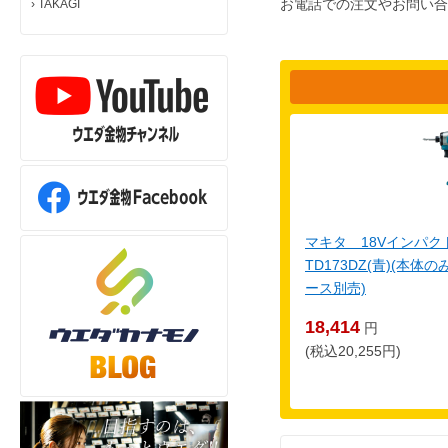
お電話での注文やお問い合
›
TAKAGI
マキタ 18Vインパ
TD173DZ(青)(本
ース別売)
18,414
円
(税込20,255円)