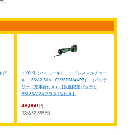
す。
ルグ
HiKOKI（ハイコーキ）コードレスマルチツー
ル 36V-2.5Ah CV36DMA(XPZ) （バッテ
リー・充電器付き）【数量限定バッテリ
BSL36A18Xプラス1個付き】
48,050
円
(税込52,855円)