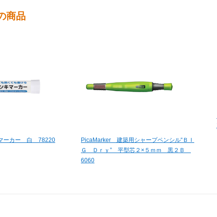
の商品
ーカー 白 78220
PicaMarker 建築用シャープペンシル“ＢＩ
Ｇ Ｄｒｙ” 平型芯２×５ｍｍ 黒２Ｂ
6060