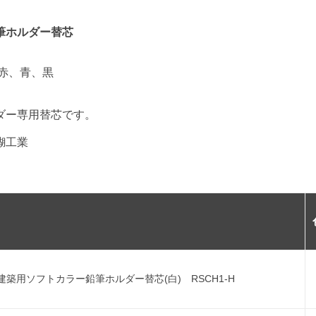
筆ホルダー替芯
赤、青、黒
ダー専用替芯です。
糊工業
建築用ソフトカラー鉛筆ホルダー替芯(白) RSCH1-H