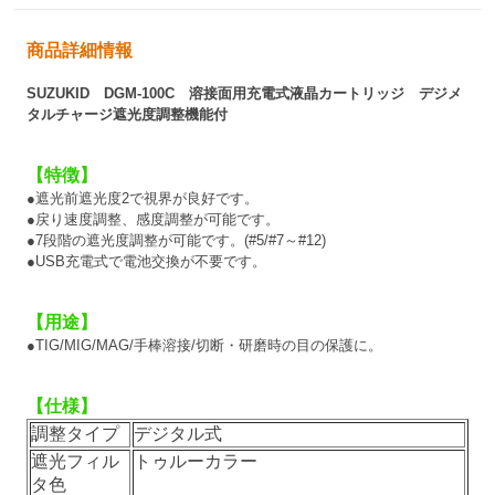
商品詳細情報
SUZUKID DGM-100C 溶接面用充電式液晶カートリッジ デジメ
タルチャージ遮光度調整機能付
【特徴】
●遮光前遮光度2で視界が良好です。
●戻り速度調整、感度調整が可能です。
●7段階の遮光度調整が可能です。(#5/#7～#12)
●USB充電式で電池交換が不要です。
【用途】
●TIG/MIG/MAG/手棒溶接/切断・研磨時の目の保護に。
【仕様】
調整タイプ
デジタル式
遮光フィル
トゥルーカラー
タ色