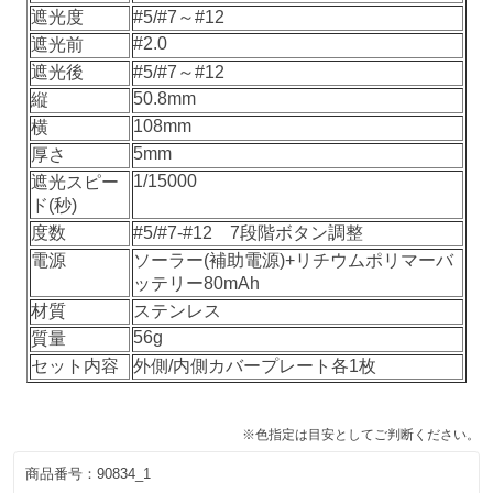
遮光度
#5/#7～#12
#2.0
遮光前
遮光後
#5/#7～#12
50.8mm
縦
108mm
横
5mm
厚さ
1/15000
遮光スピー
ド(秒)
度数
#5/#7-#12 7段階ボタン調整
電源
ソーラー(補助電源)+リチウムポリマーバ
ッテリー80mAh
材質
ステンレス
56g
質量
セット内容
外側/内側カバープレート各1枚
※色指定は目安としてご判断ください。
商品番号：
90834_1