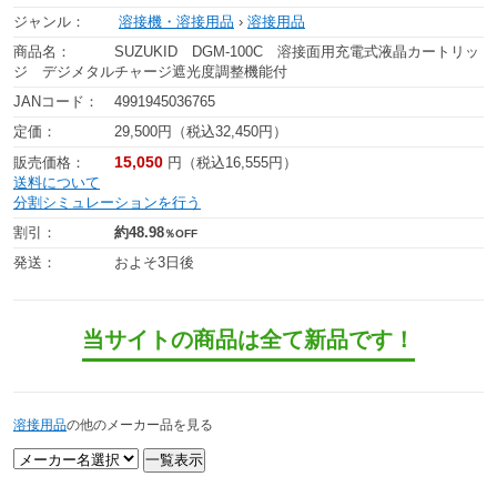
ジャンル：
溶接機・溶接用品
›
溶接用品
商品名：
SUZUKID DGM-100C 溶接面用充電式液晶カートリッ
ジ デジメタルチャージ遮光度調整機能付
JANコード：
4991945036765
定価：
29,500円（税込32,450円）
15,050
販売価格：
円（税込16,555円）
送料について
分割シミュレーションを行う
割引：
約48.98
％OFF
発送：
およそ3日後
当サイトの商品は全て新品です！
溶接用品
の他のメーカー品を見る