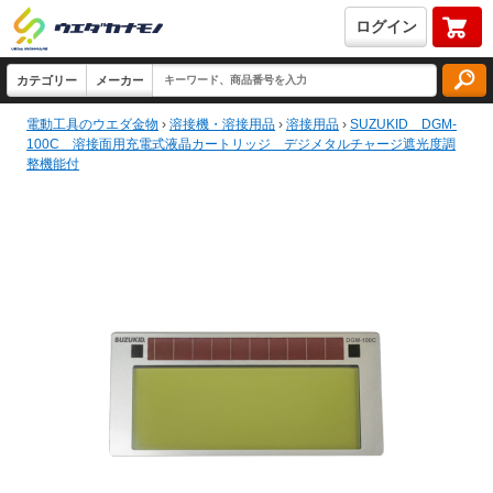
ログイン
電動工具のウエダ金物
›
溶接機・溶接用品
›
溶接用品
›
SUZUKID DGM-
100C 溶接面用充電式液晶カートリッジ デジメタルチャージ遮光度調
整機能付