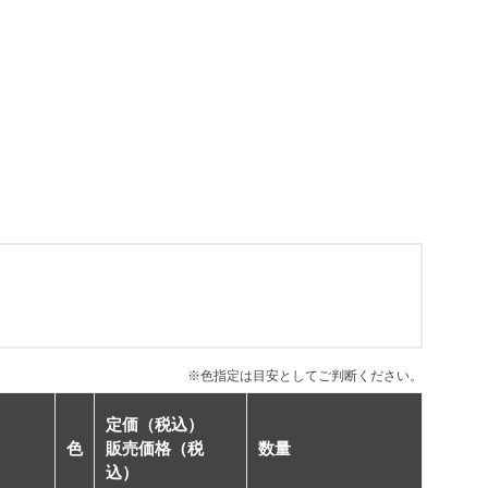
※色指定は目安としてご判断ください。
定価（税込）
色
販売価格（税
数量
込）