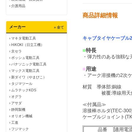
›
介護用品
商品詳細情報
メーカー
» 全て
キャブタイヤケーブル2
›
マキタ電動工具
›
HiKOKI（日立工機）
■
特長
›
京セラ
・弾力性のある強靱な
›
ボッシュ電動工具
›
パナソニック電動工具
■
用途
›
マックス電動工具
・アーク溶接機の2次ケ
›
新ダイワ（やまびこ）
›
タジマツール
材質 導体部:銅線
›
ムラテックKDS
被覆:導線用天
›
オグラ
›
アサダ
≪付属品≫
›
静岡製機
溶接棒ホルダ(TEC-300
›
オリオン機械
ケーブルジョイント(TKJ
›
工進
›
フジマック
品番
適用電