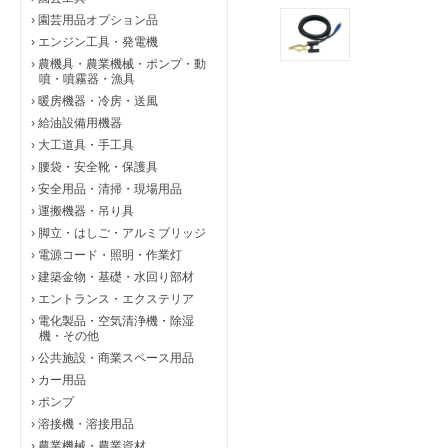
›
園芸用品オプション品
›
エンジン工具・発電機
›
農機具・農業機械・ポンプ・動
噴・噴霧器・漁具
›
暖房機器・冷房・送風
›
給油設備用機器
›
大工道具・手工具
›
腰袋・安全靴・保護具
›
安全用品・清掃・現場用品
›
運搬機器・吊り具
›
脚立・はしご・アルミブリッジ
›
電源コード・照明・作業灯
›
建築金物・基礎・水回り部材
›
エントランス・エクステリア
›
電化製品・空気清浄機・除湿
機・その他
›
公共施設・商業スペース用品
›
カー用品
›
ポンプ
›
溶接機・溶接用品
›
農業機械・農業資材