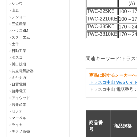
(A)
›
シンワ
›
山真
TWC-225KE
100～17
›
デンヨー
TWC-2210KE
100～17
›
三笠産業
TWC-385KE
170～24
›
ハウスBM
TWC-3810KE
170～24
›
スターエム
›
土牛
›
日動工業
›
タスコ
関連キーワード:トラス
›
川口技研
›
共立電気計器
商品に関するメーカーへ
›
ミヤナガ
トラスコ中山 Webサイ
›
日置電機
トラスコ中山 電話番号：012
›
藤井電工
›
アイウッド
›
若井産業
›
ゼノア
›
マーベル
商品番
›
ライカ
商品規格
号
›
テクノ販売