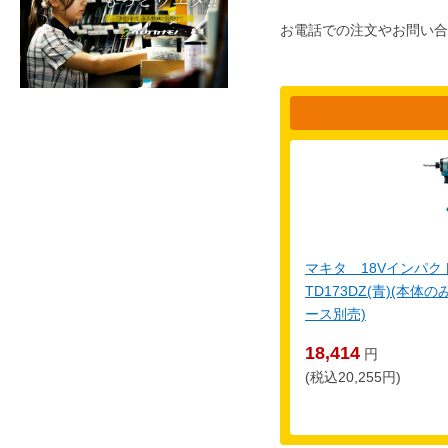
お電話での注文やお問い合
マキタ 18Vインパ
TD173DZ(青)(本
ース別売)
18,414
円
(税込20,255円)