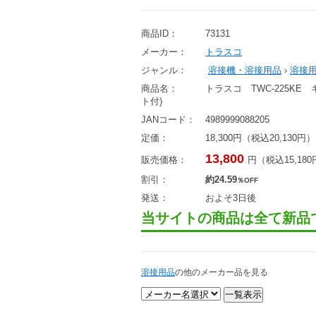
商品ID：
73131
メーカー：
トラスコ
ジャンル：
溶接機・溶接用品
›
溶接
商品名：
トラスコ TWC-225K
ト付)
JANコード：
4989999088205
定価：
18,300円（税込20,130円）
13,800
販売価格：
円（税込15,18
割引：
約24.59
％OFF
発送：
およそ3日後
当サイトの商品は全て新品
溶接用品
の他のメーカー品を見る