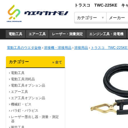
トラスコ TWC-225KE
電動工具
エアー工具
レーザー・測量測定
エンジン工具・発電機
電動工具のウエダ金物
›
溶接機・溶接用品
›
溶接用品
›
トラスコ TWC-225
カテゴリー
» 全て
›
電動工具
›
電動工具消耗品
›
電動工具オプション品
›
エアー工具
›
エア工具オプション品
›
機械釘・ビス
›
バラ釘・バラビス
›
レーザー墨出し器・測量・測定
器
›
園芸工具