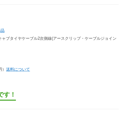
用品
E キャブタイヤケーブル2次側線(アースクリップ・ケーブルジョイン
0円）
送料について
です！