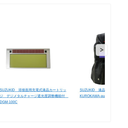
SUZUKID 溶接面用充電式液晶カートリッ
SUZUKID 液晶型自動遮光
ジ デジメタルチャージ遮光度調整機能付
KUROKAWA-auto KKA-200
DGM-100C