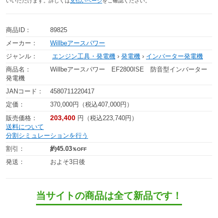
いいただけます。詳しくは
支払いページ
をご確認ください。
商品ID：
89825
メーカー：
Willbeアースパワー
ジャンル：
エンジン工具・発電機
›
発電機
›
インバーター発電機
商品名：
Willbeアースパワー EF2800ISE 防音型インバーター
発電機
JANコード：
4580711220417
定価：
370,000円（税込407,000円）
203,400
販売価格：
円（税込223,740円）
送料について
分割シミュレーションを行う
割引：
約45.03
％OFF
発送：
およそ3日後
当サイトの商品は全て新品です！