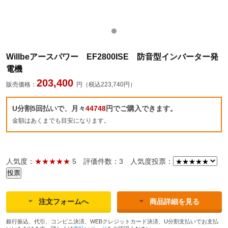
Willbeアースパワー EF2800ISE 防音型インバーター発
電機
203,400
販売価格：
円（税込223,740円）
U分割5回払いで、月々
44748
円でご購入できます。
金額はあくまでも目安になります。
人気度：
★★★★★
5
評価件数：3
人気度投票：
注文フォームへ
商品詳細を見る
銀行振込、代引、コンビニ決済、WEBクレジットカード決済、U分割支払いでお支払