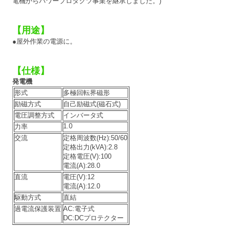
電機からパワープロダクツ事業を継承しました。)
【用途】
●屋外作業の電源に。
【仕様】
発電機
形式
多極回転界磁形
励磁方式
自己励磁式(磁石式)
電圧調整方式
インバータ式
1.0
力率
交流
定格周波数(Hz):50/60
定格出力(kVA):2.8
定格電圧(V):100
電流(A):28.0
直流
電圧(V):12
電流(A):12.0
駆動方式
直結
過電流保護装置
AC:電子式
DC:DCプロテクター