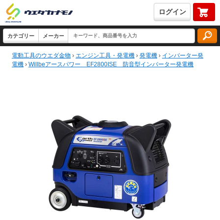
ログイン
電動工具のウエダ金物
›
エンジン工具・発電機
›
発電機
›
インバーター発
電機
›
Willbeアースパワー EF2800ISE 防音型インバーター発電機