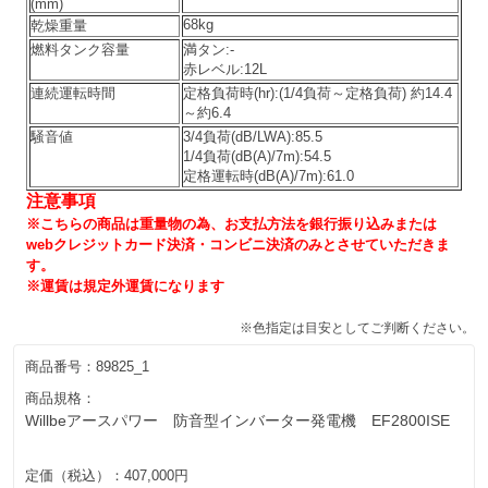
(mm)
68kg
乾燥重量
燃料タンク容量
満タン:-
赤レベル:12L
連続運転時間
定格負荷時(hr):(1/4負荷～定格負荷) 約14.4
～約6.4
騒音値
3/4負荷(dB/LWA):85.5
1/4負荷(dB(A)/7m):54.5
定格運転時(dB(A)/7m):61.0
注意事項
※こちらの商品は重量物の為、お支払方法を銀行振り込みまたは
webクレジットカード決済・コンビニ決済のみとさせていただきま
す。
※運賃は規定外運賃になります
※色指定は目安としてご判断ください。
商品番号：
89825_1
商品規格：
Willbeアースパワー 防音型インバーター発電機 EF2800ISE
定価（税込）：
407,000円