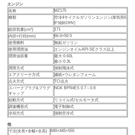
エンジン
MZ175
名称
種類
空冷4サイクルガソリンエンジン(単気筒6
8°傾斜OHV)
171
総排気量(cm³)
66.0×50.0
内径×行径(mm)
使用燃料
無鉛ガソリン
使用潤滑油
エンジンオイルAPI-SEクラス以上
潤滑油容量
最大:0.60L
最小:0.3L
潤滑方式
強制飛沫式
エアクリーナ方式
濾紙+ウレタンフォーム
点火方式
TCI点火
スパークプラグ&プラグ
NGK BPR4ES 0.7～0.8
ギャップ
始動方式
リコイル式/セルモータ式
調速機形式
電子制御式
冷却方式
強制空冷式
他
680×445×555
寸法(全長×全幅×全高)