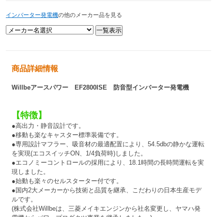
インバーター発電機
の他のメーカー品を見る
商品詳細情報
Willbeアースパワー EF2800ISE 防音型インバーター発電機
【特徴】
●高出力・静音設計です。
●移動も楽なキャスター標準装備です。
●専用設計マフラー、吸音材の最適配置により、54.5dbの静かな運転
を実現(エコスイッチON、1/4負荷時)しました。
●エコノミーコントロールの採用により、18.1時間の長時間運転を実
現しました。
●始動も楽々のセルスターター付です。
●国内2大メーカーから技術と品質を継承、こだわりの日本生産モデ
ルです。
(株式会社Willbeは、三菱メイキエンジンから社名変更し、ヤマハ発