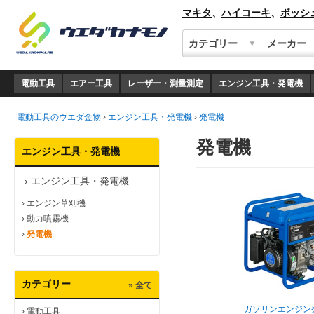
マキタ
、
ハイコーキ
、
ボッシ
電動工具
エアー工具
レーザー・測量測定
エンジン工具・発電機
電動工具のウエダ金物
›
エンジン工具・発電機
›
発電機
発電機
エンジン工具・発電機
›
エンジン工具・発電機
›
エンジン草刈機
›
動力噴霧機
›
発電機
カテゴリー
» 全て
ガソリンエンジン
›
電動工具