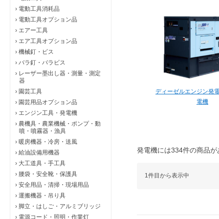
›
電動工具消耗品
›
電動工具オプション品
›
エアー工具
›
エア工具オプション品
›
機械釘・ビス
›
バラ釘・バラビス
›
レーザー墨出し器・測量・測定
器
›
園芸工具
ディーゼルエンジン発
電機
›
園芸用品オプション品
›
エンジン工具・発電機
›
農機具・農業機械・ポンプ・動
噴・噴霧器・漁具
›
暖房機器・冷房・送風
発電機には334件の商品
›
給油設備用機器
›
大工道具・手工具
›
腰袋・安全靴・保護具
1件目から表示中
›
安全用品・清掃・現場用品
›
運搬機器・吊り具
›
脚立・はしご・アルミブリッジ
›
電源コード・照明・作業灯