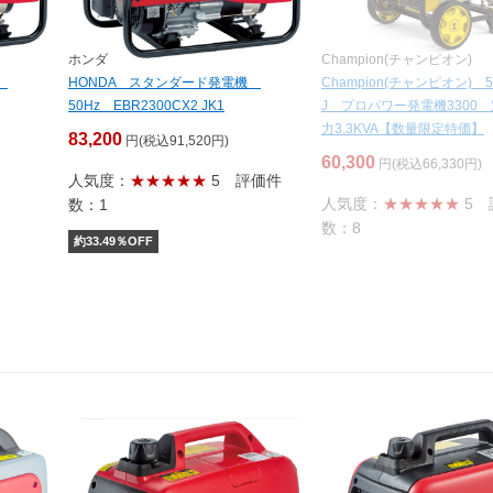
ホンダ
Champion(チャンピオン)
機
HONDA スタンダード発電機
Champion(チャンピオン) 50
50Hz EBR2300CX2 JK1
J プロパワー発電機3300
力3.3KVA【数量限定特価】
83,200
円(税込91,520円)
60,300
円(税込66,330円)
人気度：
★★★★★
5
評価件
人気度：
★★★★★
5
数：1
数：8
約
33.49
％OFF