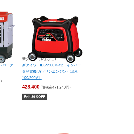
新ダイワ（やまびこ）
インバータ
新ダイワ IEG5500M-Y2 インバー
タ発電機(ガソリンエンジン)【単相
100/200V】
)
428,400
円(税込471,240円)
約
44.36
％OFF