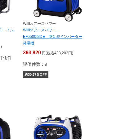
Willbeアースパワー
00I イン
Willbeアースパワー
EF5500ISDE 防音型インバーター
発電機
)
393,820
円(税込433,202円)
評価件
評価件数：9
約
30.67
％OFF