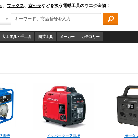
ュ
、
マックス
、
京セラ
などを扱う電動工具のウエダ金物！
大工道具・手工具
園芸工具
メーカー
カテゴリー
発電機
インバーター発電機
ポータ