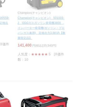
Champion(チャンピオン)
0559-
Champion(チャンピオン) 501003-
 定格出
J GGGガスガソリン発電機3800
インバーター発電機(ガソリン・プロ
パンガス兼用) 定格出力3.8KVA【数
量限定品】
評価件
141,400
円(税込155,540円)
人気度：
★★★★★
5
評価件
数：10