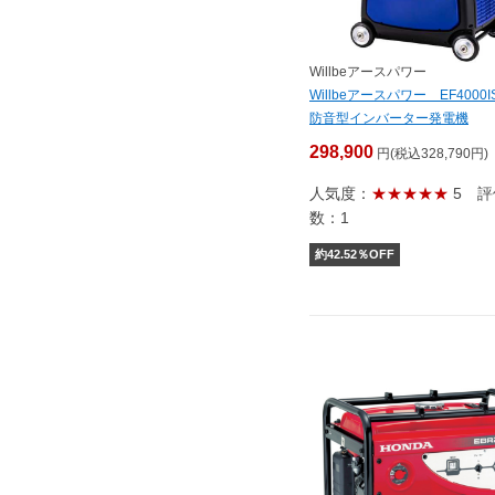
Willbeアースパワー
Willbeアースパワー EF4000
防音型インバーター発電機
298,900
円(税込328,790円)
人気度：
★★★★★
5
評
数：1
約
42.52
％OFF