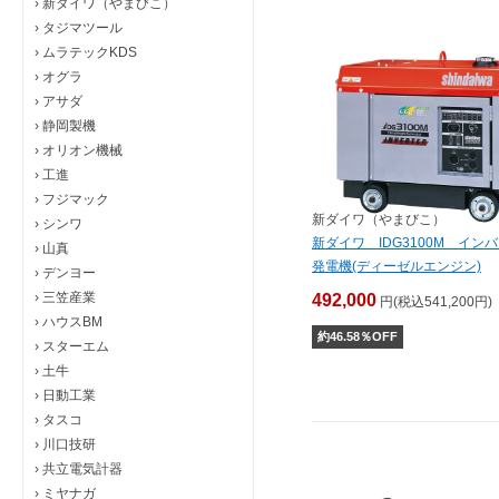
›
新ダイワ（やまびこ）
›
タジマツール
›
ムラテックKDS
›
オグラ
›
アサダ
›
静岡製機
›
オリオン機械
›
工進
›
フジマック
新ダイワ（やまびこ）
›
シンワ
新ダイワ IDG3100M イン
›
山真
発電機(ディーゼルエンジン)
›
デンヨー
›
三笠産業
492,000
円(税込541,200円)
›
ハウスBM
約
46.58
％OFF
›
スターエム
›
土牛
›
日動工業
›
タスコ
›
川口技研
›
共立電気計器
›
ミヤナガ