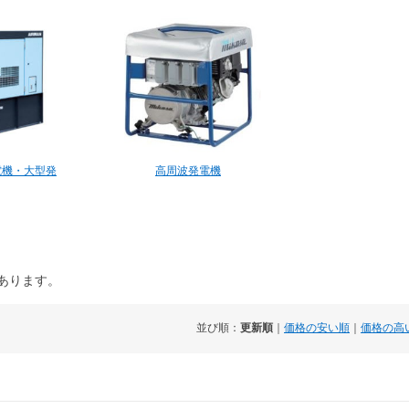
電機・大型発
高周波発電機
があります。
並び順：
更新順
｜
価格の安い順
｜
価格の高