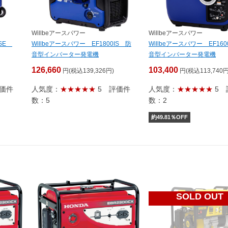
Willbeアースパワー
Willbeアースパワー
ISE
Willbeアースパワー EF1800IS 防
Willbeアースパワー EF160
音型インバーター発電機
音型インバーター発電機
126,660
103,400
円(税込139,326円)
円(税込113,740円
価件
人気度：
★★★★★
5
評価件
人気度：
★★★★★
5
数：5
数：2
約
49.81
％OFF
SOLD OUT