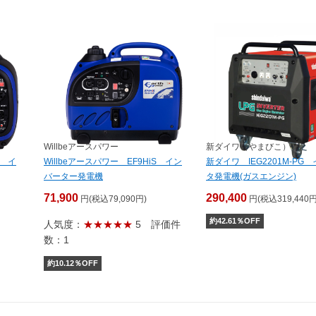
Willbeアースパワー
新ダイワ（やまびこ）
S イ
Willbeアースパワー EF9HiS イン
新ダイワ IEG2201M-PG
バーター発電機
タ発電機(ガスエンジン)
71,900
290,400
円(税込79,090円)
円(税込319,440円
約
42.61
％OFF
人気度：
★★★★★
5
評価件
数：1
約
10.12
％OFF