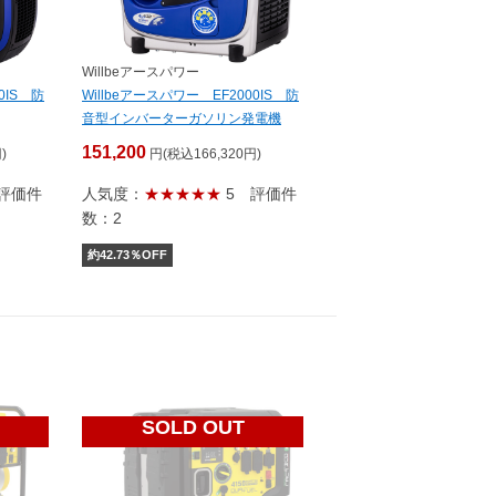
Willbeアースパワー
0IS 防
Willbeアースパワー EF2000IS 防
音型インバーターガソリン発電機
151,200
)
円(税込166,320円)
評価件
人気度：
★★★★★
5
評価件
数：2
約
42.73
％OFF
SOLD OUT