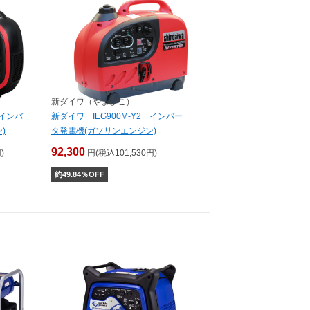
新ダイワ（やまびこ）
 インバ
新ダイワ IEG900M-Y2 インバー
)
タ発電機(ガソリンエンジン)
92,300
)
円(税込101,530円)
約
49.84
％OFF