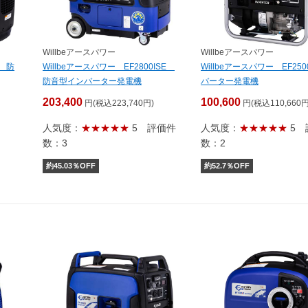
Willbeアースパワー
Willbeアースパワー
S 防
Willbeアースパワー EF2800ISE
Willbeアースパワー EF25
防音型インバーター発電機
バーター発電機
203,400
100,600
円(税込223,740円)
円(税込110,660円
人気度：
★★★★★
5
評価件
人気度：
★★★★★
5
数：3
数：2
約
45.03
％OFF
約
52.7
％OFF