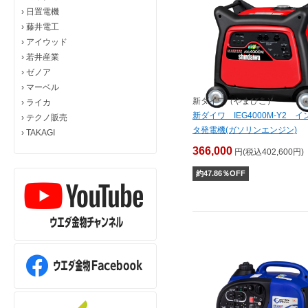
›
日置電機
›
藤井電工
›
アイウッド
›
若井産業
›
ゼノア
›
マーベル
新ダイワ（やまびこ）
›
ライカ
新ダイワ IEG4000M-Y2 
›
テクノ販売
タ発電機(ガソリンエンジン)
›
TAKAGI
366,000
円(税込402,600円)
約
47.86
％OFF