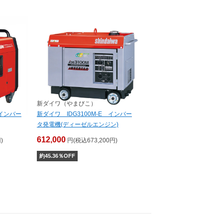
新ダイワ（やまびこ）
 インバー
新ダイワ IDG3100M-E インバー
タ発電機(ディーゼルエンジン)
612,000
)
円(税込673,200円)
約
45.36
％OFF