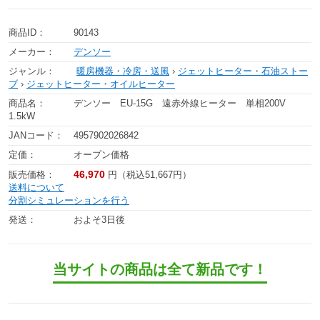
商品ID：
90143
メーカー：
デンソー
ジャンル：
暖房機器・冷房・送風
›
ジェットヒーター・石油ストー
ブ
›
ジェットヒーター・オイルヒーター
商品名：
デンソー EU-15G 遠赤外線ヒーター 単相200V
1.5kW
JANコード：
4957902026842
定価：
オープン価格
46,970
販売価格：
円（税込51,667円）
送料について
分割シミュレーションを行う
発送：
およそ3日後
当サイトの商品は全て新品です！