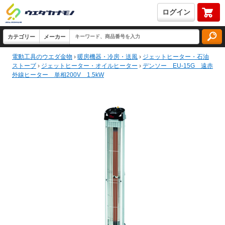
ログイン
電動工具のウエダ金物
›
暖房機器・冷房・送風
›
ジェットヒーター・石油
ストーブ
›
ジェットヒーター・オイルヒーター
›
デンソー EU-15G 遠赤
外線ヒーター 単相200V 1.5kW