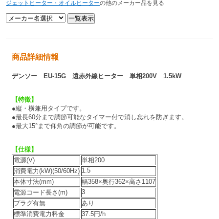
ジェットヒーター・オイルヒーター
の他のメーカー品を見る
商品詳細情報
デンソー EU-15G 遠赤外線ヒーター 単相200V 1.5kW
【特徴】
●縦・横兼用タイプです。
●最長60分まで調節可能なタイマー付で消し忘れを防ぎます。
●最大15°まで仰角の調節が可能です。
【仕様】
電源(V)
単相200
1.5
消費電力(kW)(50/60Hz)
本体寸法(mm)
幅358×奥行362×高さ1107
3
電源コード長さ(m)
プラグ有無
あり
標準消費電力料金
37.5円/h