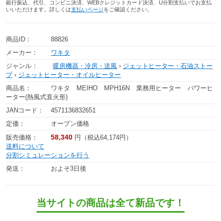
銀行振込、代引、コンビニ決済、WEBクレジットカード決済、U分割支払いでお支払
いいただけます。詳しくは
支払いページ
をご確認ください。
商品ID：
88826
メーカー：
ワキタ
ジャンル：
暖房機器・冷房・送風
›
ジェットヒーター・石油ストー
ブ
›
ジェットヒーター・オイルヒーター
商品名：
ワキタ MEIHO MPH16N 業務用ヒーター パワーヒ
ーター(熱風式直火形)
JANコード：
4571136832651
定価：
オープン価格
58,340
販売価格：
円（税込64,174円）
送料について
分割シミュレーションを行う
発送：
およそ3日後
当サイトの商品は全て新品です！