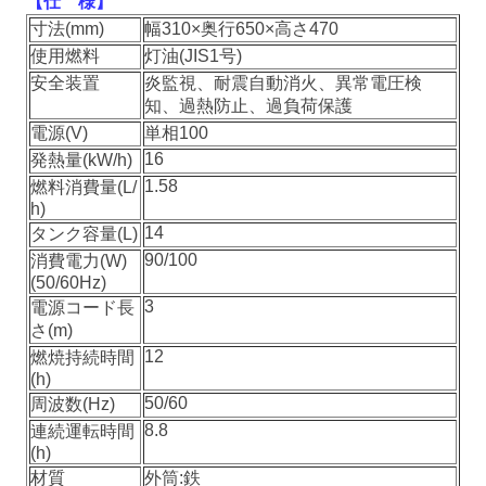
【仕 様】
寸法(mm)
幅310×奥行650×高さ470
使用燃料
灯油(JIS1号)
安全装置
炎監視、耐震自動消火、異常電圧検
知、過熱防止、過負荷保護
電源(V)
単相100
16
発熱量(kW/h)
1.58
燃料消費量(L/
h)
14
タンク容量(L)
90/100
消費電力(W)
(50/60Hz)
3
電源コード長
さ(m)
12
燃焼持続時間
(h)
50/60
周波数(Hz)
8.8
連続運転時間
(h)
材質
外筒:鉄