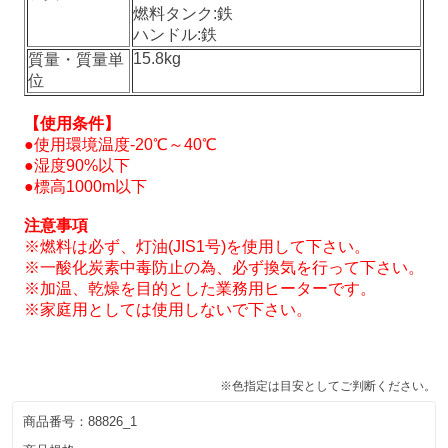
燃料タンク:鉄
ハンドル:鉄
15.8kg
質量・質量単
位
【使用条件】
●使用環境温度-20℃～40℃
●湿度90%以下
●標高1000m以下
注意事項
※燃料は必ず、灯油(JIS1号)を使用して下さい。
※一酸化炭素中毒防止の為、必ず換気を行って下さい。
※加温、乾燥を目的とした業務用ヒーターです。
※家庭用としては使用しないで下さい。
※色指定は目安としてご判断ください。
商品番号：
88826_1