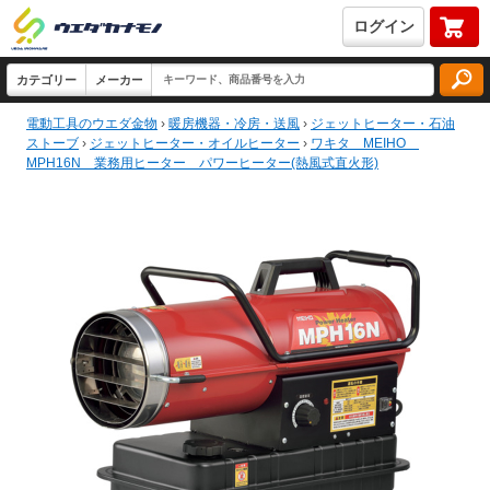
ログイン
電動工具のウエダ金物
›
暖房機器・冷房・送風
›
ジェットヒーター・石油
ストーブ
›
ジェットヒーター・オイルヒーター
›
ワキタ MEIHO
MPH16N 業務用ヒーター パワーヒーター(熱風式直火形)