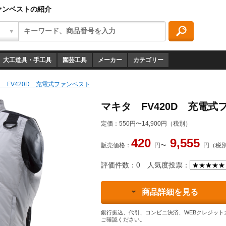
ファンベストの紹介
大工道具・手工具
園芸工具
メーカー
カテゴリー
 FV420D 充電式ファンベスト
マキタ FV420D 充電式
定価：
550円〜14,900円（税別）
420
9,555
販売価格：
円〜
円（税
評価件数：0
人気度投票：
商品詳細を見る
銀行振込、代引、コンビニ決済、WEBクレジット
ご確認ください。