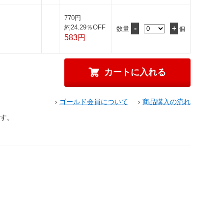
770円
約24.29％OFF
-
+
数量
個
583円
›
ゴールド会員について
›
商品購入の流れ
す。