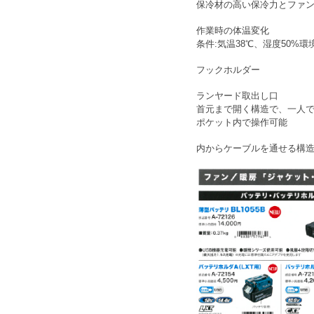
保冷材の高い保冷力とファ
作業時の体温変化
条件:気温38℃、湿度50%
フックホルダー
ランヤード取出し口
首元まで開く構造で、一人
ポケット内で操作可能
内からケーブルを通せる構