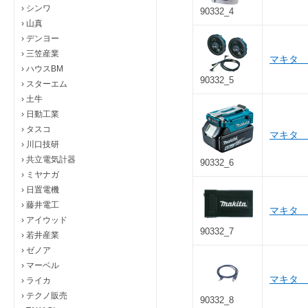
›
シンワ
90332_4
›
山真
›
デンヨー
›
三笠産業
マキタ 
›
ハウスBM
90332_5
›
スターエム
›
土牛
›
日動工業
›
タスコ
マキタ 1
›
川口技研
›
共立電気計器
90332_6
›
ミヤナガ
›
日置電機
›
藤井電工
マキタ 薄
›
アイウッド
90332_7
›
若井産業
›
ゼノア
›
マーベル
マキタ 
›
ライカ
›
テクノ販売
90332_8