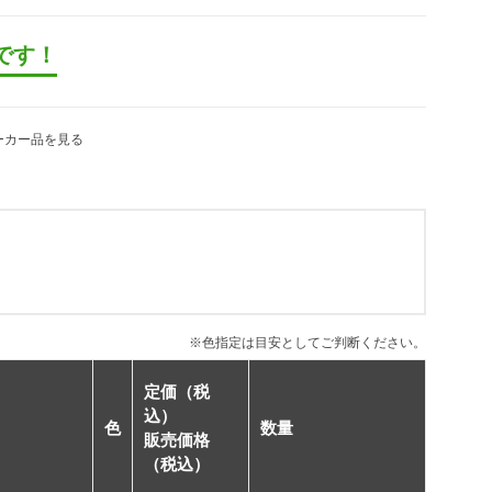
です！
ーカー品を見る
※色指定は目安としてご判断ください。
定価（税
込）
色
数量
販売価格
（税込）