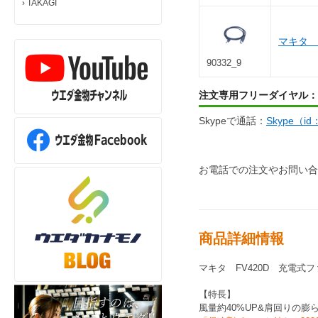
›
TAKAGI
マキタ ケ
90332_9
注文専用フリーダイヤル：
Skypeで通話：
Skype（i
お電話での注文やお問い合
商品詳細情報
マキタ FV420D 充電式
【特長】
風量約40%UP&肩回りの膨