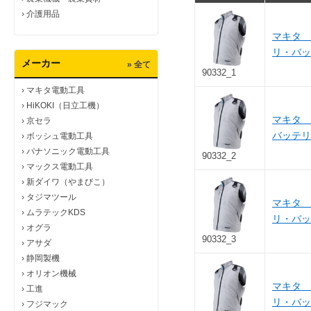
›
介護用品
マキタ 
リ・バ
メーカー
» 全て
90332_1
›
マキタ電動工具
›
HiKOKI（日立工機）
マキタ 
›
京セラ
バッテ
›
ボッシュ電動工具
›
パナソニック電動工具
90332_2
›
マックス電動工具
›
新ダイワ（やまびこ）
›
タジマツール
マキタ 
›
ムラテックKDS
リ・バ
›
オグラ
90332_3
›
アサダ
›
静岡製機
›
オリオン機械
マキタ 
›
工進
リ・バ
›
フジマック