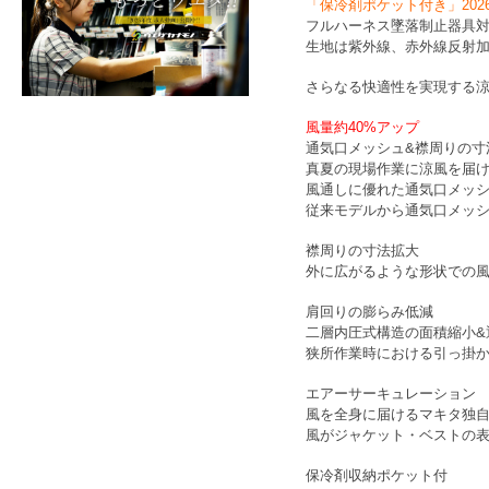
「保冷剤ポケット付き」202
フルハーネス墜落制止器具
生地は紫外線、赤外線反射
さらなる快適性を実現する
風量約40%アップ
通気口メッシュ&襟周りの寸
真夏の現場作業に涼風を届
風通しに優れた通気口メッ
従来モデルから通気口メッ
襟周りの寸法拡大
外に広がるような形状での
肩回りの膨らみ低減
二層内圧式構造の面積縮小&
狭所作業時における引っ掛
エアーサーキュレーション
風を全身に届けるマキタ独
風がジャケット・ベストの
保冷剤収納ポケット付