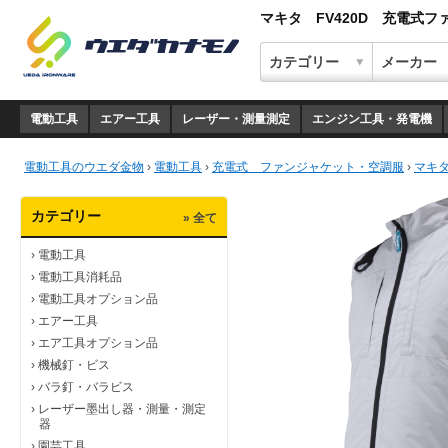
マキタ FV420D 充電式
電動工具
エアー工具
レーザー・測量測定
エンジン工具・発電機
電動工具のウエダ金物
›
電動工具
›
充電式 ファンジャケット・空調服
›
マキタ
カテゴリー
» 全て
›
電動工具
›
電動工具消耗品
›
電動工具オプション品
›
エアー工具
›
エア工具オプション品
›
機械釘・ビス
›
バラ釘・バラビス
›
レーザー墨出し器・測量・測定
器
›
園芸工具