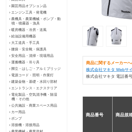
›
園芸用品オプション品
›
エンジン工具・発電機
›
農機具・農業機械・ポンプ・動
噴・噴霧器・漁具
›
暖房機器・冷房・送風
›
給油設備用機器
›
大工道具・手工具
›
腰袋・安全靴・保護具
›
安全用品・清掃・現場用品
›
運搬機器・吊り具
商品に関するメーカーへ
›
脚立・はしご・アルミブリッジ
株式会社マキタ Webサ
›
電源コード・照明・作業灯
株式会社マキタ 電話番号：0
›
建築金物・基礎・水回り部材
›
エントランス・エクステリア
›
電化製品・空気清浄機・除湿
機・その他
›
公共施設・商業スペース用品
›
カー用品
商品番号
商品規
›
ポンプ
›
溶接機・溶接用品
›
農業機械・農業資材