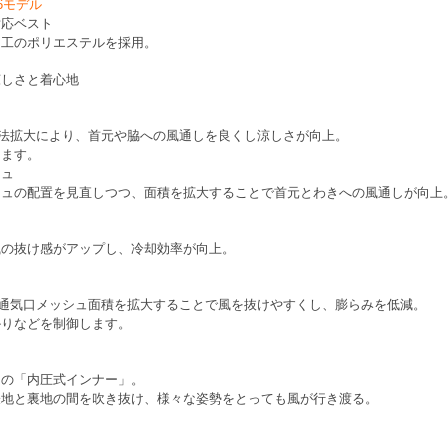
6モデル
対応ベスト
加工のポリエステルを採用。
涼しさと着心地
法拡大により、首元や脇への風通しを良くし涼しさが向上。
けます。
シュ
シュの配置を見直しつつ、面積を拡大することで首元とわきへの風通しが向上
風の抜け感がアップし、冷却効率が向上。
通気口メッシュ面積を拡大することで風を抜けやすくし、膨らみを低減。
かりなどを制御します。
自の「内圧式インナー」。
表地と裏地の間を吹き抜け、様々な姿勢をとっても風が行き渡る。