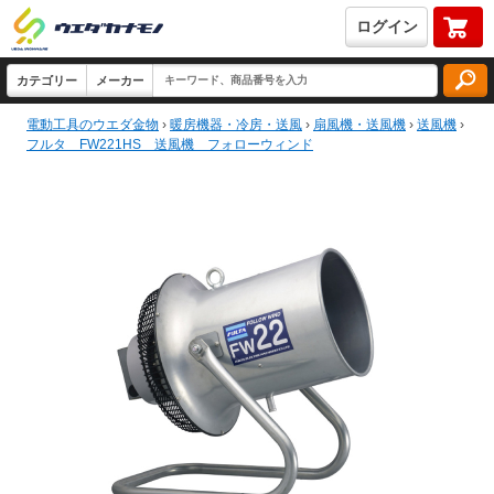
ログイン
電動工具のウエダ金物
›
暖房機器・冷房・送風
›
扇風機・送風機
›
送風機
›
フルタ FW221HS 送風機 フォローウィンド