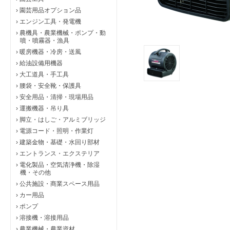
›
園芸用品オプション品
›
エンジン工具・発電機
›
農機具・農業機械・ポンプ・動
噴・噴霧器・漁具
›
暖房機器・冷房・送風
›
給油設備用機器
›
大工道具・手工具
›
腰袋・安全靴・保護具
›
安全用品・清掃・現場用品
›
運搬機器・吊り具
›
脚立・はしご・アルミブリッジ
›
電源コード・照明・作業灯
›
建築金物・基礎・水回り部材
›
エントランス・エクステリア
›
電化製品・空気清浄機・除湿
機・その他
›
公共施設・商業スペース用品
›
カー用品
›
ポンプ
›
溶接機・溶接用品
›
農業機械・農業資材