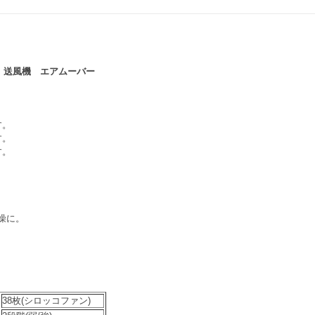
HO 送風機 エアムーバー
す。
す。
す。
燥に。
38枚(シロッコファン)