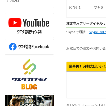
›
TAKAGI
ワキタ 
90799_1
注文専用フリーダイヤル：
Skypeで通話：
Skype（i
お電話での注文やお問い合
業界初！ 分割支払いシ
※上記シミュレーションは月々