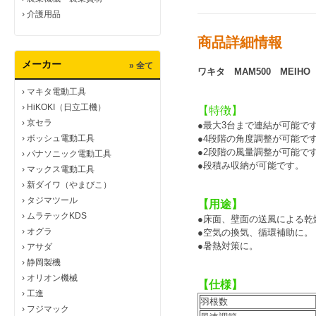
›
介護用品
商品詳細情報
メーカー
» 全て
ワキタ MAM500 MEI
›
マキタ電動工具
›
HiKOKI（日立工機）
【特徴】
›
京セラ
●最大3台まで連結が可能で
›
ボッシュ電動工具
●4段階の角度調整が可能で
●2段階の風量調整が可能で
›
パナソニック電動工具
●段積み収納が可能です。
›
マックス電動工具
›
新ダイワ（やまびこ）
›
タジマツール
【用途】
›
ムラテックKDS
●床面、壁面の送風による乾
›
オグラ
●空気の換気、循環補助に。
●暑熱対策に。
›
アサダ
›
静岡製機
›
オリオン機械
【仕様】
›
工進
羽根数
›
フジマック