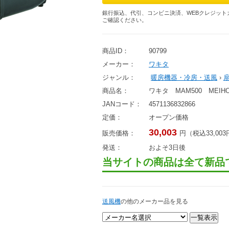
銀行振込、代引、コンビニ決済、WEBクレジット
ご確認ください。
商品ID：
90799
メーカー：
ワキタ
ジャンル：
暖房機器・冷房・送風
›
商品名：
ワキタ MAM500 ME
JANコード：
4571136832866
定価：
オープン価格
30,003
販売価格：
円（税込33,00
発送：
およそ3日後
当サイトの商品は全て新品
送風機
の他のメーカー品を見る