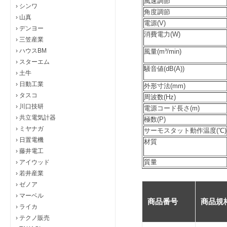
風速調節
›
シンワ
角度調節
›
山真
電源(V)
›
デンヨー
消費電力(W)
›
三笠産業
›
ハウスBM
風量(m³/min)
›
スターエム
騒音値(dB(A))
›
土牛
›
日動工業
外形寸法(mm)
›
タスコ
周波数(Hz)
›
川口技研
電源コード長さ(m)
›
共立電気計器
極数(P)
›
ミヤナガ
サーモスタット動作温度(℃)
›
日置電機
材質
›
藤井電工
質量
›
アイウッド
›
若井産業
›
ゼノア
›
マーベル
商品番号
商品規
›
ライカ
›
テクノ販売