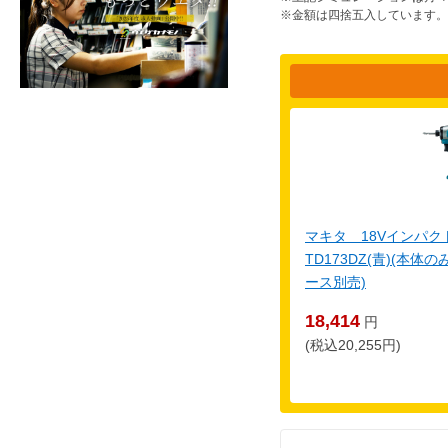
※金額は四捨五入しています。
マキタ 18Vインパ
TD173DZ(青)(本
ース別売)
18,414
円
(税込20,255円)