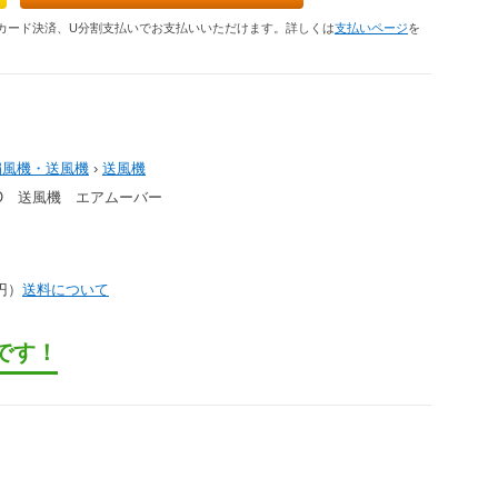
カード決済、U分割支払いでお支払いいただけます。詳しくは
支払いページ
を
扇風機・送風機
›
送風機
IHO 送風機 エアムーバー
3円）
送料について
です！