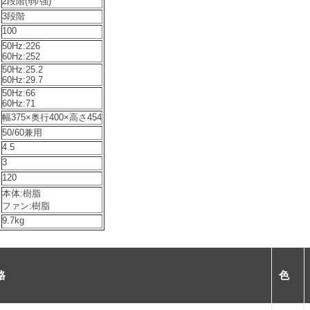
2段階(弱/強)
3段階
100
50Hz:226
60Hz:252
50Hz:25.2
60Hz:29.7
50Hz:66
60Hz:71
幅375×奥行400×高さ454
50/60兼用
4.5
3
120
本体:樹脂
ファン:樹脂
9.7kg
格
色