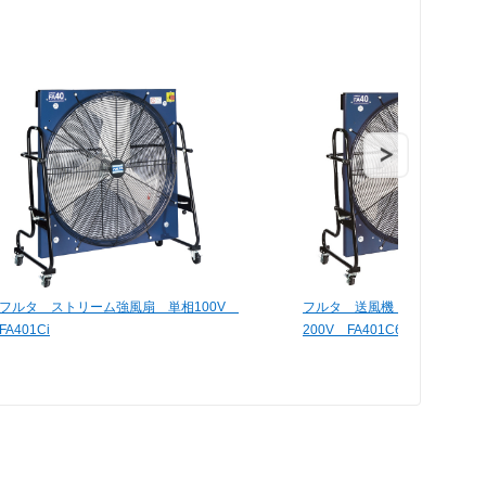
フルタ ストリーム強風扇 単相100V
フルタ 送風機 ストリーム 6
FA401Ci
200V FA401C6