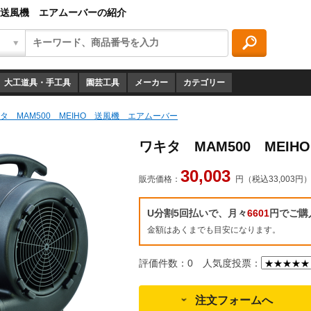
O 送風機 エアムーバーの紹介
大工道具・手工具
園芸工具
メーカー
カテゴリー
タ MAM500 MEIHO 送風機 エアムーバー
ワキタ MAM500 MEI
30,003
販売価格：
円（税込33,003円
U分割5回払いで、月々
6601
円でご購
金額はあくまでも目安になります。
評価件数：0
人気度投票：
注文フォームへ