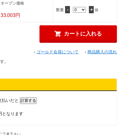
オープン価格
-
+
数量
個
33,003円
›
ゴールド会員について
›
商品購入の流れ
す。
支払いだと
円となります
ご了承下さい。