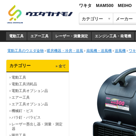
ワキタ MAM500 MEIH
電動工具
エアー工具
レーザー・測量測定
エンジン工具・発電機
電動工具のウエダ金物
›
暖房機器・冷房・送風
›
扇風機・送風機
›
送風機
›
ワキ
カテゴリー
» 全て
›
電動工具
›
電動工具消耗品
›
電動工具オプション品
›
エアー工具
›
エア工具オプション品
›
機械釘・ビス
›
バラ釘・バラビス
›
レーザー墨出し器・測量・測定
器
›
園芸工具