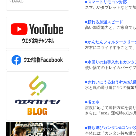
›
TAKAGI
■スマートリモコン対応
スマホやタブレットなどで
■頼れる加湿スピード
高い加湿能力と、ご家庭で
■かんたんフィルタークリー
左右にスライドすることで
■水回りのお手入れもカンタ
使い捨てのトレイカバーや
■きれいにうるおう4つの抗
水と風の通り道に4つの抗菌
■省エネ
湿度に応じて運転方式を切
さらに「eco」運転時の1か
■持ち運びカンタン&コンパ
本体には「カンタン持ち運