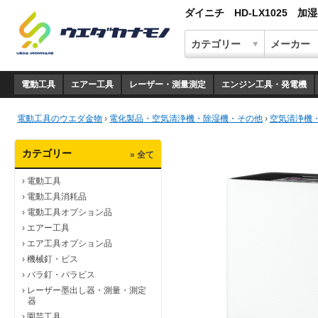
ダイニチ HD-LX1025 加
電動工具
エアー工具
レーザー・測量測定
エンジン工具・発電機
電動工具のウエダ金物
›
電化製品・空気清浄機・除湿機・その他
›
空気清浄機
カテゴリー
» 全て
›
電動工具
›
電動工具消耗品
›
電動工具オプション品
›
エアー工具
›
エア工具オプション品
›
機械釘・ビス
›
バラ釘・バラビス
›
レーザー墨出し器・測量・測定
器
›
園芸工具