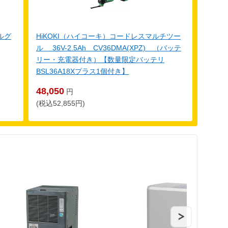
ルグ
HiKOKI（ハイコーキ）コードレスマルチツー
ル 36V-2.5Ah CV36DMA(XPZ) （バッテ
リー・充電器付き）【数量限定バッテリ
BSL36A18Xプラス1個付き】
48,050
円
(税込52,855円)