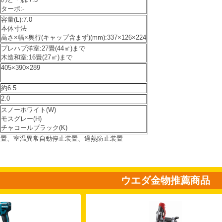
ターボ:-
容量(L):7.0
本体寸法
高さ×幅×奥行(キャップ含まず)(mm):337×126×224
プレハブ洋室:27畳(44㎡)まで
木造和室:16畳(27㎡)まで
405×390×289
約6.5
2.0
スノーホワイト(W)
モスグレー(H)
チャコールブラック(K)
装置、室温異常自動停止装置、過熱防止装置
ウエダ金物推薦商品