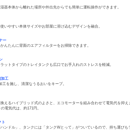
加湿器本体から離れた場所や外出先からでも簡単に運転操作ができます。
も使いやすい本体サイズやお部屋に溶け込むデザインを融合。
ナー
、かんたんに背面のエアフィルターをお掃除できます。
ン
フラットタイプのトレイタンクも広口でお手入れのストレスを軽減。
菌加工
加工を施し、清潔なうるおいをキープ。
り換えるハイブリッド式のよさと、エコモーターを組み合わせて電気代を抑え
月の電気代は、約171円。
クト
びハンドル」、タンクには「タンクWとって」がついているので、持ち運びも