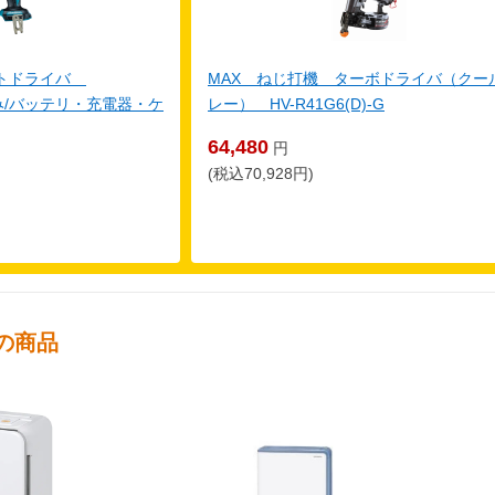
クトドライバ
MAX ねじ打機 ターボドライバ（クー
体のみ/バッテリ・充電器・ケ
レー） HV-R41G6(D)-G
64,480
円
(税込70,928円)
の商品