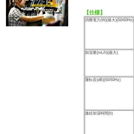
【仕様】
消費電力(W)(最大)(50/60Hz)
加湿量(mL/h)(最大)
運転音(dB)(50/60Hz)
連続加湿時間(h)