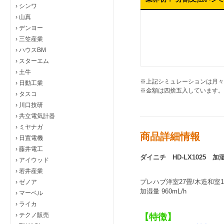
›
シンワ
›
山真
›
デンヨー
›
三笠産業
›
ハウスBM
›
スターエム
›
土牛
※上記シミュレーションは月々
›
日動工業
※金額は四捨五入しています。
›
タスコ
›
川口技研
›
共立電気計器
›
ミヤナガ
商品詳細情報
›
日置電機
›
藤井電工
ダイニチ HD-LX1025 加
›
アイウッド
›
若井産業
プレハブ洋室27畳/木造和室1
›
ゼノア
加湿量 960mL/h
›
マーベル
›
ライカ
›
テクノ販売
【特徴】