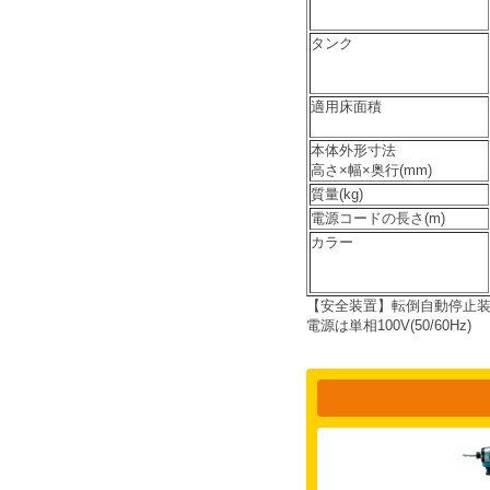
タンク
適用床面積
本体外形寸法
高さ×幅×奥行(mm)
質量(kg)
電源コードの長さ(m)
カラー
【安全装置】転倒自動停止
電源は単相100V(50/60Hz)