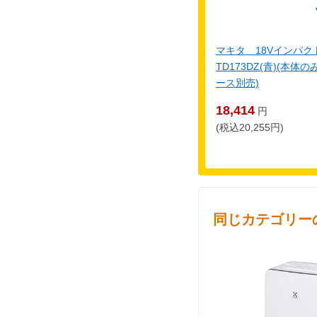
マキタ 18Vインパ
TD173DZ(青)(本
ース別売)
18,414
円
(税込20,255円)
同じカテゴリー