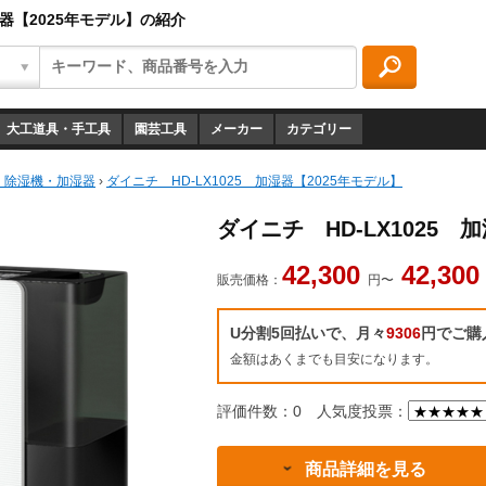
湿器【2025年モデル】の紹介
大工道具・手工具
園芸工具
メーカー
カテゴリー
・除湿機・加湿器
›
ダイニチ HD-LX1025 加湿器【2025年モデル】
ダイニチ HD-LX1025 
42,300
42,30
販売価格：
円〜
U分割5回払いで、月々
9306
円でご購
金額はあくまでも目安になります。
評価件数：0
人気度投票：
商品詳細を見る