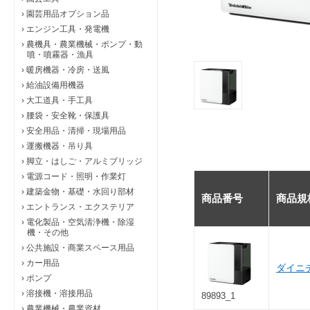
›
園芸用品オプション品
›
エンジン工具・発電機
›
農機具・農業機械・ポンプ・動
噴・噴霧器・漁具
›
暖房機器・冷房・送風
›
給油設備用機器
›
大工道具・手工具
›
腰袋・安全靴・保護具
›
安全用品・清掃・現場用品
›
運搬機器・吊り具
›
脚立・はしご・アルミブリッジ
›
電源コード・照明・作業灯
›
建築金物・基礎・水回り部材
商品番号
商品規
›
エントランス・エクステリア
›
電化製品・空気清浄機・除湿
機・その他
›
公共施設・商業スペース用品
›
カー用品
ダイニチ
›
ポンプ
›
溶接機・溶接用品
89893_1
›
農業機械・農業資材