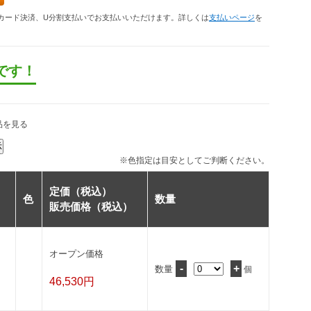
カード決済、U分割支払いでお支払いいただけます。詳しくは
支払いページ
を
です！
品を見る
※色指定は目安としてご判断ください。
定価（税込）
色
数量
販売価格（税込）
オープン価格
-
+
数量
個
46,530円