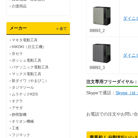
›
介護用品
ダイニチ
メーカー
» 全て
89893_2
›
マキタ電動工具
›
HiKOKI（日立工機）
›
京セラ
ダイニチ
›
ボッシュ電動工具
›
パナソニック電動工具
89893_3
›
マックス電動工具
›
新ダイワ（やまびこ）
注文専用フリーダイヤル：
›
タジマツール
Skypeで通話：
Skype（i
›
ムラテックKDS
›
オグラ
›
アサダ
お電話での注文やお問い合
›
静岡製機
›
オリオン機械
›
工進
›
フジマック
業界初！ 分割支払いシ