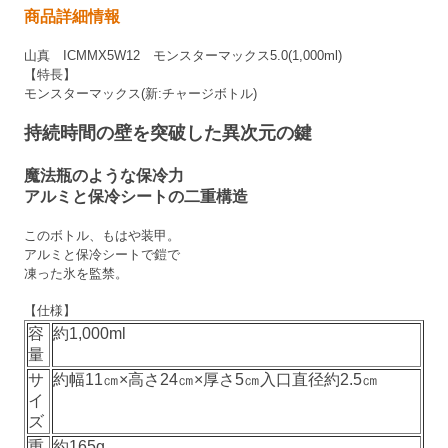
商品詳細情報
山真 ICMMX5W12 モンスターマックス5.0(1,000ml)
【特長】
モンスターマックス(新:チャージボトル)
持続時間の壁を突破した異次元の鍵
魔法瓶のような保冷力
アルミと保冷シートの二重構造
このボトル、もはや装甲。
アルミと保冷シートで鎧で
凍った氷を監禁。
【仕様】
容
約1,000ml
量
サ
約幅11㎝×高さ24㎝×厚さ5㎝入口直径約2.5㎝
イ
ズ
重
約165g