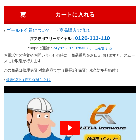
›
ゴールド会員について
›
商品購入の流れ
0120-113-110
注文専用フリーダイヤル：
Skypeで通話：
Skype（id：uedainfo）に発信する
お電話での注文やお問い合わせの時に、商品番号をお伝え頂けますと、スムー
ズにお取引が行えます。
この商品は修理保証 対象商品です（最長3年保証）永久防犯登録付！
›
修理保証（長期保証）とは