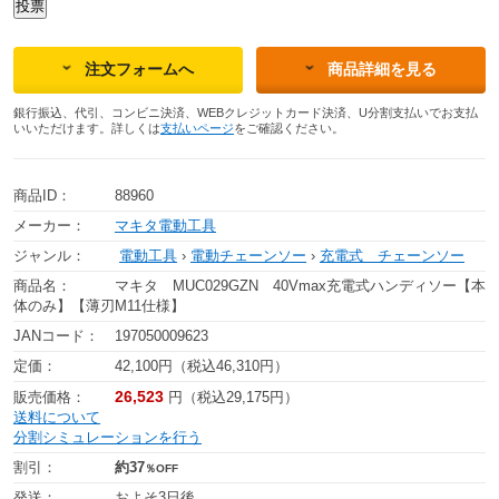
注文フォームへ
商品詳細を見る
銀行振込、代引、コンビニ決済、WEBクレジットカード決済、U分割支払いでお支払
いいただけます。詳しくは
支払いページ
をご確認ください。
商品ID：
88960
メーカー：
マキタ電動工具
ジャンル：
電動工具
›
電動チェーンソー
›
充電式 チェーンソー
商品名：
マキタ MUC029GZN 40Vmax充電式ハンディソー【本
体のみ】【薄刃M11仕様】
JANコード：
197050009623
定価：
42,100円（税込46,310円）
26,523
販売価格：
円（税込29,175円）
送料について
分割シミュレーションを行う
割引：
約37
％OFF
発送：
およそ3日後