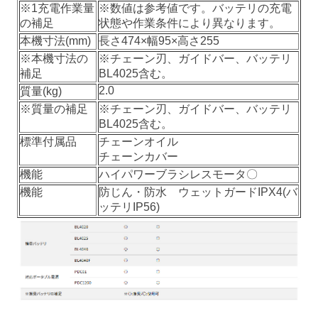
※1充電作業量
※数値は参考値です。バッテリの充電
の補足
状態や作業条件により異なります。
本機寸法(mm)
長さ474×幅95×高さ255
※本機寸法の
※チェーン刃、ガイドバー、バッテリ
補足
BL4025含む。
2.0
質量(kg)
※質量の補足
※チェーン刃、ガイドバー、バッテリ
BL4025含む。
標準付属品
チェーンオイル
チェーンカバー
機能
ハイパワーブラシレスモータ〇
機能
防じん・防水 ウェットガードIPX4(バ
ッテリIP56)