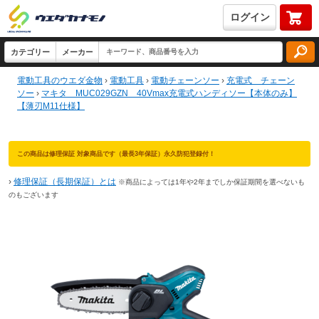
ログイン
電動工具のウエダ金物
›
電動工具
›
電動チェーンソー
›
充電式 チェーン
ソー
›
マキタ MUC029GZN 40Vmax充電式ハンディソー【本体のみ】
【薄刃M11仕様】
この商品は修理保証 対象商品です（最長3年保証）永久防犯登録付！
›
修理保証（長期保証）とは
※商品によっては1年や2年までしか保証期間を選べないも
のもございます