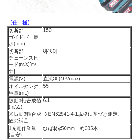
【仕 様】
150
切断部
ガイドバー長
さ(mm)
8[480]
切断部
チェーンスピ
ード(m/s)[m/
分]
電源(V)
直流36(40Vmax)
55
オイルタンク
容量(mL)
6.1
振動3軸合成値
(m/s2)
※振動3軸合成
※EN62841-4-1規格に基づき測定。
値の補足
1充電作業量
ひば材φ50mm 約385本
(目安)