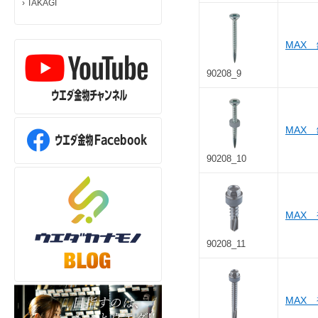
›
TAKAGI
MAX
90208_9
MAX
90208_10
MAX 
90208_11
MAX 