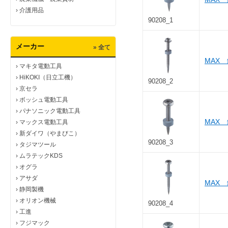
›
介護用品
90208_1
メーカー
» 全て
MAX
›
マキタ電動工具
›
HiKOKI（日立工機）
90208_2
›
京セラ
›
ボッシュ電動工具
›
パナソニック電動工具
MAX
›
マックス電動工具
›
新ダイワ（やまびこ）
90208_3
›
タジマツール
›
ムラテックKDS
›
オグラ
›
アサダ
MAX
›
静岡製機
›
オリオン機械
90208_4
›
工進
›
フジマック