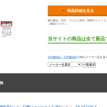
商品詳細を見る
銀行振込、代引、コンビニ決済、WEBクレジット
ご確認ください。
当サイトの商品は全て新品
2x4連結釘・CN連結釘
の他のメーカー品を見
格
 鋼板用ねじピン打機(スーパーネイラ)用ねじピン SP-H3724R-S