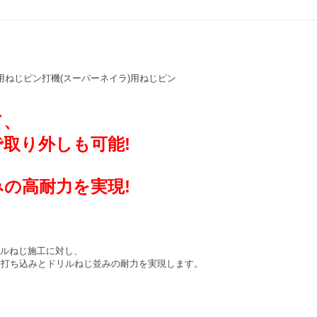
 鋼板用ねじピン打機(スーパーネイラ)用ねじピン
て、
り外しも可能!
の高耐力を実現!
リルねじ施工に対し、
な打ち込みとドリルねじ並みの耐力を実現します。