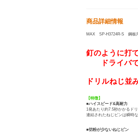
商品詳細情報
MAX SP-H3724R-S
釘のように打
ドライバで取
ドリルねじ並み
【特徴】
■ハイスピード&高耐力
1発あたり約7.5秒かかるド
連結されたねじピンは瞬時
■切粉が少ないねじピン