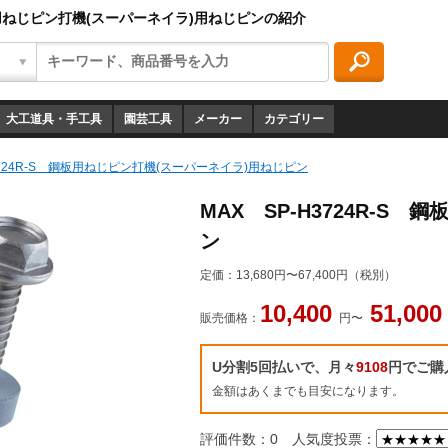
 鋼板用ねじピン打機(スーパーネイラ)用ねじピンの紹介
大工道具・手工具
園芸工具
メーカー
カテゴリー
3724R-S 鋼板用ねじピン打機(スーパーネイラ)用ねじピン
MAX SP-H3724R-S
ン
定価：
13,680円〜67,400円（税別）
10,400
51,00
販売価格：
円〜
U分割5回払いで、月々
9108
円でご購
金額はあくまでも目安になります。
評価件数：0
人気度投票：