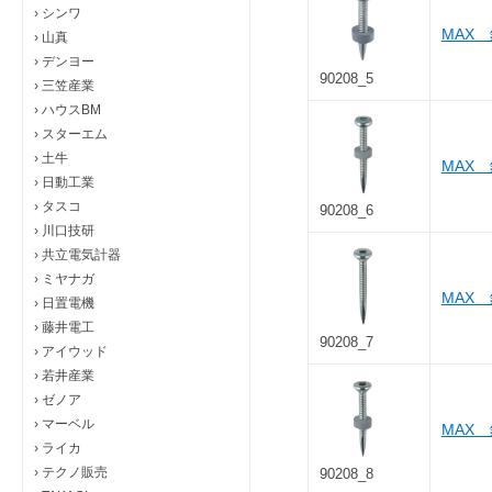
›
シンワ
MAX
›
山真
›
デンヨー
90208_5
›
三笠産業
›
ハウスBM
›
スターエム
›
土牛
MAX
›
日動工業
›
タスコ
90208_6
›
川口技研
›
共立電気計器
›
ミヤナガ
MAX
›
日置電機
›
藤井電工
90208_7
›
アイウッド
›
若井産業
›
ゼノア
›
マーベル
MAX
›
ライカ
›
テクノ販売
90208_8