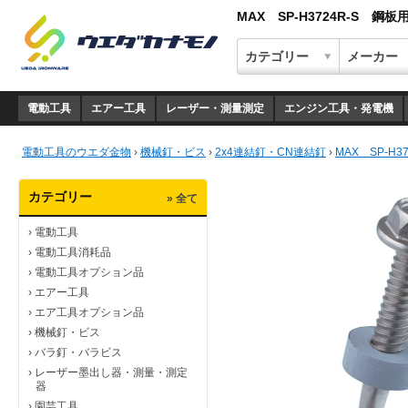
MAX SP-H3724R-S
電動工具
エアー工具
レーザー・測量測定
エンジン工具・発電機
電動工具のウエダ金物
›
機械釘・ビス
›
2x4連結釘・CN連結釘
›
MAX SP-H
カテゴリー
» 全て
›
電動工具
›
電動工具消耗品
›
電動工具オプション品
›
エアー工具
›
エア工具オプション品
›
機械釘・ビス
›
バラ釘・バラビス
›
レーザー墨出し器・測量・測定
器
›
園芸工具