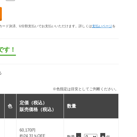
カード決済、U分割支払いでお支払いいただけます。詳しくは
支払いページ
を
です！
る
※色指定は目安としてご判断ください。
定価（税込）
色
数量
販売価格（税込）
60,170円
約24.31％OFF
-
+
数量