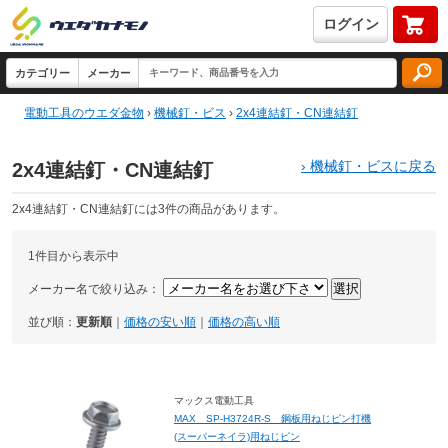
ログイン
電動工具のウエダ金物
›
機械釘・ビス
›
2x4連結釘・CN連結釘
›
機械釘・ビスに戻る
2x4連結釘・CN連結釘
2x4連結釘・CN連結釘には3件の商品があります。
1件目から表示中
メーカー名で絞り込み：
並び順：
更新順
｜
価格の安い順
｜
価格の高い順
マックス電動工具
MAX SP-H3724R-S 鋼板用ねじピン打機
(スーパーネイラ)用ねじピン