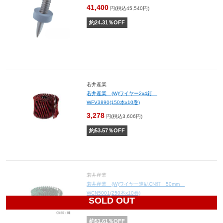
41,400
円(税込45,540円)
約
24.31
％OFF
若井産業
若井産業 (W)ワイヤー2x4釘
WFV3890(150本x10巻)
3,278
円(税込3,606円)
約
53.57
％OFF
若井産業
若井産業 (W)ワイヤー連結CN釘 50mm
WCN5001(250本x10巻)
SOLD OUT
1,955
円(税込2,151円)
約
51.61
％OFF