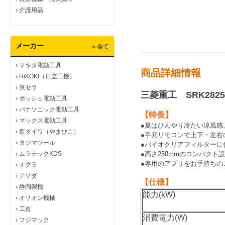
›
介護用品
メーカー
» 全て
›
マキタ電動工具
商品詳細情報
›
HiKOKI（日立工機）
›
京セラ
三菱重工 SRK28
›
ボッシュ電動工具
›
パナソニック電動工具
【特長】
›
マックス電動工具
●夏はひんやり冷たい涼風感
›
新ダイワ（やまびこ）
●手元リモコンで上下・左右
›
タジマツール
●バイオクリアフィルターに
›
ムラテックKDS
●高さ250mmのコンパク
●専用のアプリをお手持ちの
›
オグラ
›
アサダ
【仕様】
›
静岡製機
能力(kW)
›
オリオン機械
›
工進
消費電力(W)
›
フジマック