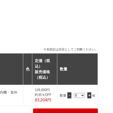
※色指定は目安としてご判断ください。
定価（税
込）
色
数量
販売価格
（税込）
128,000円
室内機・室外
約35％OFF
-
+
数量
個
83,204円