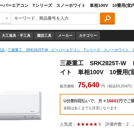
 ビーバーエアコン Tシリーズ スノーホワイト 単相100V 10畳用(
大工道具・手工具
園芸工具
メーカー
カテゴリー
電品
›
三菱重工 SRK2825T-W ビーバーエアコン Tシリーズ スノーホワイト 単
三菱重工 SRK2825T-
イト 単相100V 10畳用
75,640
販売価格：
円（税込83,204円
U分割5回払いで、月々
16641
円でご
金額はあくまでも目安になります。
人気度：
★★★★★
5
評価件数：2
人