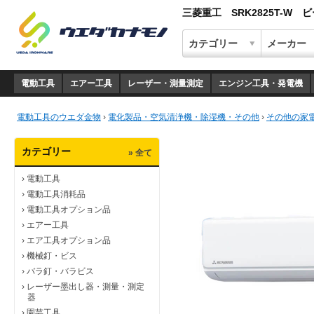
三菱重工 SRK2825T-W
電動工具
エアー工具
レーザー・測量測定
エンジン工具・発電機
電動工具のウエダ金物
›
電化製品・空気清浄機・除湿機・その他
›
その他の家
カテゴリー
» 全て
›
電動工具
›
電動工具消耗品
›
電動工具オプション品
›
エアー工具
›
エア工具オプション品
›
機械釘・ビス
›
バラ釘・バラビス
›
レーザー墨出し器・測量・測定
器
›
園芸工具