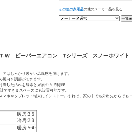
その他の家電品
の他のメーカー品を見る
25T-W ビーバーエアコン Tシリーズ スノーホワイト 
、冬はしっかり暖かい温風感を届けます。
の風向き調節ができます。
付着した汚れを酵素と尿素の力で制御!
ト設計ですきまスペースにも設置可能です。
スマホやタブレット端末にインストールすれば、家の中でも外出先からでも
暖房:3.6
冷房:2.8
暖房:560