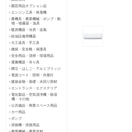
›
園芸用品オプション品
›
エンジン工具・発電機
›
農機具・農業機械・ポンプ・動
噴・噴霧器・漁具
›
暖房機器・冷房・送風
›
給油設備用機器
›
大工道具・手工具
›
腰袋・安全靴・保護具
›
安全用品・清掃・現場用品
›
運搬機器・吊り具
›
脚立・はしご・アルミブリッジ
›
電源コード・照明・作業灯
›
建築金物・基礎・水回り部材
›
エントランス・エクステリア
›
電化製品・空気清浄機・除湿
機・その他
›
公共施設・商業スペース用品
›
カー用品
›
ポンプ
›
溶接機・溶接用品
›
農業機械・農業資材