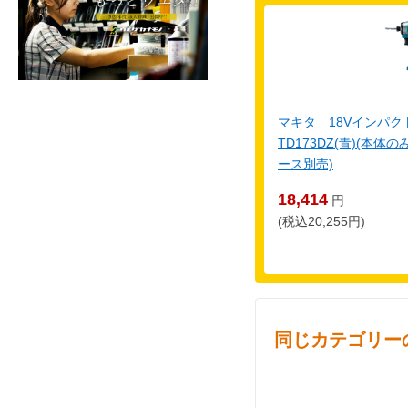
マキタ 18Vインパ
TD173DZ(青)(本
ース別売)
18,414
円
(税込20,255円)
同じカテゴリー