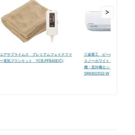
ユアサプライムス プレミアムフェイクファ
三菱重工 ビーバーエアコン
ー電気ブランケット YCB-PFB40E(C)
スノーホワイト 単相200V 
機・室外機セット） （工事
SRK8025S2-W