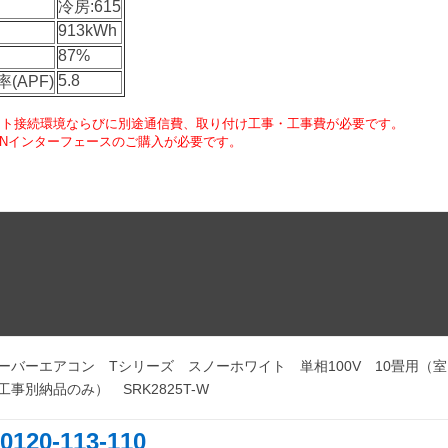
冷房:615
913kWh
87%
5.8
APF)
ット接続環境ならびに別途通信費、取り付け工事・工事費が必要です。
ANインターフェースのご購入が必要です。
ーバーエアコン Tシリーズ スノーホワイト 単相100V 10畳用（
事別納品のみ） SRK2825T-W
0120-113-110