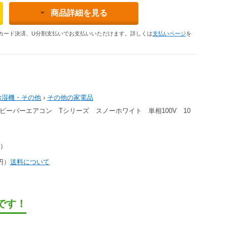
商品詳細を見る
カード決済、U分割支払いでお支払いいただけます。詳しくは
支払いページ
を
除湿機・その他
›
その他の家電品
W ビーバーエアコン Tシリーズ スノーホワイト 単相100V 10
円）
4円）
送料について
です！