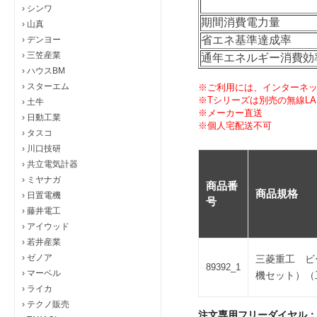
›
シンワ
期間消費電力量
›
山真
省エネ基準達成率
›
デンヨー
›
三笠産業
通年エネルギー消費効率(
›
ハウスBM
›
スターエム
※ご利用には、インターネ
※Tシリーズは別売の無線L
›
土牛
※メーカー直送
›
日動工業
※個人宅配送不可
›
タスコ
›
川口技研
›
共立電気計器
›
ミヤナガ
商品番
商品規格
›
日置電機
号
›
藤井電工
›
アイウッド
›
若井産業
›
ゼノア
三菱重工 ビ
89392_1
›
マーベル
機セット）（工
›
ライカ
›
テクノ販売
注文専用フリーダイヤル：