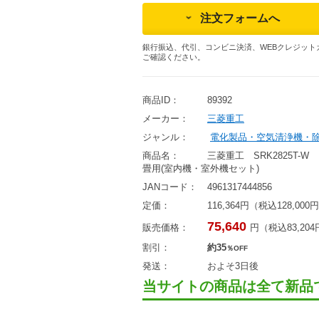
注文フォームへ
銀行振込、代引、コンビニ決済、WEBクレジット
ご確認ください。
商品ID：
89392
メーカー：
三菱重工
ジャンル：
電化製品・空気清浄機・
商品名：
三菱重工 SRK2825T-
畳用(室内機・室外機セット)
JANコード：
4961317444856
定価：
116,364円（税込128,000
75,640
販売価格：
円（税込83,20
割引：
約35
％OFF
発送：
およそ3日後
当サイトの商品は全て新品