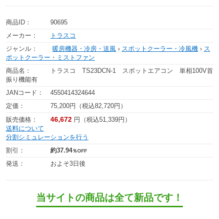
商品ID：
90695
メーカー：
トラスコ
ジャンル：
暖房機器・冷房・送風
›
スポットクーラー・冷風機
›
ス
ポットクーラー・ミストファン
商品名：
トラスコ TS23DCN-1 スポットエアコン 単相100V首
振り機能有
JANコード：
4550414324644
定価：
75,200円（税込82,720円）
46,672
販売価格：
円（税込51,339円）
送料について
分割シミュレーションを行う
割引：
約37.94
％OFF
発送：
およそ3日後
当サイトの商品は全て新品です！