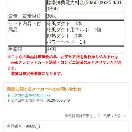
標準消費電力料金(50/60Hz):25.4/31.
0円/h
質量・質量単位
30㎏
セット内容・付
冷風ダクト 1本
属品
冷風ダクト用エルボ 1個
排熱ダクト 1本
パワーヘッド 1本
生産国
中国
※こちらの商品は重量物の為、お支払方法を銀行振り込みまたは
webクレジットカード決済・コンビニ決済のみとさせていただき
ます。
運賃は規定外運賃になります。
商品に関するメーカーへのお問い合わせ
トラスコ中山 Webサイトへ
トラスコ中山 電話番号：0120-509-849
※色指定は目安としてご判断ください。
商品番号：
90695_1