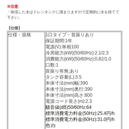
※注意
・除湿した水はドレンタンクに溜まりますので定期的に水を捨てて
下さい。
【仕様】
仕様・規格
1口タイプ・首振りあり
保証期間:1年
電源(V):単相100
冷房能力(kW)(50/60Hz):2.1/2.3
消費能力(kW)(50/60Hz):0.82/1.0
口数:1
首振り有無:あり
タンク容量(L):3.5
本体寸法(mm)幅:390
本体寸法(mm)奥行:390
本体寸法(mm)高さ:800
電源コード長さ(m):2.3
騒音値(dB)50/60Hz:64
標準消費電力料金(50Hz):25.4円/h
標準消費電力料金(60Hz):31.0円/h
色:白