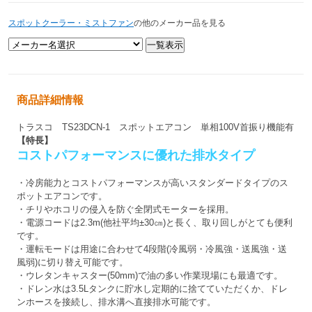
スポットクーラー・ミストファン
の他のメーカー品を見る
商品詳細情報
トラスコ TS23DCN-1 スポットエアコン 単相100V首振り機能有
【特長】
コストパフォーマンスに優れた排水タイプ
・冷房能力とコストパフォーマンスが高いスタンダードタイプのス
ポットエアコンです。
・チリやホコリの侵入を防ぐ全閉式モーターを採用。
・電源コードは2.3m(他社平均±30㎝)と長く、取り回しがとても便利
です。
・運転モードは用途に合わせて4段階(冷風弱・冷風強・送風強・送
風弱)に切り替え可能です。
・ウレタンキャスター(50mm)で油の多い作業現場にも最適です。
・ドレン水は3.5Lタンクに貯水し定期的に捨てていただくか、ドレ
ンホースを接続し、排水溝へ直接排水可能です。