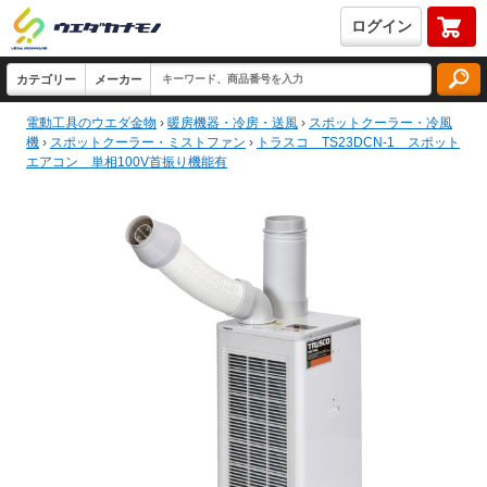
ログイン
電動工具のウエダ金物
›
暖房機器・冷房・送風
›
スポットクーラー・冷風
機
›
スポットクーラー・ミストファン
›
トラスコ TS23DCN-1 スポット
エアコン 単相100V首振り機能有