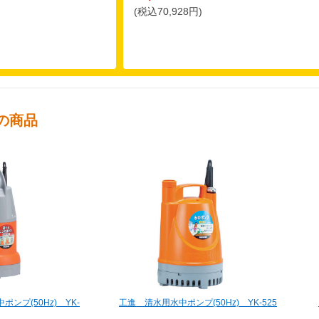
(税込70,928円)
の商品
ンプ(50Hz) YK-
工進 清水用水中ポンプ(50Hz) YK-525