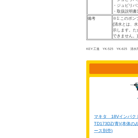
・ジュビリバンド
・取扱説明書
備考
※1:このポ
(清水とは、
示します。た
できません。)
KEY:
工進 YK-525
YK-625
清水用
マキタ 18Vインパ
TD173DZ(青)(本
ース別売)