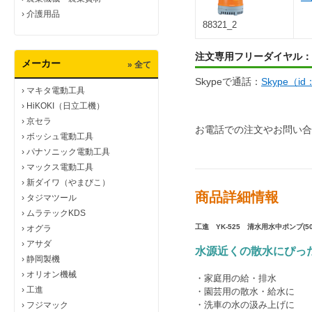
›
介護用品
88321_2
注文専用フリーダイヤル：
メーカー
» 全て
Skypeで通話：
Skype（i
›
マキタ電動工具
›
HiKOKI（日立工機）
›
京セラ
お電話での注文やお問い合
›
ボッシュ電動工具
›
パナソニック電動工具
›
マックス電動工具
›
新ダイワ（やまびこ）
商品詳細情報
›
タジマツール
›
ムラテックKDS
工進 YK-525 清水用水中ポンプ
(5
›
オグラ
›
アサダ
水源近くの散水にぴった
›
静岡製機
›
オリオン機械
・家庭用の給・排水
›
工進
・園芸用の散水・給水に
・洗車の水の汲み上げに
›
フジマック