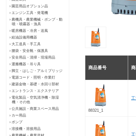
›
園芸用品オプション品
›
エンジン工具・発電機
›
農機具・農業機械・ポンプ・動
噴・噴霧器・漁具
›
暖房機器・冷房・送風
›
給油設備用機器
›
大工道具・手工具
›
腰袋・安全靴・保護具
›
安全用品・清掃・現場用品
›
運搬機器・吊り具
商品番号
商
›
脚立・はしご・アルミブリッジ
›
電源コード・照明・作業灯
›
建築金物・基礎・水回り部材
›
エントランス・エクステリア
›
電化製品・空気清浄機・除湿
工
機・その他
›
公共施設・商業スペース用品
88321_1
›
カー用品
›
ポンプ
›
溶接機・溶接用品
工
›
農業機械・農業資材