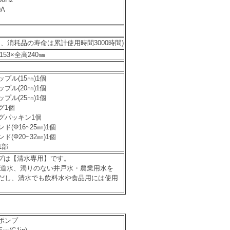
A
し、
消耗品の寿命は累計使用時間3000時間
)
153×全高240㎜
プル(15㎜)1個
プル(20㎜)1個
プル(25㎜)1個
グ1個
グパッキン1個
(Φ16~25㎜)1個
(Φ20~32㎜)1個
1部
ンプは【清水専用】です。
水道水、濁りのない井戸水・農業用水を
だし、清水でも飲料水や食品用には使用
ポンプ