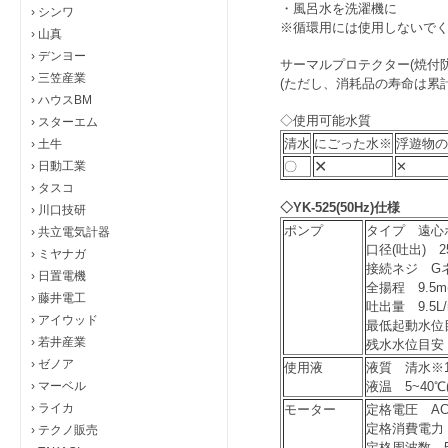
・風呂水を洗濯機に
›
シンワ
※循環用には使用しないで
›
山真
›
デンヨー
サーマルプロテクター(焼付
›
三笠産業
(ただし、消耗品の寿命は累計
›
ハウスBM
◇使用可能水質
›
スターエム
清水
にごった水※
浮遊物の
›
土牛
✕
›
日動工業
〇
✕
›
タスコ
◇
YK-525(
50Hz)仕様
›
川口技研
ポンプ
タイプ 遠心
›
共立電気計器
口径(吐出) 25
›
ミヤナガ
接続ネジ G
›
日置電機
全揚程 9.5m(
›
藤井電工
吐出量 9.5L/
›
アイウッド
最低起動水位
›
若井産業
残水水位目安 
›
ゼノア
使用液
液質 清水※
›
マーベル
液温 5~40℃(4
›
ライカ
モーター
定格電圧 AC
定格消費電力 
›
テクノ販売
定格周波数 5