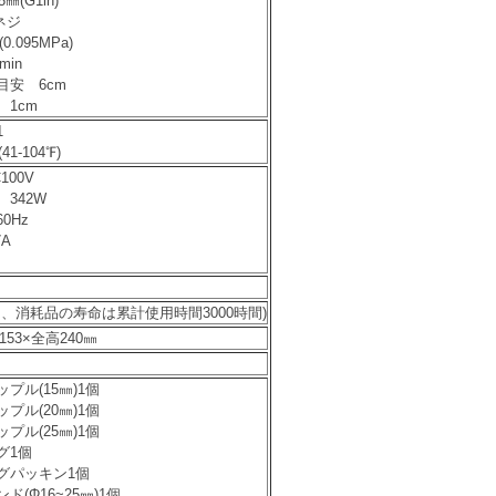
㎜(G1in)
ネジ
0.095MPa)
min
目安 6cm
1cm
1
1-104℉)
100V
342W
0Hz
A
し、
消耗品の寿命は累計使用時間3000時間
)
153×全高240㎜
プル(15㎜)1個
プル(20㎜)1個
プル(25㎜)1個
グ1個
グパッキン1個
(Φ16~25㎜)1個