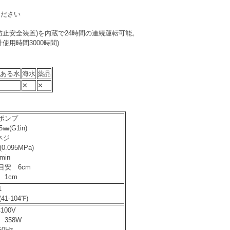
ください
防止安全装置)を内蔵で24時間の連続運転可能。
使用時間3000時間)
ある水
海水
薬品
✕
✕
ポンプ
㎜(G1in)
ネジ
0.095MPa)
min
目安 6cm
1cm
1
1-104℉)
100V
358W
0Hz