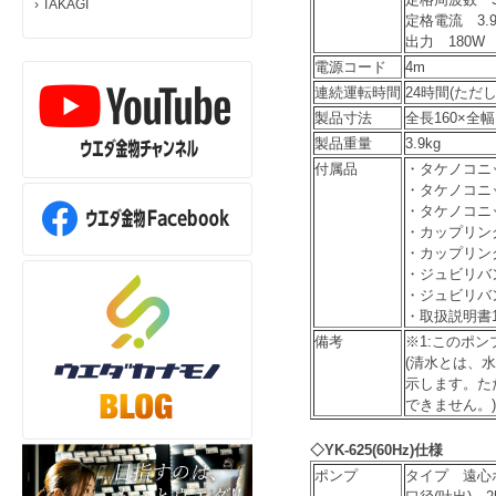
›
TAKAGI
定格電流 3.9
出力 180W
電源コード
4m
連続運転時間
24時間(ただ
製品寸法
全長160×全幅
製品重量
3.9kg
付属品
・タケノコニッ
・タケノコニッ
・タケノコニッ
・カップリン
・カップリン
・ジュビリバンド
・ジュビリバンド
・取扱説明書
備考
※1:このポ
(清水とは、
示します。た
できません。)
◇
YK-625(
60Hz)仕様
ポンプ
タイプ 遠心