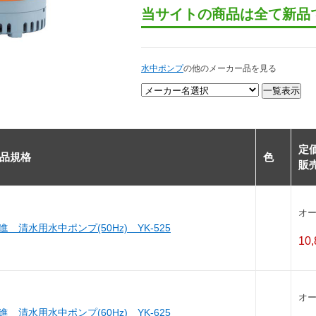
当サイトの商品は全て新品
水中ポンプ
の他のメーカー品を見る
定
品規格
色
販
オ
進 清水用水中ポンプ(50Hz) YK-525
10
オ
進 清水用水中ポンプ(60Hz) YK-625