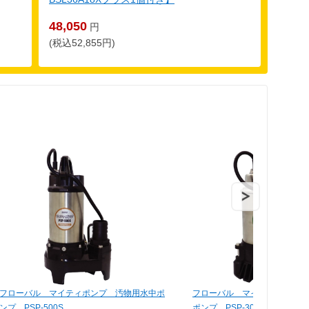
48,050
円
(税込52,855円)
フローバル マイティポンプ 汚物用水中ポ
フローバル マイティポンプ 
ンプ PSP-500S
ポンプ PSP-300S