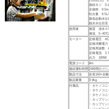
口径(吐出) 25
接続ネジ G
全揚程 9.5m(
吐出量 9.5L/
最低起動水位
残水水位目安 
使用液
液質 清水※
液温 5~40℃(4
モーター
定格電圧 AC
定格消費電力 
定格周波数 6
定格電流 3.7
出力 180W
電源コード
4m
連続運転時間
24時間(ただ
製品寸法
全長160×全幅
製品重量
3.9kg
付属品
・タケノコニッ
・タケノコニッ
・タケノコニッ
・カップリン
・カップリン
・ジュビリバンド