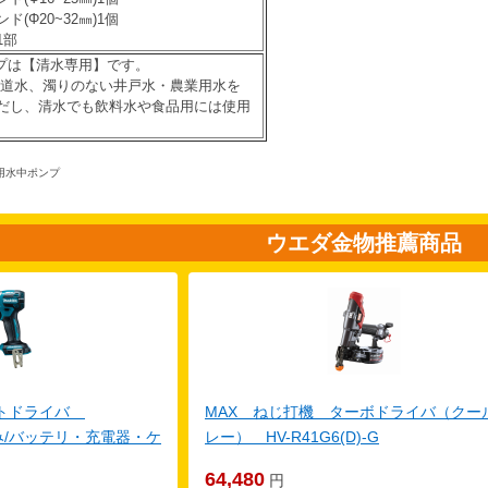
(Φ20~32㎜)1個
1部
ンプは【清水専用】です。
水道水、濁りのない井戸水・農業用水を
だし、清水でも飲料水や食品用には使用
水中ポンプ
ウエダ金物推薦商品
クトドライバ
MAX ねじ打機 ターボドライバ（クー
体のみ/バッテリ・充電器・ケ
レー） HV-R41G6(D)-G
64,480
円