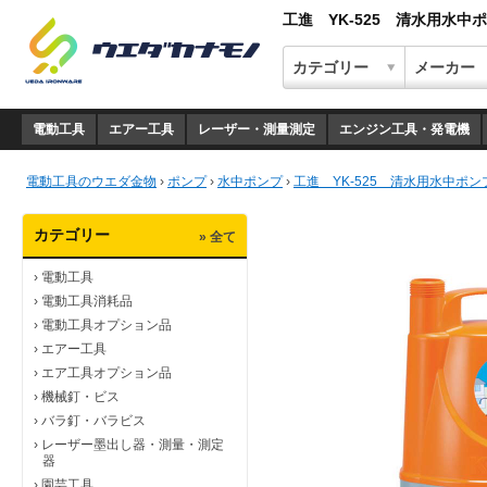
工進 YK-525 清水用水中ポ
電動工具
エアー工具
レーザー・測量測定
エンジン工具・発電機
電動工具のウエダ金物
›
ポンプ
›
水中ポンプ
›
工進 YK-525 清水用水中ポンプ(
カテゴリー
» 全て
›
電動工具
›
電動工具消耗品
›
電動工具オプション品
›
エアー工具
›
エア工具オプション品
›
機械釘・ビス
›
バラ釘・バラビス
›
レーザー墨出し器・測量・測定
器
›
園芸工具