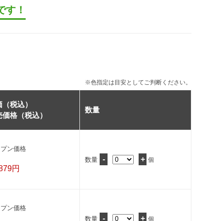
です！
※色指定は目安としてご判断ください。
価（税込）
数量
売価格（税込）
ープン価格
-
+
数量
個
,879円
ープン価格
-
+
数量
個