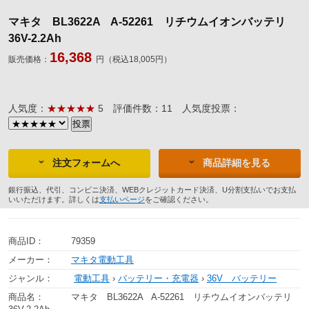
マキタ BL3622A A-52261 リチウムイオンバッテリ
36V-2.2Ah
16,368
販売価格：
円（税込18,005円）
人気度：
★★★★★
5
評価件数：11
人気度投票：
注文フォームへ
商品詳細を見る
銀行振込、代引、コンビニ決済、WEBクレジットカード決済、U分割支払いでお支払
いいただけます。詳しくは
支払いページ
をご確認ください。
商品ID：
79359
メーカー：
マキタ電動工具
ジャンル：
電動工具
›
バッテリー・充電器
›
36V バッテリー
商品名：
マキタ BL3622A A-52261 リチウムイオンバッテリ