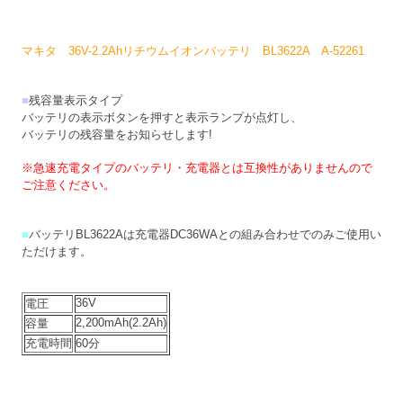
マキタ 36V-2.2Ahリチウムイオンバッテリ BL3622A A-52261
■
残容量表示タイプ
バッテリの表示ボタンを押すと表示ランプが点灯し、
バッテリの残容量をお知らせします!
※急速充電タイプのバッテリ・充電器とは互換性がありませんので
ご注意ください。
■
バッテリBL3622Aは充電器DC36WAとの組み合わせでのみご使用い
ただけます。
36V
電圧
2,200mAh(2.2Ah)
容量
充電時間
60分