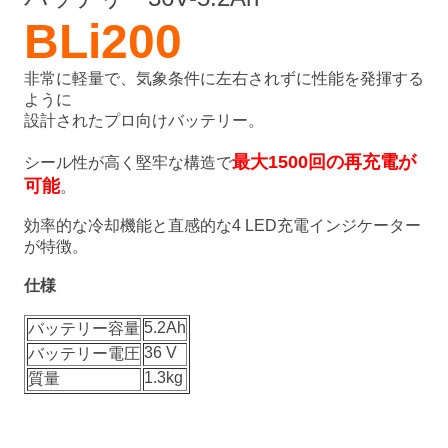
BLi200
非常に軽量で、気象条件に左右されずに性能を発揮する
ように
設計されたプロ向けバッテリー。
最大1500回の再充電が
シール性が高く堅牢な構造で
可能
。
効率的な冷却機能と直感的な4 LED充電インジケーター
が特徴。
仕様
5.2Ah
バッテリー容量
36 V
バッテリー電圧
1.3kg
質量