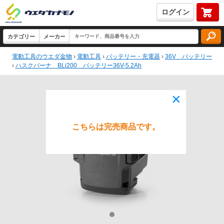
ログイン
電動工具のウエダ金物
›
電動工具
›
バッテリー・充電器
›
36V バッテリー
›
ハスクバーナ BLi200 バッテリー36V-5.2Ah
×
こちらは完売商品です。