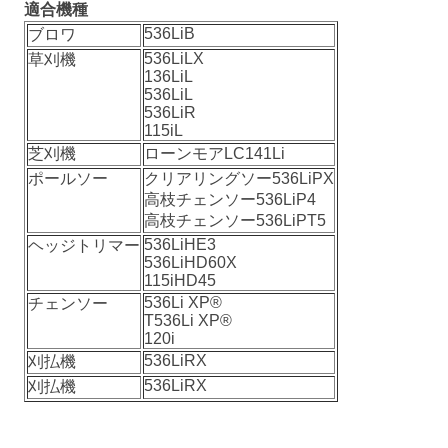
適合機種
536LiB
ブロワ
536LiLX
草刈機
136LiL
536LiL
536LiR
115iL
芝刈機
ローンモアLC141Li
ポールソー
クリアリングソー536LiPX
高枝チェンソー536LiP4
高枝チェンソー536LiPT5
536LiHE3
ヘッジトリマー
536LiHD60X
115iHD45
536Li XP®
チェンソー
T536Li XP®
120i
536LiRX
刈払機
536LiRX
刈払機