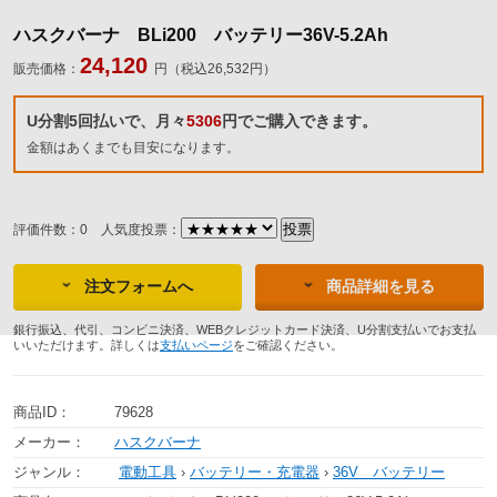
ハスクバーナ BLi200 バッテリー36V-5.2Ah
24,120
販売価格：
円（税込26,532円）
U分割5回払いで、月々
5306
円でご購入できます。
金額はあくまでも目安になります。
評価件数：0
人気度投票：
注文フォームへ
商品詳細を見る
銀行振込、代引、コンビニ決済、WEBクレジットカード決済、U分割支払いでお支払
いいただけます。詳しくは
支払いページ
をご確認ください。
商品ID：
79628
メーカー：
ハスクバーナ
ジャンル：
電動工具
›
バッテリー・充電器
›
36V バッテリー