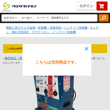
ログイン
電動工具のウエダ金物
›
溶接機・溶接用品
›
バッテリー溶接機
›
キシデ
ン BW-150DBX マグマトロン バッテリー溶接機
×
この商品は修理保証 対象商品です（最長3年保証）永久防犯登録付！
›
修理保証（長期保証）とは
※商品によっては1年や2年までしか保証期間を選べないも
こちらは完売商品です。
のもございます