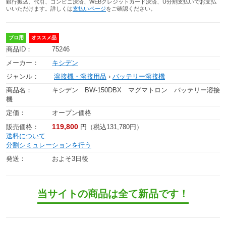
銀行振込、代引、コンビニ決済、WEBクレジットカード決済、U分割支払いでお支払
いいただけます。詳しくは
支払いページ
をご確認ください。
プロ用
オススメ品
商品ID：
75246
メーカー：
キシデン
ジャンル：
溶接機・溶接用品
›
バッテリー溶接機
商品名：
キシデン BW-150DBX マグマトロン バッテリー溶接
機
定価：
オープン価格
119,800
販売価格：
円（税込131,780円）
送料について
分割シミュレーションを行う
発送：
およそ3日後
当サイトの商品は全て新品です！