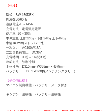
【仕様】
型式 BW-150DBX
周波数50/60Hz
溶接電流90～145A
充電方法 定電流定電圧
使用率 20～30%
本体重量 上部22Kg・下部24Kg 上下46Kg
車輪100mm(ストッパー付)
一次入力 AC100V/15A
二次無負荷電圧 DC36V
充電時間 30分～1時間30分
冷却方法 強制冷却
本体寸法 D310mm×W385mm×H575mm
バッテリー TYPE-D×3本(メンテナンスフリー)
【その他仕様】
マイコン制御機能・バッテリーメータ付き
キシデン 溶接機 バッテリー溶接機