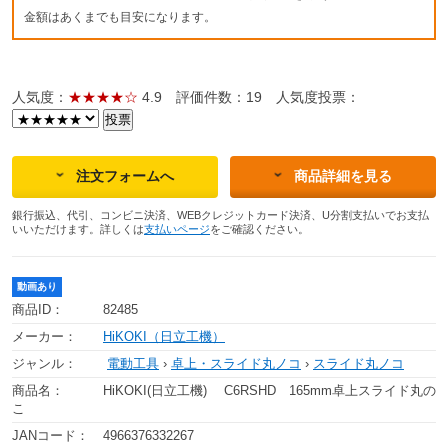
金額はあくまでも目安になります。
人気度：
★★★★☆
4.9
評価件数：19
人気度投票：
注文フォームへ
商品詳細を見る
銀行振込、代引、コンビニ決済、WEBクレジットカード決済、U分割支払いでお支払
いいただけます。詳しくは
支払いページ
をご確認ください。
動画あり
商品ID：
82485
メーカー：
HiKOKI（日立工機）
ジャンル：
電動工具
›
卓上・スライド丸ノコ
›
スライド丸ノコ
商品名：
HiKOKI(日立工機) C6RSHD 165mm卓上スライド丸の
こ
JANコード：
4966376332267