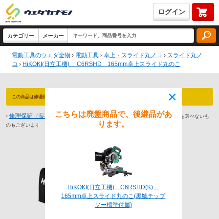
ログイン
電動工具のウエダ金物
›
電動工具
›
卓上・スライド丸ノコ
›
スライド丸ノ
コ
›
HiKOKI(日立工機) C6RSHD 165mm卓上スライド丸のこ
×
この商品は修理保証 対象商品です（最長3年保証）永久防犯登録付！
こちらは廃盤商品で、後継品があ
›
修理保証（長期保証）とは
※商品によっては1年や2年までしか保証期間を選べないも
ります。
のもございます
HiKOKI(日立工機) C6RSHD(K)
165mm卓上スライド丸のこ(黒鯱チップ
ソー標準付属)