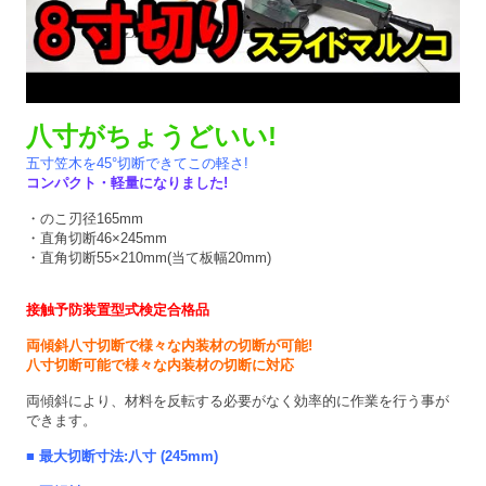
八寸がちょうどいい!
五寸笠木を45°切断できてこの軽さ!
コンパクト・軽量になりました!
・のこ刃径165mm
・直角切断46×245mm
・直角切断55×210mm(当て板幅20mm)
接触予防装置型式検定合格品
両傾斜八寸切断で様々な内装材の切断が可能!
八寸切断可能で様々な内装材の切断に対応
両傾斜により、材料を反転する必要がなく効率的に作業を行う事が
できます。
■ 最大切断寸法:八寸 (245mm)