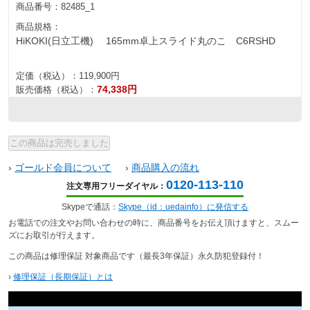
商品番号：
82485_1
商品規格：
HiKOKI(日立工機) 165mm卓上スライド丸のこ C6RSHD
定価（税込）：
119,900円
74,338円
販売価格（税込）：
›
ゴールド会員について
›
商品購入の流れ
0120-113-110
注文専用フリーダイヤル：
Skypeで通話：
Skype（id：uedainfo）に発信する
お電話での注文やお問い合わせの時に、商品番号をお伝え頂けますと、スムー
ズにお取引が行えます。
この商品は修理保証 対象商品です（最長3年保証）永久防犯登録付！
›
修理保証（長期保証）とは