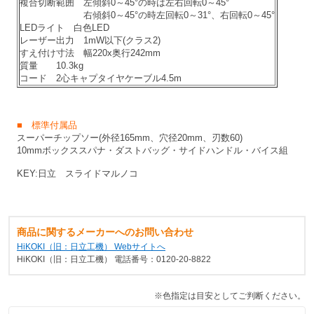
複合切断範囲 左傾斜0～45°の時は左右回転0～45°
右傾斜0～45°の時左回転0～31°、右回転0～45°
LEDライト 白色LED
レーザー出力 1mW以下(クラス2)
すえ付け寸法 幅220x奥行242mm
質量 10.3kg
コード 2心キャプタイヤケーブル4.5m
■ 標準付属品
スーパーチップソー(外径165mm、穴径20mm、刃数60)
10mmボックススパナ・ダストバッグ・サイドハンドル・バイス組
KEY:日立 スライドマルノコ
商品に関するメーカーへのお問い合わせ
HiKOKI（旧：日立工機） Webサイトへ
HiKOKI（旧：日立工機） 電話番号：0120-20-8822
※色指定は目安としてご判断ください。